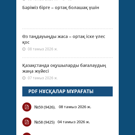
Бәріміз бірге – ортақ болашақ үшін
Өз таңдауыңды жаса – ортақ іске үлес
қос
08 тамыз 2026 ж.
Қазақстанда оқушыларды бағалаудың
жаңа жүйесі
07 тамыз 2026 ж.
PDF НҰСҚАЛАР МҰРАҒАТЫ
08 тамыз 2026 ж.
№59 (9426).
04 тамыз 2026 ж.
№58 (9425)