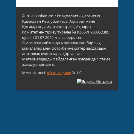
© 2026. Osken-onir.kz ақпараттық агенттігі.
Қазақстан Республикасы Ақпарат және
Қоғамдық даму министрлігі, Ақпарат
комитетінің тіркеу туралы № KZ66VPY00052385
куәлігі 21.07.2022 жылы берілген.
® Агенттік сайтында жарияланған барлық
мақалалар мен фото-бейне материалдардың
авторлық құқықтары қорғалған.
Материалдарды пайдаланған жағдайда сілтеме
жасалуы міндетті.
Меншік иесі:
«Сыр медиа»
ЖШС.