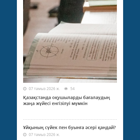
07 тамыз 2026 ж.
54
Қазақстанда оқушыларды бағалаудың
жаңа жүйесі енгізілуі мүмкін
Ұйқының сүйек пен буынға әсері қандай?
07 тамыз 2026 ж.