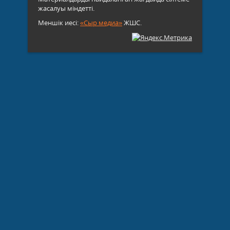
жасалуы міндетті.
Меншік иесі:
«Сыр медиа»
ЖШС.