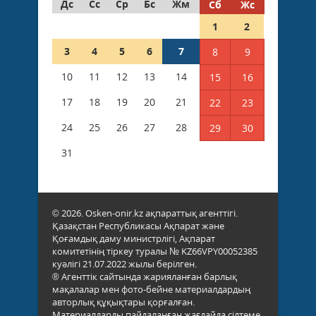
Дс
Сс
Ср
Бс
Жм
Сб
Жс
1
2
3
4
5
6
7
8
9
10
11
12
13
14
15
16
17
18
19
20
21
22
23
24
25
26
27
28
29
30
31
© 2026. Osken-onir.kz ақпараттық агенттігі.
Қазақстан Республикасы Ақпарат және
Қоғамдық даму министрлігі, Ақпарат
комитетінің тіркеу туралы № KZ66VPY00052385
куәлігі 21.07.2022 жылы берілген.
® Агенттік сайтында жарияланған барлық
мақалалар мен фото-бейне материалдардың
авторлық құқықтары қорғалған.
Материалдарды пайдаланған жағдайда сілтеме