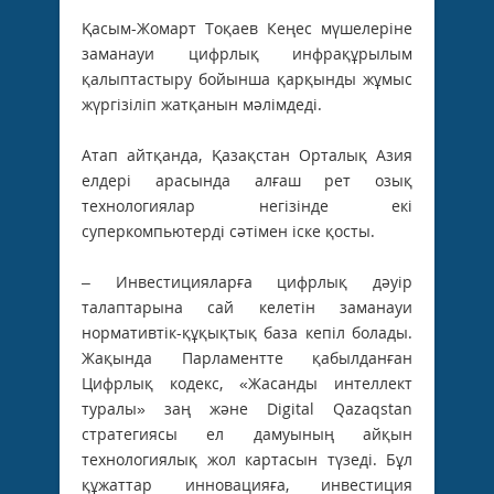
Қасым-Жомарт Тоқаев Кеңес мүшелеріне
заманауи цифрлық инфрақұрылым
қалыптастыру бойынша қарқынды жұмыс
жүргізіліп жатқанын мәлімдеді.
Атап айтқанда, Қазақстан Орталық Азия
елдері арасында алғаш рет озық
технологиялар негізінде екі
суперкомпьютерді сәтімен іске қосты.
– Инвестицияларға цифрлық дәуір
талаптарына сай келетін заманауи
нормативтік-құқықтық база кепіл болады.
Жақында Парламентте қабылданған
Цифрлық кодекс, «Жасанды интеллект
туралы» заң және Digital Qazaqstan
стратегиясы ел дамуының айқын
технологиялық жол картасын түзеді. Бұл
құжаттар инновацияға, инвестиция