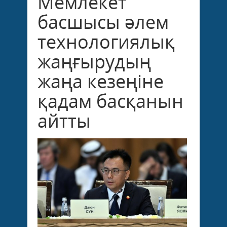
Мемлекет
басшысы әлем
технологиялық
жаңғырудың
жаңа кезеңіне
қадам басқанын
айтты