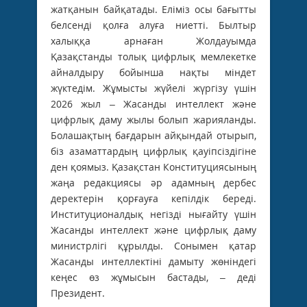
жатқанын байқатады. Еліміз осы бағытты
белсенді қолға алуға ниетті. Былтыр
халыққа арнаған Жолдауымда
Қазақстанды толық цифрлық мемлекетке
айналдыру бойынша нақты міндет
жүктедім. Жұмысты жүйелі жүргізу үшін
2026 жыл – Жасанды интеллект және
цифрлық даму жылы болып жарияланды.
Болашақтың бағдарын айқындай отырып,
біз азаматтардың цифрлық қауіпсіздігіне
ден қоямыз. Қазақстан Конституциясының
жаңа редакциясы әр адамның дербес
деректерін қорғауға кепілдік береді.
Институционалдық негізді нығайту үшін
Жасанды интеллект және цифрлық даму
министрлігі құрылды. Сонымен қатар
Жасанды интеллектіні дамыту жөніндегі
кеңес өз жұмысын бастады, – деді
Президент.