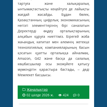
тартуға және халықаралық
ынтымақтастықты кеңейтуге де лайықты
жағдай жасайды. Бұдан бөлек,
Қазақстанның цифрлық экономикасының
негізгі элементтерінің бірі саналатын
Деректерді өңдеу орталықтарының
алқабын құруға ниеттіміз. Бірегей жоба
жаһандық капитал мен әлемнің жетекші
технологиялық компанияларының басын
қосатын қуатты орталыққа айналмақ.
Amazon, G42 және басқа да салалық
көшбасшылар осы экожүйеге қатысу
мүмкіндігін қарастыра бастады, – деді
Мемлекет басшысы.
Жаңалықтар
02 шілде 2026 ж.
424
0