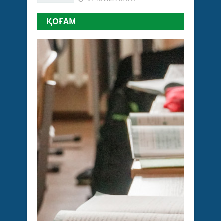
ҚОҒАМ