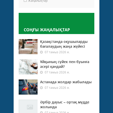
Жаңалықтар
Пікір қалдыру
СОҢҒЫ ЖАҢАЛЫҚТАР
Қазақстанда оқушыларды
бағалаудың жаңа жүйесі
07 тамыз 2026 ж.
Ұйқының сүйек пен буынға
әсері қандай?
07 тамыз 2026 ж.
Астанада жолдар жабылады
07 тамыз 2026 ж.
Әрбір дауыс – ортақ мүдде
жолында
07 тамыз 2026 ж.