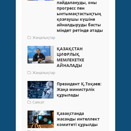
пайдалануды, оны
прогресс пен
ынтымақтастықтың
қозғаушы күшіне
айналдыруды басты
міндет ретінде атады
Жаңалықтар
ҚАЗАҚСТАН
ЦИФРЛЫҚ
МЕМЛЕКЕТКЕ
АЙНАЛАДЫ
Жаңалықтар
Президент Қ.Тоқаев:
Жаңа министрлік
құрылады
Саясат
Қазақстанда
жасанды интеллект
комитеті құрылды