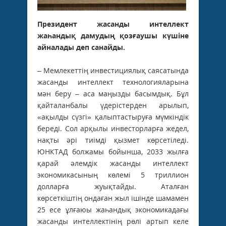
Президент жасанды интеллект
жаһандық дамудың қозғаушы күшіне
айналады деп санайды.
– Мемлекеттің инвестициялық саясатында
жасанды интеллект технологияларына
мән беру – аса маңызды басымдық. Бұл
қайталанбалы үдерістерден арылып,
«ақылды сүзгі» қалыптастыруға мүмкіндік
береді. Сол арқылы инвесторларға жедел,
нақты әрі тиімді қызмет көрсетіледі.
ЮНКТАД болжамы бойынша, 2033 жылға
қарай әлемдік жасанды интеллект
экономикасының көлемі 5 триллион
долларға жуықтайды. Аталған
көрсеткіштің ондаған жыл ішінде шамамен
25 есе ұлғаюы жаһандық экономикадағы
жасанды интеллектінің рөлі артып келе