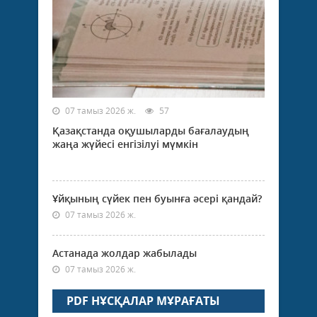
07 тамыз 2026 ж.
57
Қазақстанда оқушыларды бағалаудың
жаңа жүйесі енгізілуі мүмкін
Ұйқының сүйек пен буынға әсері қандай?
07 тамыз 2026 ж.
Астанада жолдар жабылады
07 тамыз 2026 ж.
PDF НҰСҚАЛАР МҰРАҒАТЫ