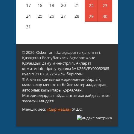
17
18
19
20
21
22
23
24
25
26
27
28
29
30
31
© 2026. Osken-onir.kz ақпараттық агенттігі.
Қазақстан Республикасы Ақпарат және
Қоғамдық даму министрлігі, Ақпарат
комитетінің тіркеу туралы № KZ66VPY00052385
куәлігі 21.07.2022 жылы берілген.
® Агенттік сайтында жарияланған барлық
мақалалар мен фото-бейне материалдардың
авторлық құқықтары қорғалған.
Материалдарды пайдаланған жағдайда сілтеме
жасалуы міндетті.
Меншік иесі:
«Сыр медиа»
ЖШС.