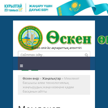
Osken-onir.kz ақпараттық агенттігі
Өскен өңір
»
Жаңалықтар
» Мемлекет
басшысы әлем технологиялық
жаңғырудың жаңа кезеңіне қадам
басқанын айтты