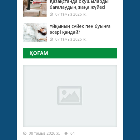
Қазақстанда оқушыларды
Насы
бағалаудың жаңа жүйесі
Аябе
07 тамыз 2026 ж.
Қас
Қал
Ұйқының сүйек пен буынға
Айда
әсері қандай?
Шал
Нұргү
07 тамыз 2026 ж.
ҚОҒАМ
08 тамыз 2026 ж.
64