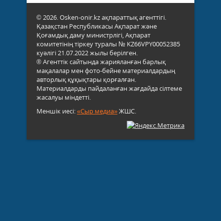
© 2026. Osken-onir.kz ақпараттық агенттігі.
Қазақстан Республикасы Ақпарат және
Қоғамдық даму министрлігі, Ақпарат
комитетінің тіркеу туралы № KZ66VPY00052385
куәлігі 21.07.2022 жылы берілген.
® Агенттік сайтында жарияланған барлық
мақалалар мен фото-бейне материалдардың
авторлық құқықтары қорғалған.
Материалдарды пайдаланған жағдайда сілтеме
жасалуы міндетті.
Меншік иесі:
«Сыр медиа»
ЖШС.