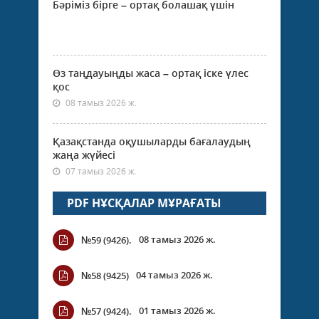
Бәріміз бірге – ортақ болашақ үшін
Өз таңдауыңды жаса – ортақ іске үлес
қос
08 тамыз 2026 ж.
Қазақстанда оқушыларды бағалаудың
жаңа жүйесі
07 тамыз 2026 ж.
PDF НҰСҚАЛАР МҰРАҒАТЫ
08 тамыз 2026 ж.
№59 (9426).
04 тамыз 2026 ж.
№58 (9425)
01 тамыз 2026 ж.
№57 (9424).