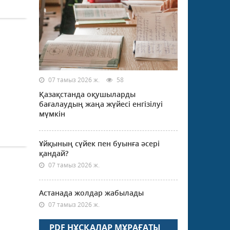
07 тамыз 2026 ж.
58
Қазақстанда оқушыларды
бағалаудың жаңа жүйесі енгізілуі
мүмкін
Ұйқының сүйек пен буынға әсері
қандай?
07 тамыз 2026 ж.
Астанада жолдар жабылады
07 тамыз 2026 ж.
PDF НҰСҚАЛАР МҰРАҒАТЫ