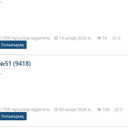
..
PDF нұсқалар мұрағаты
14 шілде 2026 ж.
59
0
Толығырақ
№51 (9418)
..
PDF нұсқалар мұрағаты
09 шілде 2026 ж.
166
0
Толығырақ