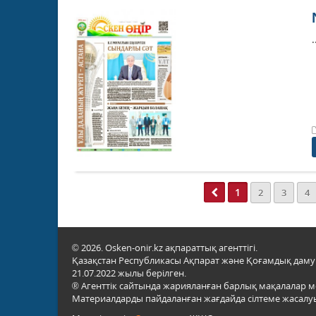
.
1
2
3
4
© 2026. Osken-onir.kz ақпараттық агенттігі.
Қазақстан Республикасы Ақпарат және Қоғамдық даму м
21.07.2022 жылы берілген.
® Агенттік сайтында жарияланған барлық мақалалар 
Материалдарды пайдаланған жағдайда сілтеме жасалуы