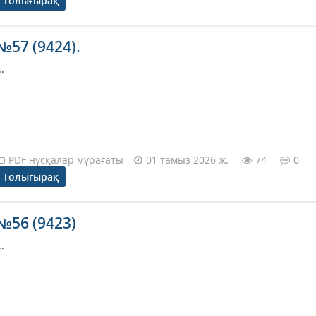
Толығырақ
№57 (9424).
..
PDF нұсқалар мұрағаты
01 тамыз 2026 ж.
74
0
Толығырақ
№56 (9423)
..