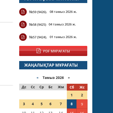
08 тамыз 2026 ж.
№59 (9426).
04 тамыз 2026 ж.
№58 (9425)
01 тамыз 2026 ж.
№57 (9424).
PDF МҰРАҒАТЫ
ЖАҢАЛЫҚТАР МҰРАҒАТЫ
«
Тамыз 2026 »
Дс
Сс
Ср
Бс
Жм
Сб
Жс
1
2
3
4
5
6
7
8
9
10
11
12
13
14