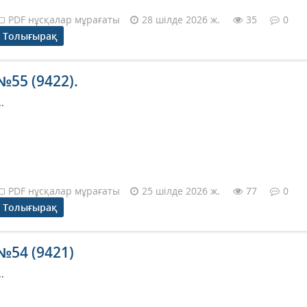
PDF нұсқалар мұрағаты
28 шілде 2026 ж.
35
0
Толығырақ
№55 (9422).
..
PDF нұсқалар мұрағаты
25 шілде 2026 ж.
77
0
Толығырақ
№54 (9421)
..