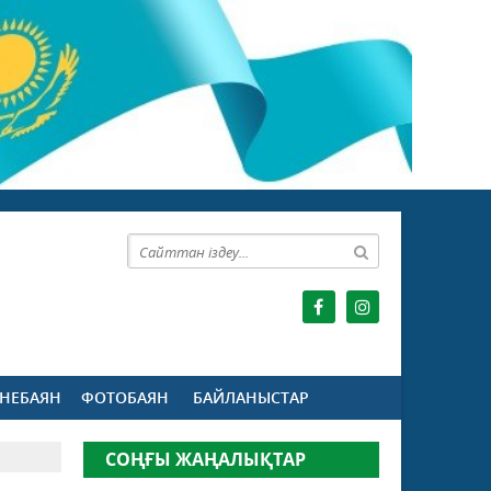
НЕБАЯН
ФОТОБАЯН
БАЙЛАНЫСТАР
СОҢҒЫ ЖАҢАЛЫҚТАР