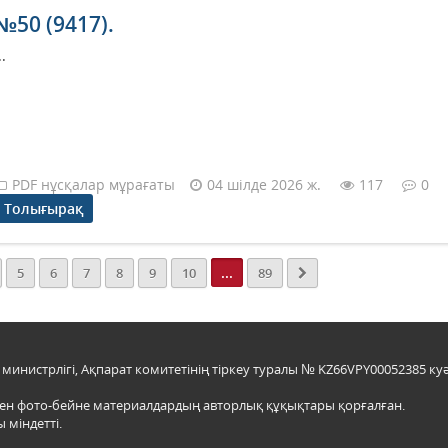
№50 (9417).
..
PDF нұсқалар мұрағаты
04 шілде 2026 ж.
117
0
Толығырақ
...
5
6
7
8
9
10
89
инистрлігі, Ақпарат комитетінің тіркеу туралы № KZ66VPY00052385 куә
мен фото-бейне материалдардың авторлық құқықтары қорғалған.
 міндетті.