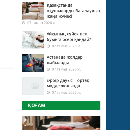
Қазақстанда
оқушыларды бағалаудың
жаңа жүйесі
07 тамыз 2026 ж.
Ұйқының сүйек пен
буынға әсері қандай?
07 тамыз 2026 ж.
Астанада жолдар
жабылады
07 тамыз 2026 ж.
Әрбір дауыс – ортақ
мүдде жолында
07 тамыз 2026 ж.
ҚОҒАМ