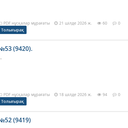
PDF нұсқалар мұрағаты
21 шілде 2026 ж.
60
0
Толығырақ
№53 (9420).
..
PDF нұсқалар мұрағаты
18 шілде 2026 ж.
94
0
Толығырақ
№52 (9419)