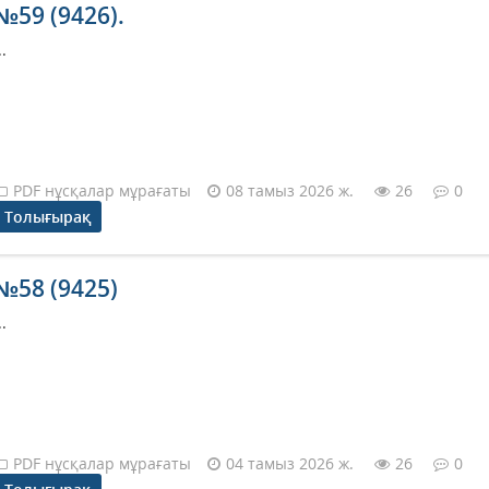
№59 (9426).
..
PDF нұсқалар мұрағаты
08 тамыз 2026 ж.
26
0
Толығырақ
№58 (9425)
..
PDF нұсқалар мұрағаты
04 тамыз 2026 ж.
26
0