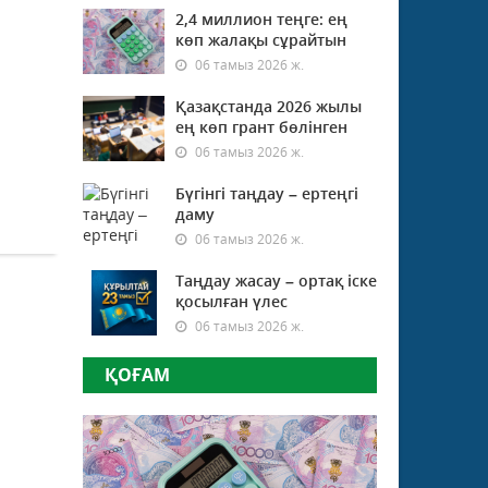
2,4 миллион теңге: ең
көп жалақы сұрайтын
06 тамыз 2026 ж.
Қазақстанда 2026 жылы
ең көп грант бөлінген
06 тамыз 2026 ж.
Бүгінгі таңдау – ертеңгі
даму
06 тамыз 2026 ж.
Таңдау жасау – ортақ іске
қосылған үлес
06 тамыз 2026 ж.
ҚОҒАМ