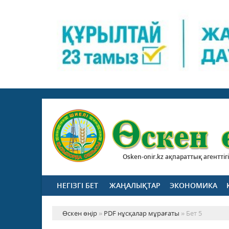
Osken-onir.kz ақпараттық агенттігі
НЕГІЗГІ БЕТ
ЖАҢАЛЫҚТАР
ЭКОНОМИКА
Өскен өңір
»
PDF нұсқалар мұрағаты
» Бет 5