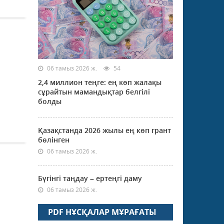
06 тамыз 2026 ж.
54
2,4 миллион теңге: ең көп жалақы
сұрайтын мамандықтар белгілі
болды
Қазақстанда 2026 жылы ең көп грант
бөлінген
06 тамыз 2026 ж.
Бүгінгі таңдау – ертеңгі даму
06 тамыз 2026 ж.
PDF НҰСҚАЛАР МҰРАҒАТЫ