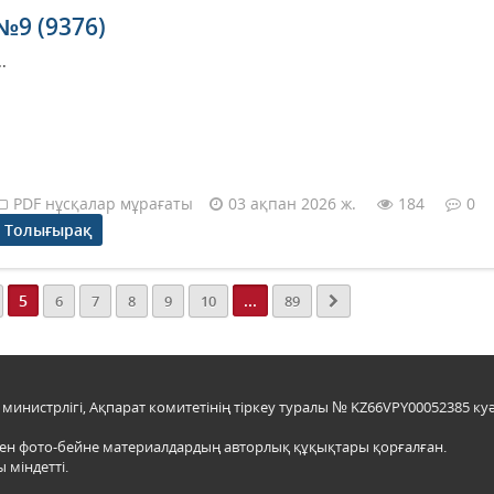
№9 (9376)
..
PDF нұсқалар мұрағаты
03 ақпан 2026 ж.
184
0
Толығырақ
5
...
6
7
8
9
10
89
инистрлігі, Ақпарат комитетінің тіркеу туралы № KZ66VPY00052385 куә
мен фото-бейне материалдардың авторлық құқықтары қорғалған.
 міндетті.