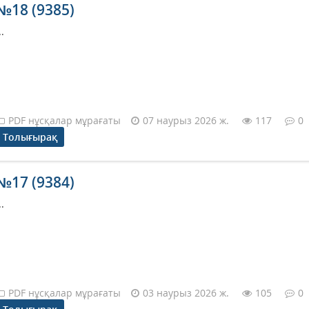
№18 (9385)
..
PDF нұсқалар мұрағаты
07 наурыз 2026 ж.
117
0
Толығырақ
№17 (9384)
..
PDF нұсқалар мұрағаты
03 наурыз 2026 ж.
105
0