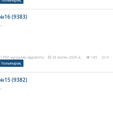
Толығырақ
№16 (9383)
..
PDF нұсқалар мұрағаты
28 ақпан 2026 ж.
145
0
Толығырақ
№15 (9382)
..