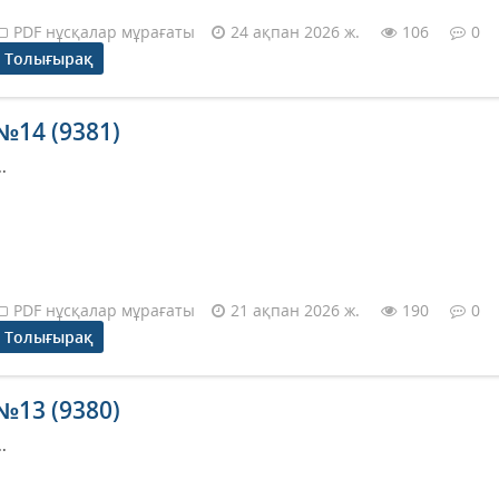
PDF нұсқалар мұрағаты
24 ақпан 2026 ж.
106
0
Толығырақ
№14 (9381)
..
PDF нұсқалар мұрағаты
21 ақпан 2026 ж.
190
0
Толығырақ
№13 (9380)
..