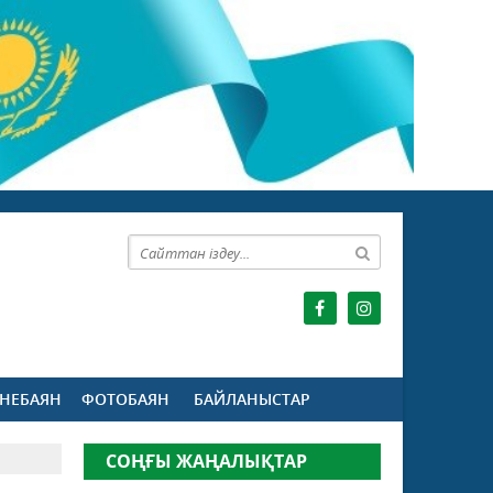
НЕБАЯН
ФОТОБАЯН
БАЙЛАНЫСТАР
СОҢҒЫ ЖАҢАЛЫҚТАР