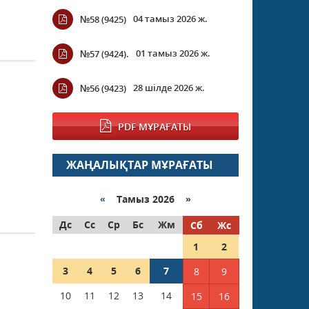
04 тамыз 2026 ж.
№58 (9425)
01 тамыз 2026 ж.
№57 (9424).
28 шілде 2026 ж.
№56 (9423)
PDF МҰРАҒАТЫ
ЖАҢАЛЫҚТАР МҰРАҒАТЫ
«
Тамыз 2026 »
Дс
Сс
Ср
Бс
Жм
Сб
Жс
1
2
3
4
5
6
7
8
9
10
11
12
13
14
15
16