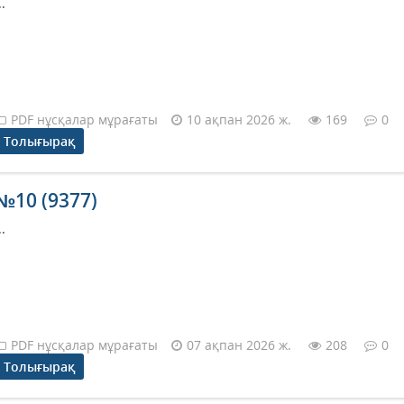
..
PDF нұсқалар мұрағаты
10 ақпан 2026 ж.
169
0
Толығырақ
№10 (9377)
..
PDF нұсқалар мұрағаты
07 ақпан 2026 ж.
208
0
Толығырақ