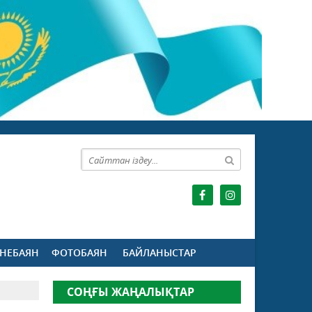
НЕБАЯН
ФОТОБАЯН
БАЙЛАНЫСТАР
СОҢҒЫ ЖАҢАЛЫҚТАР