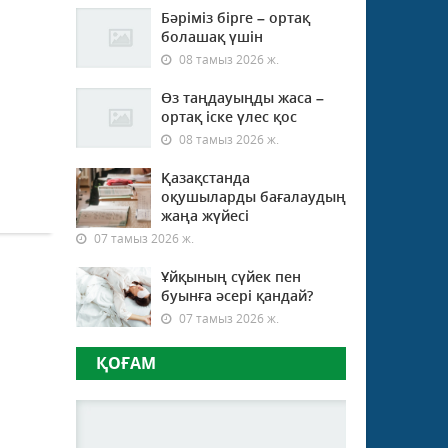
Бәріміз бірге – ортақ
болашақ үшін
08 тамыз 2026 ж.
Өз таңдауыңды жаса –
ортақ іске үлес қос
08 тамыз 2026 ж.
Қазақстанда
оқушыларды бағалаудың
жаңа жүйесі
07 тамыз 2026 ж.
Ұйқының сүйек пен
буынға әсері қандай?
07 тамыз 2026 ж.
ҚОҒАМ