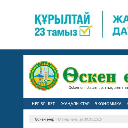
Osken-onir.kz ақпараттық агенттігі
НЕГІЗГІ БЕТ
ЖАҢАЛЫҚТАР
ЭКОНОМИКА
Өскен өңір
» Материалы за 30.05.2026