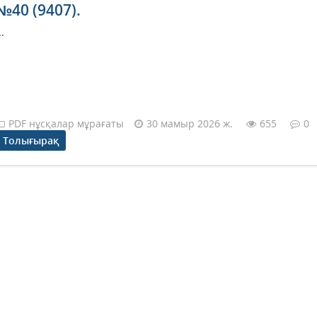
№40 (9407).
..
PDF нұсқалар мұрағаты
30 мамыр 2026 ж.
655
0
Толығырақ