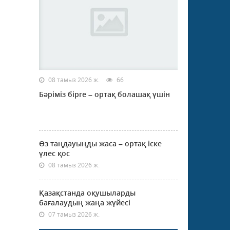
08 тамыз 2026 ж.
66
Бәріміз бірге – ортақ болашақ үшін
Өз таңдауыңды жаса – ортақ іске
үлес қос
08 тамыз 2026 ж.
Қазақстанда оқушыларды
бағалаудың жаңа жүйесі
07 тамыз 2026 ж.