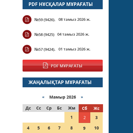
PDF НҰСҚАЛАР МҰРАҒАТЫ
08 тамыз 2026 ж.
№59 (9426).
04 тамыз 2026 ж.
№58 (9425)
01 тамыз 2026 ж.
№57 (9424).
PDF МҰРАҒАТЫ
ЖАҢАЛЫҚТАР МҰРАҒАТЫ
«
Мамыр 2026
»
Дс
Сс
Ср
Бс
Жм
Сб
Жс
1
2
3
4
5
6
7
8
10
9