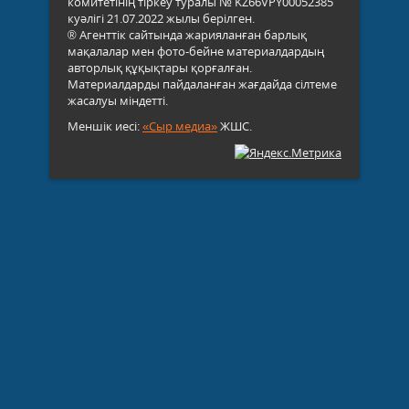
комитетінің тіркеу туралы № KZ66VPY00052385
куәлігі 21.07.2022 жылы берілген.
® Агенттік сайтында жарияланған барлық
мақалалар мен фото-бейне материалдардың
авторлық құқықтары қорғалған.
Материалдарды пайдаланған жағдайда сілтеме
жасалуы міндетті.
Меншік иесі:
«Сыр медиа»
ЖШС.