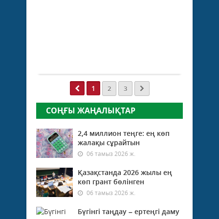
ор
19
му
мамыр 2026
бір
ж.
тү
162
17
0
мы
Толығырақ
ад
ба
1
2
3
...
СОҢҒЫ ЖАҢАЛЫҚТАР
2,4 миллион теңге: ең көп
жалақы сұрайтын
06 тамыз 2026 ж.
Қазақстанда 2026 жылы ең
көп грант бөлінген
06 тамыз 2026 ж.
Бүгінгі таңдау – ертеңгі даму