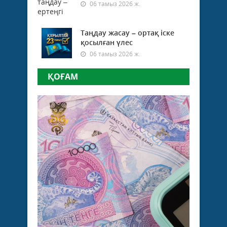
06 тамыз 2026 ж.
Таңдау жасау – ортақ іске
қосылған үлес
06 тамыз 2026 ж.
ҚОҒАМ