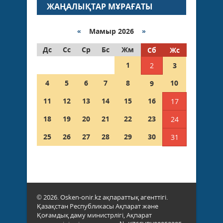
ЖАҢАЛЫҚТАР МҰРАҒАТЫ
«
Мамыр 2026
»
Дс
Сс
Ср
Бс
Жм
Сб
Жс
1
2
3
4
5
6
7
8
10
9
11
12
13
14
15
16
17
18
19
20
21
22
23
24
25
26
27
28
29
30
31
© 2026. Osken-onir.kz ақпараттық агенттігі.
Қазақстан Республикасы Ақпарат және
Қоғамдық даму министрлігі, Ақпарат