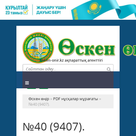
Osken-onir.kz ақпараттық агенттігі
Өскен өңір
»
PDF нұсқалар мұрағаты
»
№40 (9407).
№40 (9407).