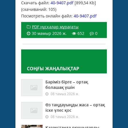
Скачать файл:
40-9407.pdf
[899,54 Kb]
(cкачиваний: 105)
Посмотреть онлайн файл:
40-9407.pdf
PDF нұсқалар мұрағаты
30 мамыр 2026 ж.
652
0
Пікір қалдыру
СОҢҒЫ ЖАҢАЛЫҚТАР
Бәріміз бірге – ортақ
болашақ үшін
08 тамыз 2026 ж.
Өз таңдауыңды жаса – ортақ
іске үлес қос
08 тамыз 2026 ж.
Қазақстанда оқушыларды