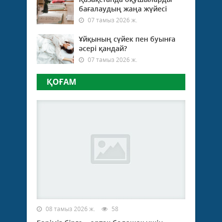
бағалаудың жаңа жүйесі
07 тамыз 2026 ж.
Ұйқының сүйек пен буынға
әсері қандай?
07 тамыз 2026 ж.
ҚОҒАМ
08 тамыз 2026 ж.
58