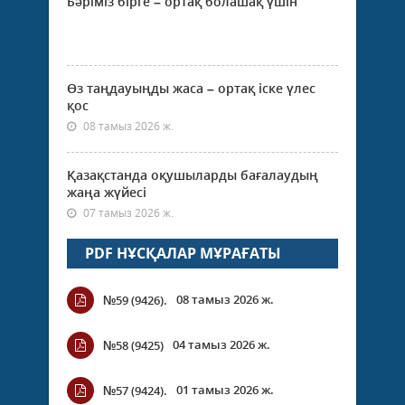
Бәріміз бірге – ортақ болашақ үшін
Өз таңдауыңды жаса – ортақ іске үлес
қос
08 тамыз 2026 ж.
Қазақстанда оқушыларды бағалаудың
жаңа жүйесі
07 тамыз 2026 ж.
PDF НҰСҚАЛАР МҰРАҒАТЫ
08 тамыз 2026 ж.
№59 (9426).
04 тамыз 2026 ж.
№58 (9425)
01 тамыз 2026 ж.
№57 (9424).