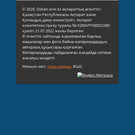
© 2026. Osken-onir.kz ақпараттық агенттігі.
Қазақстан Республикасы Ақпарат және
Қоғамдық даму министрлігі, Ақпарат
комитетінің тіркеу туралы № KZ66VPY00052385
куәлігі 21.07.2022 жылы берілген.
® Агенттік сайтында жарияланған барлық
мақалалар мен фото-бейне материалдардың
авторлық құқықтары қорғалған.
Материалдарды пайдаланған жағдайда сілтеме
жасалуы міндетті.
Меншік иесі:
«Сыр медиа»
ЖШС.