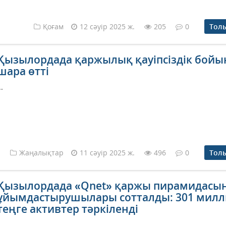
Қоғам
12 сәуір 2025 ж.
205
0
Тол
Қызылордада қаржылық қауіпсіздік бой
шара өтті
..
Жаңалықтар
11 сәуір 2025 ж.
496
0
Тол
Қызылордада «Qnet» қаржы пирамидасы
ұйымдастырушылары сотталды: 301 мил
теңге активтер тәркіленді
..