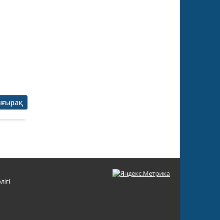
ығырақ
лігі