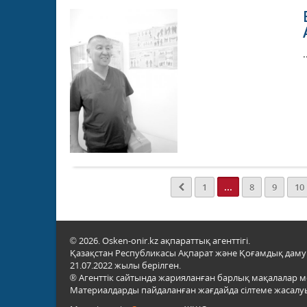
.
...
1
8
9
10
© 2026. Osken-onir.kz ақпараттық агенттігі.
Қазақстан Республикасы Ақпарат және Қоғамдық даму м
21.07.2022 жылы берілген.
® Агенттік сайтында жарияланған барлық мақалалар 
Материалдарды пайдаланған жағдайда сілтеме жасалуы