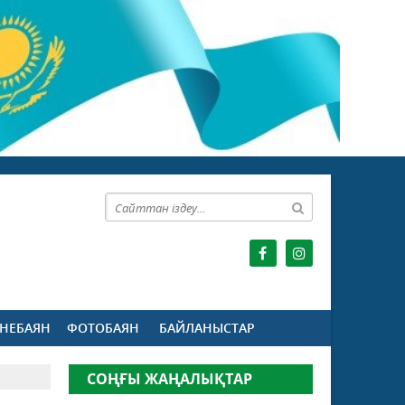
НЕБАЯН
ФОТОБАЯН
БАЙЛАНЫСТАР
СОҢҒЫ ЖАҢАЛЫҚТАР