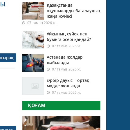
ТЫ
Қазақстанда
оқушыларды бағалаудың
жаңа жүйесі
07 тамыз 2026 ж.
Ұйқының сүйек пен
буынға әсері қандай?
07 тамыз 2026 ж.
Астанада жолдар
ығырақ
жабылады
07 тамыз 2026 ж.
Әрбір дауыс – ортақ
мүдде жолында
07 тамыз 2026 ж.
ҚОҒАМ