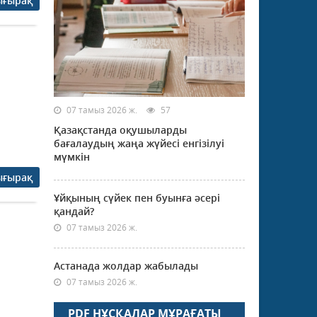
ығырақ
07 тамыз 2026 ж.
57
Қазақстанда оқушыларды
бағалаудың жаңа жүйесі енгізілуі
мүмкін
ығырақ
Ұйқының сүйек пен буынға әсері
қандай?
07 тамыз 2026 ж.
Астанада жолдар жабылады
07 тамыз 2026 ж.
PDF НҰСҚАЛАР МҰРАҒАТЫ