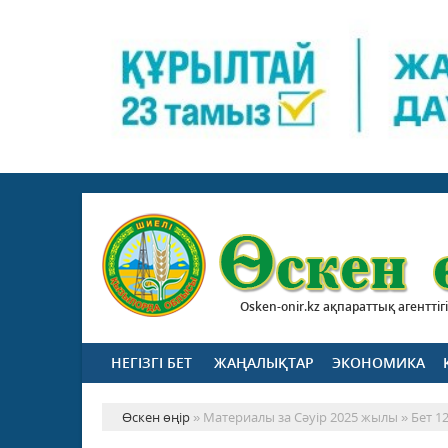
Osken-onir.kz ақпараттық агенттігі
НЕГІЗГІ БЕТ
ЖАҢАЛЫҚТАР
ЭКОНОМИКА
Өскен өңір
» Материалы за Сәуір 2025 жылы » Бет 1