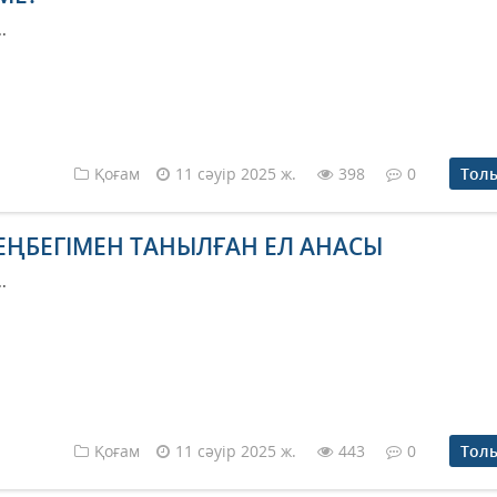
..
Қоғам
11 сәуір 2025 ж.
398
0
Тол
ЕҢБЕГІМЕН ТАНЫЛҒАН ЕЛ АНАСЫ
..
Қоғам
11 сәуір 2025 ж.
443
0
Тол