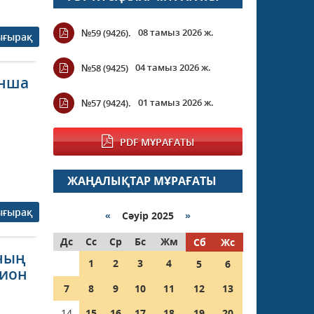
08 тамыз 2026 ж.
№59 (9426).
ығырақ
04 тамыз 2026 ж.
№58 (9425)
ынша
01 тамыз 2026 ж.
№57 (9424).
PDF МҰРАҒАТЫ
ЖАҢАЛЫҚТАР МҰРАҒАТЫ
ығырақ
«
Сәуір 2025
»
Дс
Сс
Ср
Бс
Жм
Сб
Жс
ның
1
2
3
4
5
6
лион
7
8
9
10
11
12
13
14
15
16
17
18
19
20