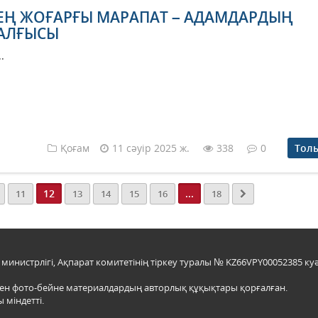
ЕҢ ЖОҒАРҒЫ МАРАПАТ – АДАМДАРДЫҢ
АЛҒЫСЫ
..
Қоғам
11 сәуір 2025 ж.
338
0
Тол
12
...
11
13
14
15
16
18
инистрлігі, Ақпарат комитетінің тіркеу туралы № KZ66VPY00052385 куә
мен фото-бейне материалдардың авторлық құқықтары қорғалған.
 міндетті.