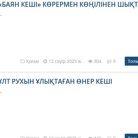
«БАЯН КЕШІ» КӨРЕРМЕН КӨҢІЛІНЕН ШЫҚ
..
Қоғам
12 сәуір 2025 ж.
304
0
Тол
ҰЛТ РУХЫН ҰЛЫҚТАҒАН ӨНЕР КЕШІ
..