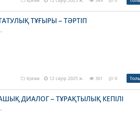
Қоғам
12 сәуір 2025 ж.
349
0
Тол
ТАТУЛЫҚ ТҰҒЫРЫ – ТӘРТІП
..
Қоғам
12 сәуір 2025 ж.
301
0
Тол
АШЫҚ ДИАЛОГ – ТҰРАҚТЫЛЫҚ КЕПІЛІ
..