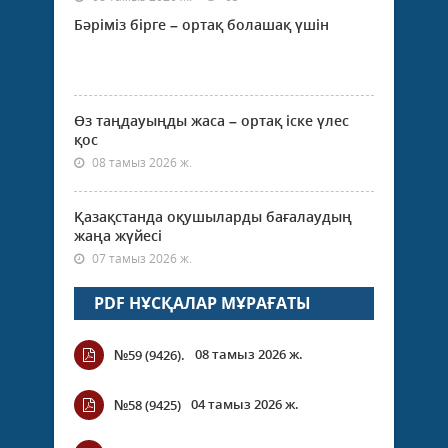
Бәріміз бірге – ортақ болашақ үшін
Өз таңдауыңды жаса – ортақ іске үлес
қос
08 тамыз 2026 ж.
Қазақстанда оқушыларды бағалаудың
жаңа жүйесі
07 тамыз 2026 ж.
PDF НҰСҚАЛАР МҰРАҒАТЫ
08 тамыз 2026 ж.
№59 (9426).
04 тамыз 2026 ж.
№58 (9425)