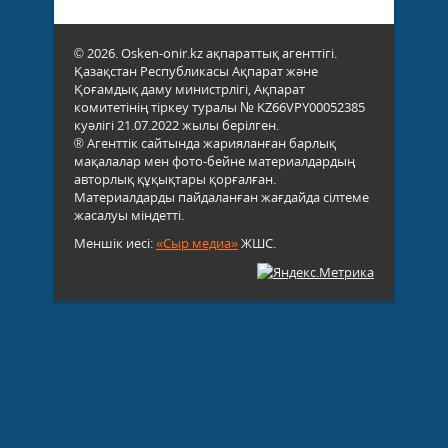
© 2026. Osken-onir.kz ақпараттық агенттігі.
Қазақстан Республикасы Ақпарат және
Қоғамдық даму министрлігі, Ақпарат
комитетінің тіркеу туралы № KZ66VPY00052385
куәлігі 21.07.2022 жылы берілген.
® Агенттік сайтында жарияланған барлық
мақалалар мен фото-бейне материалдардың
авторлық құқықтары қорғалған.
Материалдарды пайдаланған жағдайда сілтеме
жасалуы міндетті.
Меншік иесі:
«Сыр медиа»
ЖШС.