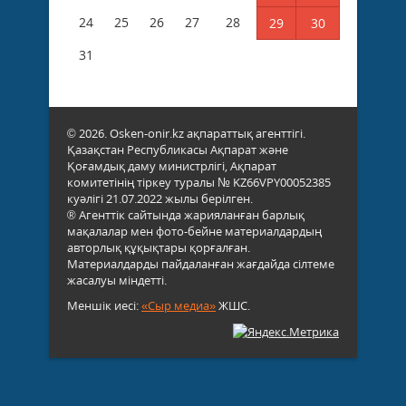
24
25
26
27
28
29
30
31
© 2026. Osken-onir.kz ақпараттық агенттігі.
Қазақстан Республикасы Ақпарат және
Қоғамдық даму министрлігі, Ақпарат
комитетінің тіркеу туралы № KZ66VPY00052385
куәлігі 21.07.2022 жылы берілген.
® Агенттік сайтында жарияланған барлық
мақалалар мен фото-бейне материалдардың
авторлық құқықтары қорғалған.
Материалдарды пайдаланған жағдайда сілтеме
жасалуы міндетті.
Меншік иесі:
«Сыр медиа»
ЖШС.