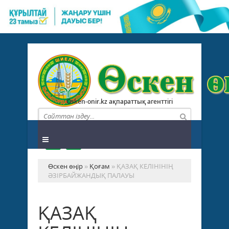
Osken-onir.kz ақпараттық агенттігі
Өскен өңір
»
Қоғам
» ҚАЗАҚ КЕЛІНІНІҢ
ӘЗІРБАЙЖАНДЫҚ ПАЛАУЫ
ҚАЗАҚ