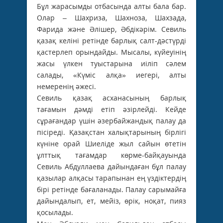
Бұл жарасымды отбасында алты бала бар.
Олар – Шахриза, Шахноза, Шахзада,
Фарида және Әлішер, Әбдікәрім. Севиль
қазақ келіні ретінде барлық салт-дәстүрді
қастерлеп орындайды. Мысалы, күйеуінің
жасы үлкен туыстарына иіліп сәлем
салады, «Күміс алқа» иегері, алты
немеренің әжесі.
Севиль қазақ асханасының барлық
тағамын дәмді етіп әзірлейді. Кейде
сұрағандар үшін әзербайжандық палау да
пісіреді. Қазақстан халықтарының бірлігі
күніне орай Шиеліде жыл сайын өтетін
ұлттық тағамдар көрме-байқауында
Севиль Абдуллаева дайындаған бұл палау
қазылар алқасы тарапынан ең үздіктердің
бірі ретінде бағаланады. Палау сарымайға
дайындалып, ет, мейіз, өрік, ноқат, пияз
қосылады.