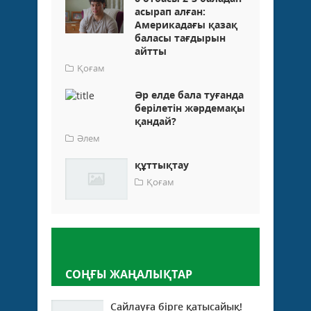
асырап алған:
Америкадағы қазақ
баласы тағдырын
айтты
Қоғам
Әр елде бала туғанда
берілетін жәрдемақы
қандай?
Әлем
құттықтау
Қоғам
Пікір қалдыру
СОҢҒЫ ЖАҢАЛЫҚТАР
Сайлауға бірге қатысайық!