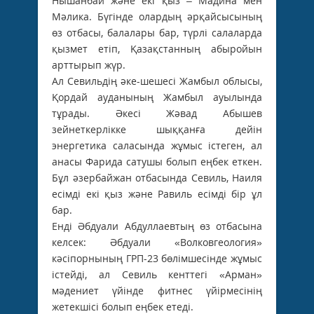
Нышанбай және екі қыз – Мадина мен
Мәлика. Бүгінде олардың әрқайсысының
өз отбасы, балалары бар, түрлі салаларда
қызмет етіп, Қазақстанның абыройын
арттырып жүр.
Ал Севильдің әке-шешесі Жамбыл облысы,
Қордай ауданының Жамбыл ауылында
тұрады. Әкесі Жәвад Абышев
зейнеткерлікке шыққанға дейін
энергетика саласында жұмыс істеген, ал
анасы Фарида сатушы болып еңбек еткен.
Бұл әзербайжан отбасында Севиль, Наиля
есімді екі қыз және Равиль есімді бір ұл
бар.
Енді Әбдуали Абдуллаевтың өз отбасына
келсек: Әбдуали «Волковгеология»
кәсіпорнының ГРП-23 бөлімшесінде жұмыс
істейді, ал Севиль кенттегі «Арман»
мәдениет үйінде фитнес үйірмесінің
жетекшісі болып еңбек етеді.