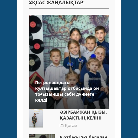
ҰҚСАС ЖАҢАЛЫҚТАР:
Петропавлдағы
Култышевтар отбасында он
тоғызыншы сәби дүниеге
келді
ӘЗІРБАЙЖАН ҚЫЗЫ,
ҚАЗАҚТЫҢ КЕЛІНІ
Қоғам
6 отбасы 2-3 баладан