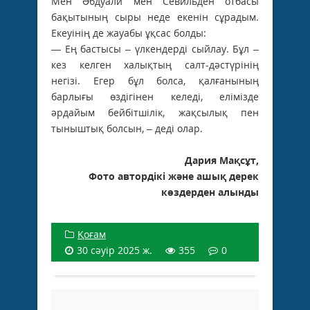
Мен Әбдуали мен Севильден отбасы
бақытының сыры неде екенін сұрадым.
Екеуінің де жауабы ұқсас болды:
— Ең бастысы – үлкендерді сыйлау. Бұл –
кез келген халықтың салт-дәстүрінің
негізі. Егер бұл болса, қалғанының
барлығы өздігінен келеді, елімізде
әрдайым бейбітшілік, жақсылық пен
тыныштық болсын, – деді олар.
Дария Мақсұт,
Фото автордікі және ашық дерек
көздерден алынды
Қоғам
30 сәуір 2025 ж.
355
0