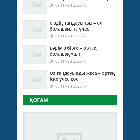
09 тамыз 2026 ж.
Сіздің таңдауыңыз – ел
болашағына үлес
09 тамыз 2026 ж.
Бәріміз бірге – ортақ
болашақ үшін
08 тамыз 2026 ж.
Өз таңдауыңды жаса – ортақ
іске үлес қос
08 тамыз 2026 ж.
ҚОҒАМ