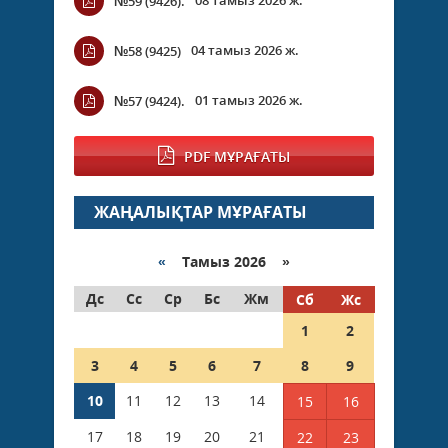
№59 (9426).
04 тамыз 2026 ж.
№58 (9425)
01 тамыз 2026 ж.
№57 (9424).
PDF МҰРАҒАТЫ
ЖАҢАЛЫҚТАР МҰРАҒАТЫ
«
Тамыз 2026 »
Дс
Сс
Ср
Бс
Жм
Сб
Жс
1
2
3
4
5
6
7
8
9
10
11
12
13
14
15
16
17
18
19
20
21
22
23