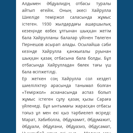
Алдымен Әбдуалидің отбасы туралы
айтып өтейік. Оның әкесі Хайрулла
Шиеліде теміржол саласында жұмыс
істеген. 1930 жылдардағы ашаршылық
кезеңінде өзбек ұлтынан шыққан жетім
бала Хайрулланы балалар үйінен Төлеген
Пернешов асырап алады. Осылайша сәби
кезінде Хайрулла қанжығалы руынан
шыққан қазақ отбасына бала болды. Бұл
отбасында Хайрулладан бөлек тағы үш
бала өсіпжетілді.
Ер жеткен соң Хайрулла сол кездегі
шиеліліктер арасында танымал болған
«Теміржол» асханасында аспаз болып
жұмыс істеген сұлу қазақ қызы Сараға
үйленеді. Бұл ынтымағы жарасқан отбасы
тоғыз ұл мен екі қыз тәрбиелеп өсіреді:
Марат, Хабиболла, Әбдухамит, Әбдумәжит,
Әбдуали, Әбдуғани, Әбдуазиз, Әбдусамат,