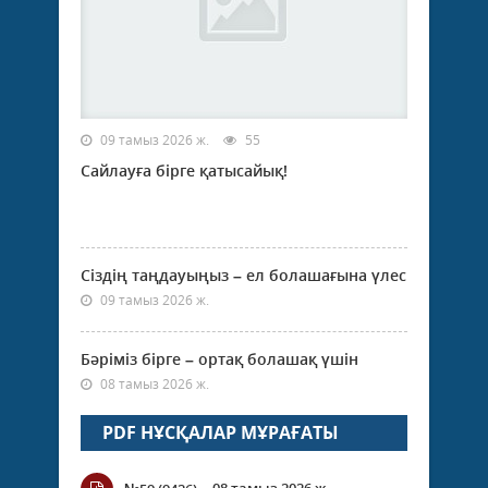
09 тамыз 2026 ж.
55
Сайлауға бірге қатысайық!
Сіздің таңдауыңыз – ел болашағына үлес
09 тамыз 2026 ж.
Бәріміз бірге – ортақ болашақ үшін
08 тамыз 2026 ж.
PDF НҰСҚАЛАР МҰРАҒАТЫ
08 тамыз 2026 ж.