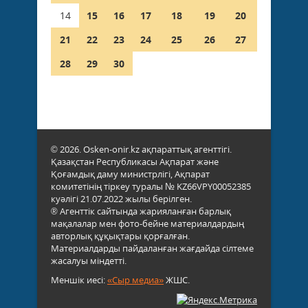
14
15
16
17
18
19
20
21
22
23
24
25
26
27
28
29
30
© 2026. Osken-onir.kz ақпараттық агенттігі.
Қазақстан Республикасы Ақпарат және
Қоғамдық даму министрлігі, Ақпарат
комитетінің тіркеу туралы № KZ66VPY00052385
куәлігі 21.07.2022 жылы берілген.
® Агенттік сайтында жарияланған барлық
мақалалар мен фото-бейне материалдардың
авторлық құқықтары қорғалған.
Материалдарды пайдаланған жағдайда сілтеме
жасалуы міндетті.
Меншік иесі:
«Сыр медиа»
ЖШС.