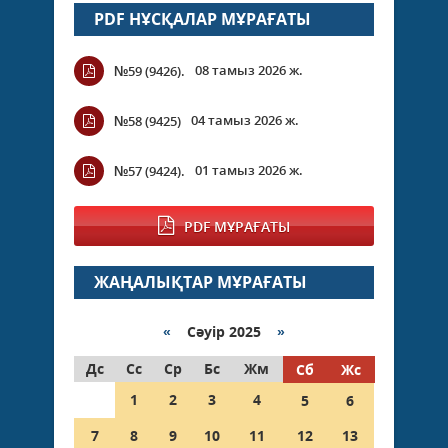
PDF НҰСҚАЛАР МҰРАҒАТЫ
08 тамыз 2026 ж.
№59 (9426).
04 тамыз 2026 ж.
№58 (9425)
01 тамыз 2026 ж.
№57 (9424).
PDF МҰРАҒАТЫ
ЖАҢАЛЫҚТАР МҰРАҒАТЫ
«
Сәуір 2025
»
Дс
Сс
Ср
Бс
Жм
Сб
Жс
1
2
3
4
5
6
7
8
9
10
11
12
13