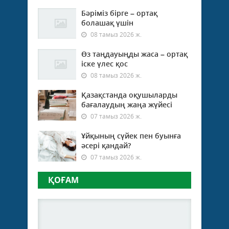
Бәріміз бірге – ортақ
болашақ үшін
08 тамыз 2026 ж.
Өз таңдауыңды жаса – ортақ
іске үлес қос
08 тамыз 2026 ж.
Қазақстанда оқушыларды
бағалаудың жаңа жүйесі
07 тамыз 2026 ж.
Ұйқының сүйек пен буынға
әсері қандай?
07 тамыз 2026 ж.
ҚОҒАМ