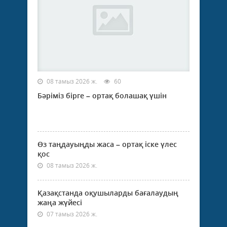
08 тамыз 2026 ж.
60
Бәріміз бірге – ортақ болашақ үшін
Өз таңдауыңды жаса – ортақ іске үлес
қос
08 тамыз 2026 ж.
Қазақстанда оқушыларды бағалаудың
жаңа жүйесі
07 тамыз 2026 ж.