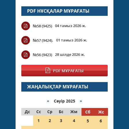
PDF НҰСҚАЛАР МҰРАҒАТЫ
04 тамыз 2026 ж.
№58 (9425)
01 тамыз 2026 ж.
№57 (9424).
28 шілде 2026 ж.
№56 (9423)
PDF МҰРАҒАТЫ
ЖАҢАЛЫҚТАР МҰРАҒАТЫ
«
Сәуір 2025
»
Дс
Сс
Ср
Бс
Жм
Сб
Жс
1
2
3
4
5
6