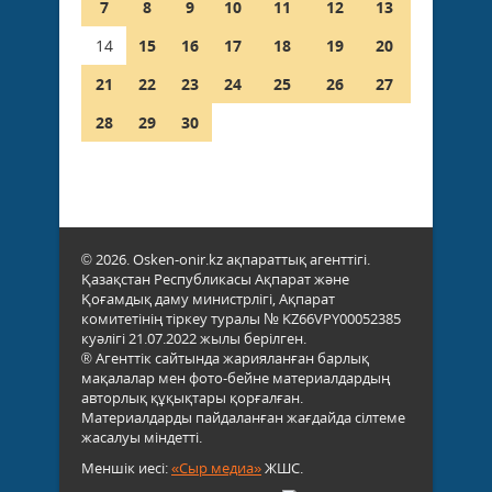
7
8
9
10
11
12
13
14
15
16
17
18
19
20
21
22
23
24
25
26
27
28
29
30
© 2026. Osken-onir.kz ақпараттық агенттігі.
Қазақстан Республикасы Ақпарат және
Қоғамдық даму министрлігі, Ақпарат
комитетінің тіркеу туралы № KZ66VPY00052385
куәлігі 21.07.2022 жылы берілген.
® Агенттік сайтында жарияланған барлық
мақалалар мен фото-бейне материалдардың
авторлық құқықтары қорғалған.
Материалдарды пайдаланған жағдайда сілтеме
жасалуы міндетті.
Меншік иесі:
«Сыр медиа»
ЖШС.