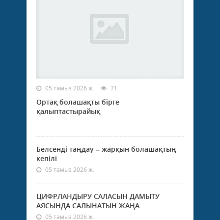
05 тамыз 2026 ж.
71
Ортақ болашақты бірге
қалыптастырайық
Белсенді таңдау – жарқын болашақтың
кепілі
05 тамыз 2026 ж.
ЦИФРЛАНДЫРУ САЛАСЫН ДАМЫТУ
АЯСЫНДА САЛЫНАТЫН ЖАҢА
05 тамыз 2026 ж.