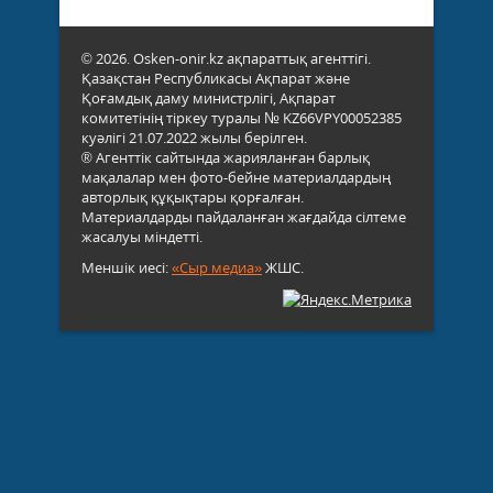
© 2026. Osken-onir.kz ақпараттық агенттігі.
Қазақстан Республикасы Ақпарат және
Қоғамдық даму министрлігі, Ақпарат
комитетінің тіркеу туралы № KZ66VPY00052385
куәлігі 21.07.2022 жылы берілген.
® Агенттік сайтында жарияланған барлық
мақалалар мен фото-бейне материалдардың
авторлық құқықтары қорғалған.
Материалдарды пайдаланған жағдайда сілтеме
жасалуы міндетті.
Меншік иесі:
«Сыр медиа»
ЖШС.