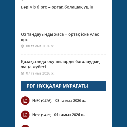
Бәріміз бірге – ортақ болашақ үшін
Өз таңдауыңды жаса – ортақ іске үлес
қос
08 тамыз 2026 ж.
Қазақстанда оқушыларды бағалаудың
жаңа жүйесі
07 тамыз 2026 ж.
PDF НҰСҚАЛАР МҰРАҒАТЫ
08 тамыз 2026 ж.
№59 (9426).
04 тамыз 2026 ж.
№58 (9425)