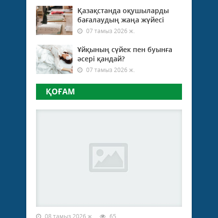
Қазақстанда оқушыларды
бағалаудың жаңа жүйесі
07 тамыз 2026 ж.
Ұйқының сүйек пен буынға
әсері қандай?
07 тамыз 2026 ж.
ҚОҒАМ
08 тамыз 2026 ж.
65