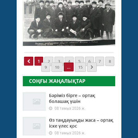
Қоғам
...
30
мамыр 2025
ж.
331
0
Толығырақ
1
2
3
4
5
6
7
8
...
9
10
15
СОҢҒЫ ЖАҢАЛЫҚТАР
Бәріміз бірге – ортақ
болашақ үшін
08 тамыз 2026 ж.
Өз таңдауыңды жаса – ортақ
іске үлес қос
08 тамыз 2026 ж.