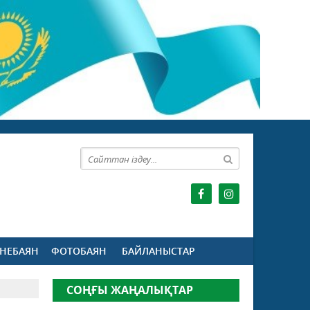
НЕБАЯН
ФОТОБАЯН
БАЙЛАНЫСТАР
СОҢҒЫ ЖАҢАЛЫҚТАР