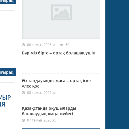
ығырақ
08 тамыз 2026 ж.
60
Бәріміз бірге – ортақ болашақ үшін
ығырақ
Өз таңдауыңды жаса – ортақ іске
үлес қос
08 тамыз 2026 ж.
УЫР
ИЯ
Қазақстанда оқушыларды
бағалаудың жаңа жүйесі
07 тамыз 2026 ж.