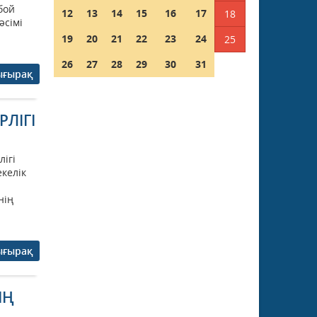
бой
12
13
14
15
16
17
18
әсімі
19
20
21
22
23
24
25
26
27
28
29
30
31
ығырақ
ЛІГІ
ігі
екелік
нің
ығырақ
ЫҢ