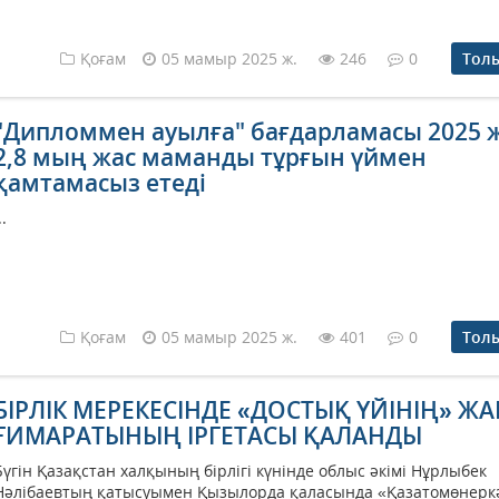
Қоғам
05 мамыр 2025 ж.
246
0
Тол
"Дипломмен ауылға" бағдарламасы 2025
2,8 мың жас маманды тұрғын үймен
қамтамасыз етеді
..
Қоғам
05 мамыр 2025 ж.
401
0
Тол
БІРЛІК МЕРЕКЕСІНДЕ «ДОСТЫҚ ҮЙІНІҢ» Ж
ҒИМАРАТЫНЫҢ ІРГЕТАСЫ ҚАЛАНДЫ
Бүгін Қазақстан халқының бірлігі күнінде облыс әкімі Нұрлыбек
Нәлібаевтың қатысуымен Қызылорда қаласында «Қазатомөнерк