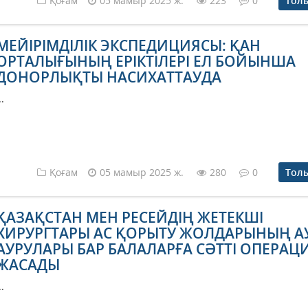
Қоғам
05 мамыр 2025 ж.
223
0
Тол
МЕЙІРІМДІЛІК ЭКСПЕДИЦИЯСЫ: ҚАН
ОРТАЛЫҒЫНЫҢ ЕРІКТІЛЕРІ ЕЛ БОЙЫНША
ДОНОРЛЫҚТЫ НАСИХАТТАУДА
..
Қоғам
05 мамыр 2025 ж.
280
0
Тол
ҚАЗАҚСТАН МЕН РЕСЕЙДІҢ ЖЕТЕКШІ
ХИРУРГТАРЫ АС ҚОРЫТУ ЖОЛДАРЫНЫҢ А
АУРУЛАРЫ БАР БАЛАЛАРҒА СӘТТІ ОПЕРАЦ
ЖАСАДЫ
..