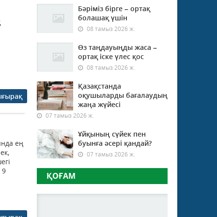
Бәріміз бірге – ортақ
болашақ үшін
қ
08 тамыз 2026 ж.
Өз таңдауыңды жаса –
ортақ іске үлес қос
08 тамыз 2026 ж.
Қазақстанда
оқушыларды бағалаудың
ығырақ
жаңа жүйесі
07 тамыз 2026 ж.
Ұйқының сүйек пен
ында ең
буынға әсері қандай?
ек,
07 тамыз 2026 ж.
егі
 9
ҚОҒАМ