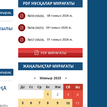
PDF НҰСҚАЛАР МҰРАҒАТЫ
ығырақ
08 тамыз 2026 ж.
№59 (9426).
 жылы
04 тамыз 2026 ж.
№58 (9425)
01 тамыз 2026 ж.
№57 (9424).
PDF МҰРАҒАТЫ
ЖАҢАЛЫҚТАР МҰРАҒАТЫ
ығырақ
«
Мамыр 2025
»
АҢА
Дс
Сс
Ср
Бс
Жм
Сб
Жс
1
2
3
4
5
6
7
8
9
10
11
әсіп»