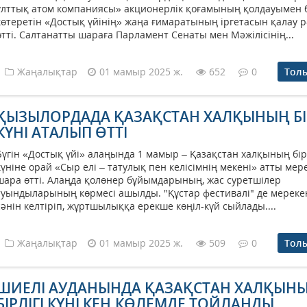
ұлттық атом компаниясы» акционерлік қоғамының қолдауымен 
көтеретін «Достық үйінің» жаңа ғимаратының іргетасын қалау р
өтті. Салтанатты шараға Парламент Сенаты мен Мәжілісінің...
Жаңалықтар
01 мамыр 2025 ж.
652
0
Тол
ҚЫЗЫЛОРДАДА ҚАЗАҚСТАН ХАЛҚЫНЫҢ БІР
КҮНІ АТАЛЫП ӨТТІ
Бүгін «Достық үйі» алаңында 1 мамыр – Қазақстан халқының бірл
күніне орай «Сыр елі – татулық пен келісімнің мекені» атты мер
шара өтті. Алаңда қолөнер бұйымдарының, жас суретшілер
туындыларының көрмесі ашылды. "Құстар фестивалі" де мереке
сәнін келтіріп, жұртшылыққа ерекше көңіл-күй сыйлады....
Жаңалықтар
01 мамыр 2025 ж.
509
0
Тол
ШИЕЛІ АУДАНЫНДА ҚАЗАҚСТАН ХАЛҚЫН
БІРЛІГІ КҮНІ КЕҢ КӨЛЕМДЕ ТОЙЛАНДЫ