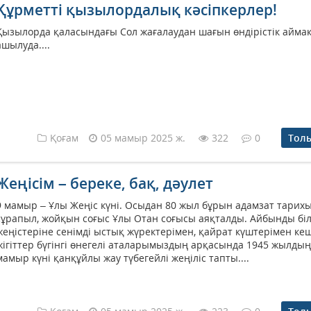
Құрметті қызылордалық кәсіпкерлер!
Қызылорда қаласындағы Сол жағалаудан шағын өндірістік айма
ашылуда....
Қоғам
05 мамыр 2025 ж.
322
0
Тол
Жеңісім – береке, бақ, дәулет
9 мамыр – Ұлы Жеңіс күні. Осыдан 80 жыл бұрын адамзат тарих
сұрапыл, жойқын соғыс Ұлы Отан соғысы аяқталды. Айбынды біл
жеңістеріне сенімді ыстық жүректерімен, қайрат күштерімен кеш
жігіттер бүгінгі өнегелі аталарымыздың арқасында 1945 жылдың
мамыр күні қанқұйлы жау түбегейлі жеңіліс тапты....