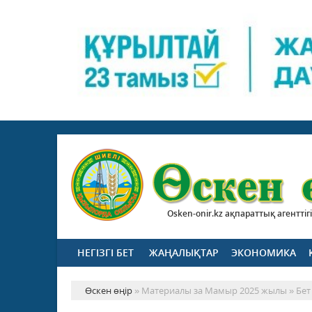
Osken-onir.kz ақпараттық агенттігі
НЕГІЗГІ БЕТ
ЖАҢАЛЫҚТАР
ЭКОНОМИКА
Өскен өңір
» Материалы за Мамыр 2025 жылы » Бет