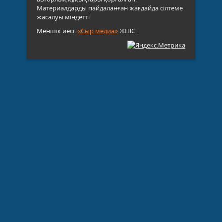
Материалдарды пайдаланған жағдайда сілтеме
жасалуы міндетті.
Меншік иесі:
«Сыр медиа»
ЖШС.