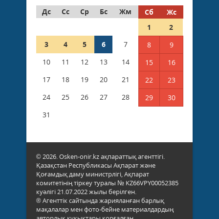
Дс
Сс
Ср
Бс
Жм
Сб
Жс
1
2
3
4
5
6
7
8
9
10
11
12
13
14
15
16
17
18
19
20
21
22
23
24
25
26
27
28
29
30
31
© 2026. Osken-onir.kz ақпараттық агенттігі.
Қазақстан Республикасы Ақпарат және
Қоғамдық даму министрлігі, Ақпарат
комитетінің тіркеу туралы № KZ66VPY00052385
куәлігі 21.07.2022 жылы берілген.
® Агенттік сайтында жарияланған барлық
мақалалар мен фото-бейне материалдардың
авторлық құқықтары қорғалған.