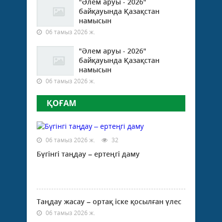
"Әлем аруы - 2026"
жаса
байқауында Қазақстан
қоғ
намысын
дам
06 тамыз 2026 ж.
ықп
етет
"Әлем аруы - 2026"
өкіл
байқауында Қазақстан
сайл
намысын
мүмк
06 тамыз 2026 ж.
беред
ҚОҒАМ
06 тамыз 2026 ж.
32
Бүгінгі таңдау – ертеңгі даму
Таңдау жасау – ортақ іске қосылған үлес
06 тамыз 2026 ж.