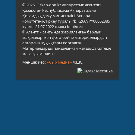
© 2026. Osken-onir.kz ақпараттық агенттігі.
Қазақстан Республикасы Ақпарат және
Қоғамдық даму министрлігі, Ақпарат
комитетінің тіркеу туралы № KZ66VPY00052385
куәлігі 21.07.2022 жылы берілген.
® Агенттік сайтында жарияланған барлық
мақалалар мен фото-бейне материалдардың
авторлық құқықтары қорғалған.
Материалдарды пайдаланған жағдайда сілтеме
жасалуы міндетті.
Меншік иесі:
«Сыр медиа»
ЖШС.