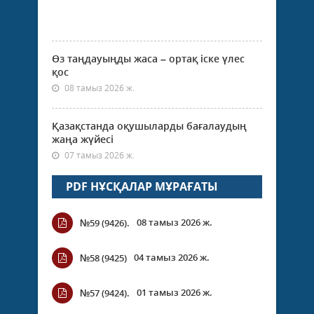
Өз таңдауыңды жаса – ортақ іске үлес
қос
08 тамыз 2026 ж.
Қазақстанда оқушыларды бағалаудың
жаңа жүйесі
07 тамыз 2026 ж.
PDF НҰСҚАЛАР МҰРАҒАТЫ
08 тамыз 2026 ж.
№59 (9426).
04 тамыз 2026 ж.
№58 (9425)
01 тамыз 2026 ж.
№57 (9424).