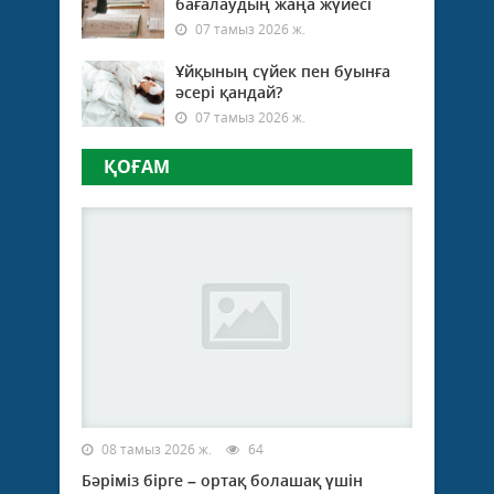
бағалаудың жаңа жүйесі
елді
тұғы
07 тамыз 2026 ж.
атты
айты
Ұйқының сүйек пен буынға
өтті..
әсері қандай?
07 тамыз 2026 ж.
ҚОҒАМ
08 тамыз 2026 ж.
64
Бәріміз бірге – ортақ болашақ үшін