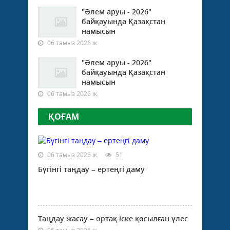
"Әлем аруы - 2026"
байқауында Қазақстан
намысын
06 тамыз 2026 ж.
"Әлем аруы - 2026"
байқауында Қазақстан
намысын
06 тамыз 2026 ж.
ҚОҒАМ
06 тамыз 2026 ж.
51
Бүгінгі таңдау – ертеңгі даму
Таңдау жасау – ортақ іске қосылған үлес