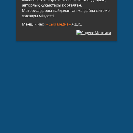
авторлық құқықтары қорғалған.
Материалдарды пайдаланған жағдайда сілтеме
жасалуы міндетті.
Меншік иесі:
«Сыр медиа»
ЖШС.