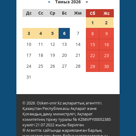
«
Тамыз 2026 »
Дс
Сс
Ср
Бс
Жм
Сб
Жс
1
2
3
4
5
6
7
8
9
10
11
12
13
14
15
16
17
18
19
20
21
22
23
24
25
26
27
28
29
30
31
© 2026. Osken-onir.kz ақпараттық агенттігі.
Қазақстан Республикасы Ақпарат және
Қоғамдық даму министрлігі, Ақпарат
комитетінің тіркеу туралы № KZ66VPY00052385
куәлігі 21.07.2022 жылы берілген.
® Агенттік сайтында жарияланған барлық
мақалалар мен фото-бейне материалдардың