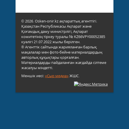
© 2026. Osken-onir.kz ақпараттық агенттігі.
Қазақстан Республикасы Ақпарат және
Қоғамдық даму министрлігі, Ақпарат
комитетінің тіркеу туралы № KZ66VPY00052385
куәлігі 21.07.2022 жылы берілген.
® Агенттік сайтында жарияланған барлық
мақалалар мен фото-бейне материалдардың
авторлық құқықтары қорғалған.
Материалдарды пайдаланған жағдайда сілтеме
жасалуы міндетті.
Меншік иесі:
«Сыр медиа»
ЖШС.