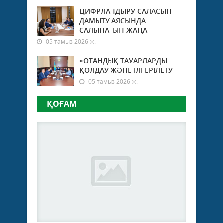
жыл
16
ЦИФРЛАНДЫРУ САЛАСЫН
желт
ДАМЫТУ АЯСЫНДА
Қаза
САЛЫНАТЫН ЖАҢА
тәуе
05 тамыз 2026 ж.
мемл
бол
«ОТАНДЫҚ ТАУАРЛАРДЫ
жари
ҚОЛДАУ ЖӘНЕ ІЛГЕРІЛЕТУ
Айта
05 тамыз 2026 ж.
кетей
Қаза
ҚОҒАМ
Тәуел
рес
түрд
ең...