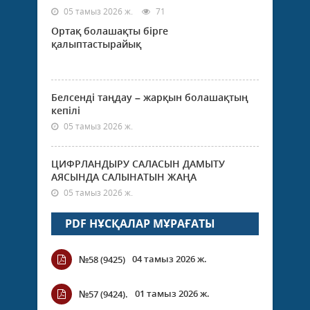
05 тамыз 2026 ж.
71
Ортақ болашақты бірге
қалыптастырайық
Белсенді таңдау – жарқын болашақтың
кепілі
05 тамыз 2026 ж.
ЦИФРЛАНДЫРУ САЛАСЫН ДАМЫТУ
АЯСЫНДА САЛЫНАТЫН ЖАҢА
05 тамыз 2026 ж.
PDF НҰСҚАЛАР МҰРАҒАТЫ
04 тамыз 2026 ж.
№58 (9425)
01 тамыз 2026 ж.
№57 (9424).