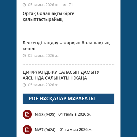
05 тамыз 2026 ж.
71
Ортақ болашақты бірге
қалыптастырайық
Белсенді таңдау – жарқын болашақтың
кепілі
05 тамыз 2026 ж.
ЦИФРЛАНДЫРУ САЛАСЫН ДАМЫТУ
АЯСЫНДА САЛЫНАТЫН ЖАҢА
05 тамыз 2026 ж.
PDF НҰСҚАЛАР МҰРАҒАТЫ
04 тамыз 2026 ж.
№58 (9425)
01 тамыз 2026 ж.
№57 (9424).