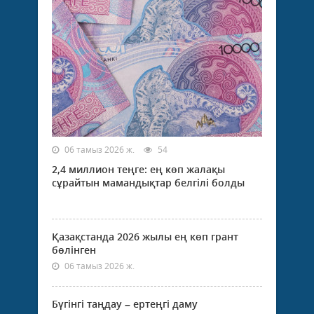
06 тамыз 2026 ж.
54
2,4 миллион теңге: ең көп жалақы
сұрайтын мамандықтар белгілі болды
Қазақстанда 2026 жылы ең көп грант
бөлінген
06 тамыз 2026 ж.
Бүгінгі таңдау – ертеңгі даму