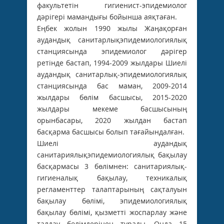
факультетін гигиенист-эпидемиолог
дәрігері мамандығы ­бойынша аяқтаған.
Еңбек жолын 1990 жылы Жаңақорған
аудандық санитарлықэпидемиологиялық
станциясында эпидемиолог дәрігер
ретінде бастап, 1994-2009 жылдары Шиелі
аудандық санитарлық-эпидемиологиялық
­станциясында бас маман, 2009-2014
жылдары бөлім басшысы, 2015-2020
жылдары мекеме басшысының
орынбасары, 2020 жылдан бастап
басқарма басшысы болып тағайындалған.
Шиелі аудандық
санитариялықэпидемиологиялық бақылау
басқармасы 3 бөлімнен: санитариялық-
гигиеналық бақылау, техникалық
регламенттер талаптарының сақталуын
бақылау бөлімі, эпидемиологиялық
бақылау бөлімі, қызметті жоспарлау және
талдау бөлімдерінен тұрады. Онда 15