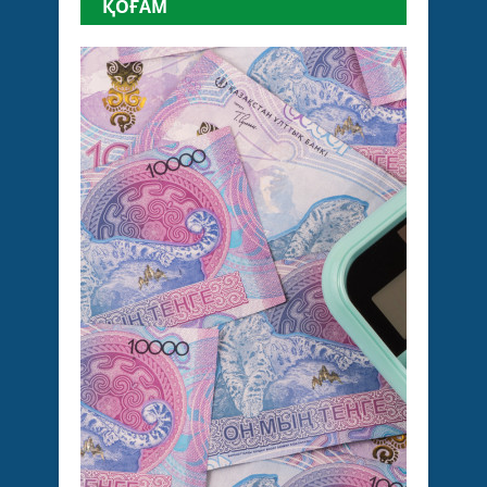
ҚОҒАМ