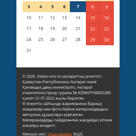
3
4
5
6
7
8
9
10
11
12
13
14
15
16
17
18
19
20
21
22
23
24
25
26
27
28
29
30
31
© 2026. Osken-onir.kz ақпараттық агенттігі.
Қазақстан Республикасы Ақпарат және
Қоғамдық даму министрлігі, Ақпарат
комитетінің тіркеу туралы № KZ66VPY00052385
куәлігі 21.07.2022 жылы берілген.
® Агенттік сайтында жарияланған барлық
мақалалар мен фото-бейне материалдардың
авторлық құқықтары қорғалған.
Материалдарды пайдаланған жағдайда сілтеме
жасалуы міндетті.
Меншік иесі:
«Сыр медиа»
ЖШС.