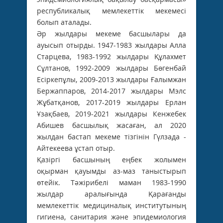
республикалық мемлекеттік мекемесі
болып аталады.
Әр жылдары мекеме басшылары да
ауысып отырды. 1947-1983 жылдары Алла
Старцева, 1983-1992 жылдары Құлахмет
Сұлтанов, 1992-2009 жылдары Бөгенбай
Есіркепұлы, 2009-2013 жылдары Ғалымжан
Бержаппаров, 2014-2017 жылдары Мэлс
Жұбатқанов, 2017-2019 жылдары Ерлан
Ұзақбаев, 2019-2021 жылдары Кенжебек
Абишев басшылық жасаған, ал 2020
жылдан ­бастап мекеме тізгінін Гүлзада ­
Айтекеева ұстап отыр.
Қазіргі басшының еңбек жолымен
оқырман қауымды аз-маз таныстырып
өтейік. Тәжірибелі маман 1983-1990
жылдар аралығында Қарағанды
мемлекеттік медициналық институтының
гигиена, санитария және эпидемиология