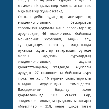
мемлекеттік қызметкер және штаттан тыс
6 қызметкер жұмыс істейді.
Осыған дейін аудандық санитариялық
эпидемиологиялық басқармасы
тарапынан жұқпалы және паразитарлық
аурулардың 46 нозологиясы бойынша
мониторинг жүргізіліп, алдын алу,
тұрақтандыру, таратпау мақсатында
ауқымды жұмыстар атқарылды. Бүгінде
жалпы жұқпалы аурулардың
эпидемиологиялық ахуалы
қанағаттанарлық жағдайда. Жұқпалы
аурудың 27 нозологиясы бойынша ауру
тіркелген жоқ, 16 түрінен салыстырмалы
жылдан аурушандық төмендеген.
Басқарманың бақылау және
қадағалауында 587 обьект бар,
эпидемиологиялық маңыздылығы жоғары
объектілер – 358, оның ішінде тағам