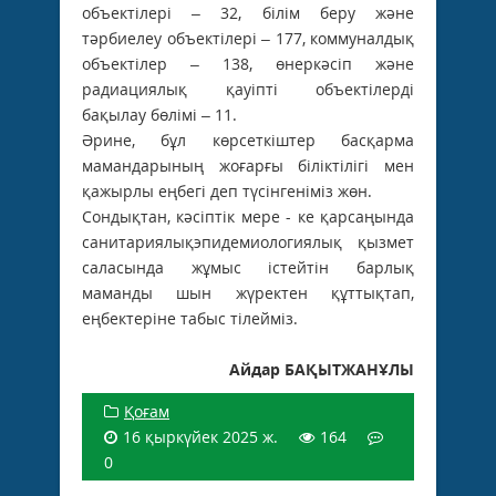
объектілері – 32, білім беру және
тәрбиелеу объектілері – 177, коммуналдық
объектілер – 138, өнеркәсіп және
радиациялық қауіпті объектілерді
бақылау бөлімі – 11.
Әрине, бұл көрсеткіштер басқарма
мамандарының жоғарғы біліктілігі мен
қажырлы еңбегі деп түсінгеніміз жөн.
Сондықтан, кәсіптік мере - ке қарсаңында
санитариялықэпидемиологиялық қызмет
саласында жұмыс істейтін барлық
маманды шын жүректен құттықтап,
еңбектеріне табыс тілейміз.
Айдар БАҚЫТЖАНҰЛЫ
Қоғам
16 қыркүйек 2025 ж.
164
0