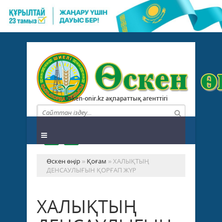
Osken-onir.kz ақпараттық агенттігі
Өскен өңір
»
Қоғам
» ХАЛЫҚТЫҢ
ДЕНСАУЛЫҒЫН ҚОРҒАП ЖҮР
ХАЛЫҚТЫҢ