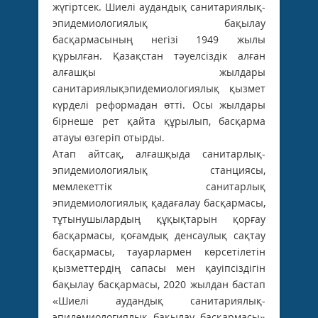
жүгіртсек. Шиелі аудандық санитариялық-
эпидемиологиялық бақылау
басқармасының негізі 1949 жылы
құрылған. Қазақстан тәуелсіздік алған
алғашқы жылдары
санитариялықэпидемиологиялық қызмет
күрделі реформадан өтті. Осы жылдары
бірнеше рет қайта құрылып, басқарма
атауы өзгеріп отырды.
Атап айтсақ, алғашқыда санитарлық-
эпидемиологиялық станциясы,
мемлекеттік санитарлық
эпидемиологиялық қадағалау басқармасы,
тұтынушылардың құқықтарын қорғау
басқармасы, қоғамдық денсаулық сақтау
басқармасы, тауарлармен көрсетілетін
қызметтердің сапасы мен қауіпсіздігін
бақылау басқармасы, 2020 жылдан бастап
«Шиелі аудандық санитариялық-
эпидемиологиялық бақылау басқармасы»