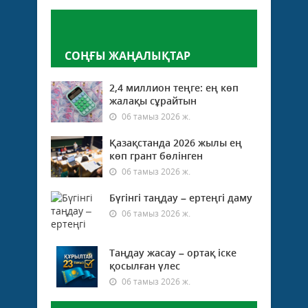
Пікір қалдыру
СОҢҒЫ ЖАҢАЛЫҚТАР
2,4 миллион теңге: ең көп
жалақы сұрайтын
06 тамыз 2026 ж.
Қазақстанда 2026 жылы ең
көп грант бөлінген
06 тамыз 2026 ж.
Бүгінгі таңдау – ертеңгі даму
06 тамыз 2026 ж.
Таңдау жасау – ортақ іске
қосылған үлес
06 тамыз 2026 ж.