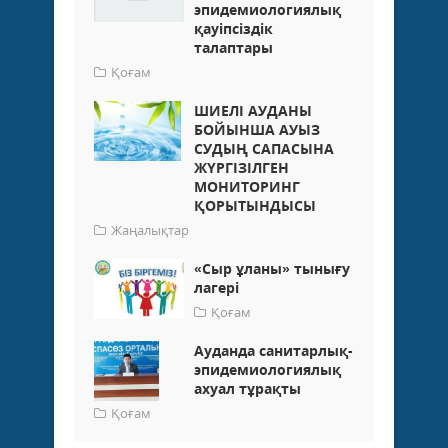
эпидемиологиялық
қауіпсіздік
талаптары
Қоғам
ШИЕЛІ АУДАНЫ
БОЙЫНША АУЫЗ
СУДЫҢ САПАСЫНА
ЖҮРГІЗІЛГЕН
МОНИТОРИНГ
ҚОРЫТЫНДЫСЫ
Жаңалықтар
«Сыр ұланы» тынығу
лагері
Қоғам
Ауданда санитарлық-
эпидемиологиялық
ахуал тұрақты
Қоғам