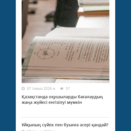
07 тамыз 2026 ж.
57
Қазақстанда оқушыларды бағалаудың
жаңа жүйесі енгізілуі мүмкін
Ұйқының сүйек пен буынға әсері қандай?