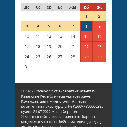
Дс
Сс
Ср
Бс
Жм
Сб
Жс
1
2
3
4
5
6
7
8
9
10
11
12
13
14
15
16
17
18
19
20
21
22
23
24
25
26
27
28
29
30
31
© 2026. Osken-onir.kz ақпараттық агенттігі.
Қазақстан Республикасы Ақпарат және
Қоғамдық даму министрлігі, Ақпарат
комитетінің тіркеу туралы № KZ66VPY00052385
куәлігі 21.07.2022 жылы берілген.
® Агенттік сайтында жарияланған барлық
мақалалар мен фото-бейне материалдардың
авторлық құқықтары қорғалған.