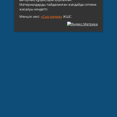
Материалдарды пайдаланған жағдайда сілтеме
жасалуы міндетті.
Меншік иесі:
«Сыр медиа»
ЖШС.