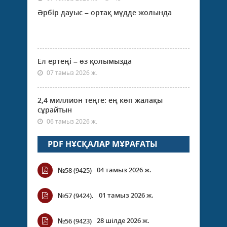
Әрбір дауыс – ортақ мүдде жолында
Ел ертеңі – өз қолымызда
07 тамыз 2026 ж.
2,4 миллион теңге: ең көп жалақы
сұрайтын
06 тамыз 2026 ж.
PDF НҰСҚАЛАР МҰРАҒАТЫ
04 тамыз 2026 ж.
№58 (9425)
01 тамыз 2026 ж.
№57 (9424).
28 шілде 2026 ж.
№56 (9423)