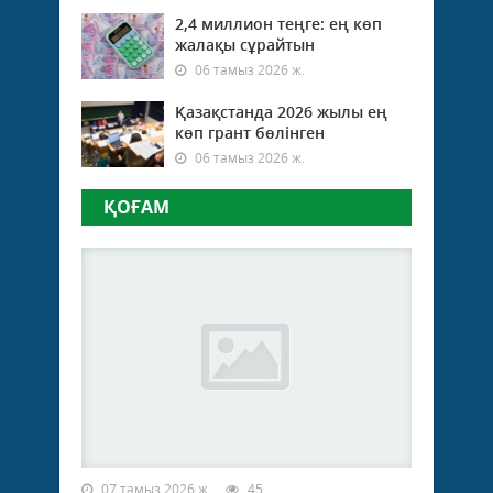
жақс
2,4 миллион теңге: ең көп
бағы
жалақы сұрайтын
06 тамыз 2026 ж.
Қазақстанда 2026 жылы ең
көп грант бөлінген
06 тамыз 2026 ж.
ҚОҒАМ
07 тамыз 2026 ж.
45