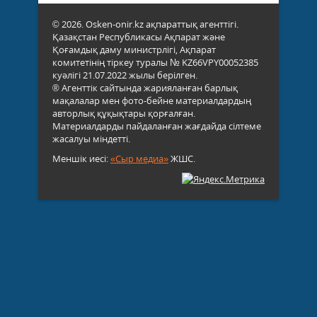
© 2026. Osken-onir.kz ақпараттық агенттігі.
Қазақстан Республикасы Ақпарат және
Қоғамдық даму министрлігі, Ақпарат
комитетінің тіркеу туралы № KZ66VPY00052385
куәлігі 21.07.2022 жылы берілген.
® Агенттік сайтында жарияланған барлық
мақалалар мен фото-бейне материалдардың
авторлық құқықтары қорғалған.
Материалдарды пайдаланған жағдайда сілтеме
жасалуы міндетті.
Меншік иесі:
«Сыр медиа»
ЖШС.