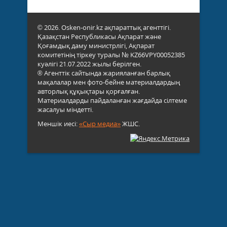
© 2026. Osken-onir.kz ақпараттық агенттігі.
Қазақстан Республикасы Ақпарат және
Қоғамдық даму министрлігі, Ақпарат
комитетінің тіркеу туралы № KZ66VPY00052385
куәлігі 21.07.2022 жылы берілген.
® Агенттік сайтында жарияланған барлық
мақалалар мен фото-бейне материалдардың
авторлық құқықтары қорғалған.
Материалдарды пайдаланған жағдайда сілтеме
жасалуы міндетті.
Меншік иесі:
«Сыр медиа»
ЖШС.