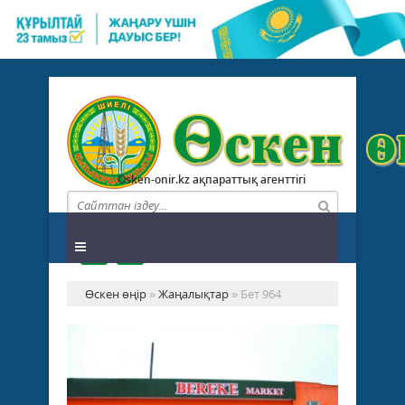
Osken-onir.kz ақпараттық агенттігі
Өскен өңір
»
Жаңалықтар
» Бет 964
ТӘ
ҚА
ТӨ
Жаңалықтар
ЖА