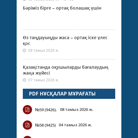
Бәріміз бірге – ортақ болашақ үшін
Өз таңдауыңды жаса – ортақ іске үлес
қос
08 тамыз 2026 ж.
Қазақстанда оқушыларды бағалаудың
жаңа жүйесі
07 тамыз 2026 ж.
PDF НҰСҚАЛАР МҰРАҒАТЫ
08 тамыз 2026 ж.
№59 (9426).
04 тамыз 2026 ж.
№58 (9425)