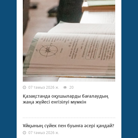
07 тамыз 2026 ж.
20
Қазақстанда оқушыларды бағалаудың
жаңа жүйесі енгізілуі мүмкін
Ұйқының сүйек пен буынға әсері қандай?
07 тамыз 2026 ж.