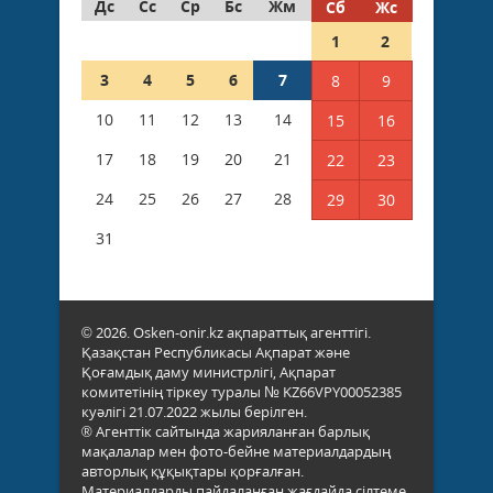
Дс
Сс
Ср
Бс
Жм
Сб
Жс
1
2
3
4
5
6
7
8
9
10
11
12
13
14
15
16
17
18
19
20
21
22
23
24
25
26
27
28
29
30
31
© 2026. Osken-onir.kz ақпараттық агенттігі.
Қазақстан Республикасы Ақпарат және
Қоғамдық даму министрлігі, Ақпарат
комитетінің тіркеу туралы № KZ66VPY00052385
куәлігі 21.07.2022 жылы берілген.
® Агенттік сайтында жарияланған барлық
мақалалар мен фото-бейне материалдардың
авторлық құқықтары қорғалған.
Материалдарды пайдаланған жағдайда сілтеме