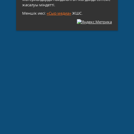
жасалуы міндетті.
Меншік иесі:
«Сыр медиа»
ЖШС.