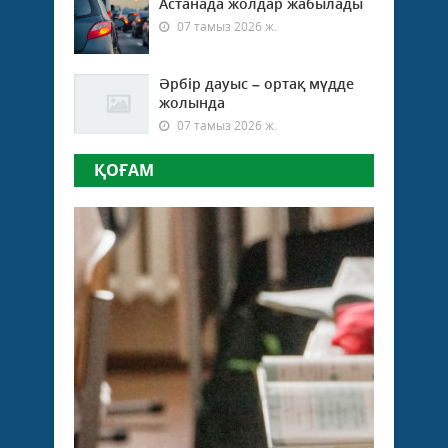
Астанада жолдар жабылады
07 тамыз 2026 ж.
Әрбір дауыс – ортақ мүдде
жолында
07 тамыз 2026 ж.
ҚОҒАМ