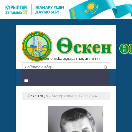
Osken-onir.kz ақпараттық агенттігі
Өскен өңір
» Материалы за 17.09.2024
Ба
әд
бә
Қоғам
–