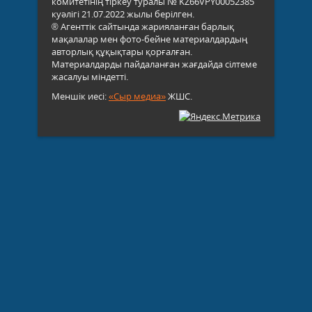
комитетінің тіркеу туралы № KZ66VPY00052385
куәлігі 21.07.2022 жылы берілген.
® Агенттік сайтында жарияланған барлық
мақалалар мен фото-бейне материалдардың
авторлық құқықтары қорғалған.
Материалдарды пайдаланған жағдайда сілтеме
жасалуы міндетті.
Меншік иесі:
«Сыр медиа»
ЖШС.