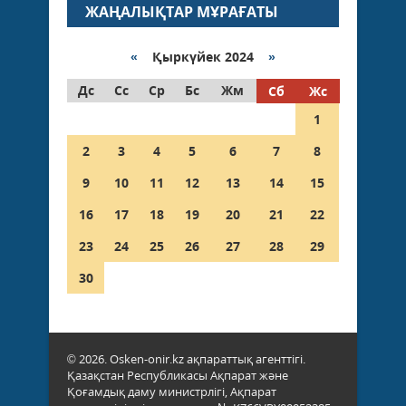
ЖАҢАЛЫҚТАР МҰРАҒАТЫ
«
Қыркүйек 2024
»
Дс
Сс
Ср
Бс
Жм
Сб
Жс
1
2
3
4
5
6
7
8
9
10
11
12
13
14
15
16
17
18
19
20
21
22
23
24
25
26
27
28
29
30
© 2026. Osken-onir.kz ақпараттық агенттігі.
Қазақстан Республикасы Ақпарат және
Қоғамдық даму министрлігі, Ақпарат