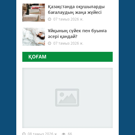
жән
жол
Қазақстанда оқушыларды
қозғ
бағалаудың жаңа жүйесі
қауіп
07 тамыз 2026 ж.
алд
қата
Ұйқының сүйек пен буынға
қояд
әсері қандай?
Сон
07 тамыз 2026 ж.
қата
комп
ҚОҒАМ
жән
оны
фил
өздер
08 тамыз 2026 ж.
66