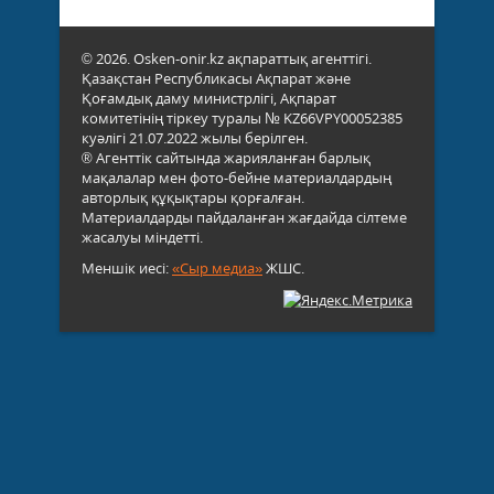
© 2026. Osken-onir.kz ақпараттық агенттігі.
Қазақстан Республикасы Ақпарат және
Қоғамдық даму министрлігі, Ақпарат
комитетінің тіркеу туралы № KZ66VPY00052385
куәлігі 21.07.2022 жылы берілген.
® Агенттік сайтында жарияланған барлық
мақалалар мен фото-бейне материалдардың
авторлық құқықтары қорғалған.
Материалдарды пайдаланған жағдайда сілтеме
жасалуы міндетті.
Меншік иесі:
«Сыр медиа»
ЖШС.