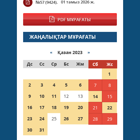
01 тамыз 2026 ж.
№57 (9424).
PDF МҰРАҒАТЫ
ЖАҢАЛЫҚТАР МҰРАҒАТЫ
«
Қазан 2023
»
Дс
Сс
Ср
Бс
Жм
Сб
Жс
1
2
3
4
5
6
7
8
9
10
11
12
13
14
15
16
17
18
19
20
21
22
23
24
25
26
27
28
29
30
31