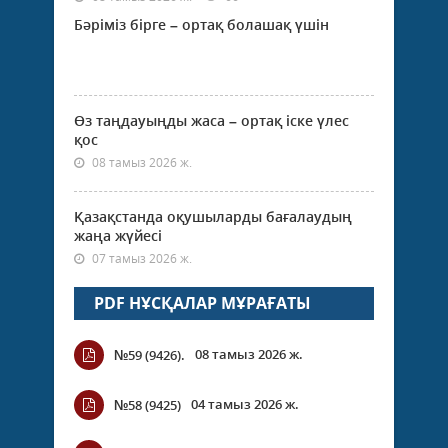
Бәріміз бірге – ортақ болашақ үшін
Өз таңдауыңды жаса – ортақ іске үлес
қос
08 тамыз 2026 ж.
Қазақстанда оқушыларды бағалаудың
жаңа жүйесі
07 тамыз 2026 ж.
PDF НҰСҚАЛАР МҰРАҒАТЫ
08 тамыз 2026 ж.
№59 (9426).
04 тамыз 2026 ж.
№58 (9425)