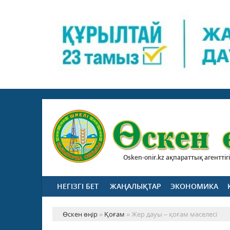
Osken-onir.kz ақпараттық агенттігі
НЕГІЗГІ БЕТ
ЖАҢАЛЫҚТАР
ЭКОНОМИКА
Өскен өңір
»
Қоғам
» Жер дауы – қоғам мәселесі