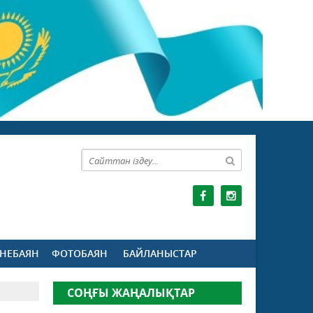
НЕБАЯН
ФОТОБАЯН
БАЙЛАНЫСТАР
СОҢҒЫ ЖАҢАЛЫҚТАР