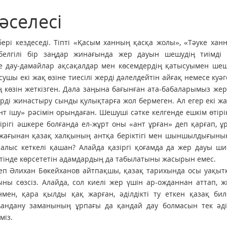
әселесі
рі кездеседі. Тіпті «Қасым ханның қасқа жолы», «Тәуке хан
елгілі бір заңдар жинағында жер дауын шешудің тиімді 
е дау-дамайлар ақсақалдар мен көсемдердің қатысуымен шеші
асушы екі жақ өзіне тиесілі жерді дәлелдейтін айғақ немесе куә
тің көзін жеткізген. Дала заңына бағынған ата-бабаларымыз же
терді жинастыру сынды қулықтарға жол бермеген. Ал егер екі ж
нт ішу» рәсімін орындаған. Шешуші сәтке келгенде ешкім өтірі
тірігі әшкере болғанда ел-жұрт оны «ант ұрған» деп қарғап, ұ
р жағынан қазақ халқының антқа беріктігі мен шыншылдығыны
 алыс кеткелі қашан? Алайда қазіргі қоғамда да жер дауы ши
 ретінде көрсететін адамдардың да табылатыны жасырын емес.
еп Әлихан Бөкейханов айтпақшы, қазақ тарихында осы уақыт
ны сөзсіз. Алайда, сол киелі жер үшін ар-ожданнан аттап,
мен, қара қылды қақ жарған, әділдікті ту еткен қазақ бил
андану заманының ұрпағы да қандай дау болмасын тек әділ
міз.