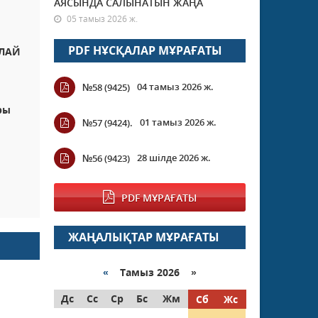
АЯСЫНДА САЛЫНАТЫН ЖАҢА
05 тамыз 2026 ж.
PDF НҰСҚАЛАР МҰРАҒАТЫ
АЛАЙ
04 тамыз 2026 ж.
№58 (9425)
ры
01 тамыз 2026 ж.
№57 (9424).
28 шілде 2026 ж.
№56 (9423)
PDF МҰРАҒАТЫ
ЖАҢАЛЫҚТАР МҰРАҒАТЫ
«
Тамыз 2026 »
Дс
Сс
Ср
Бс
Жм
Сб
Жс