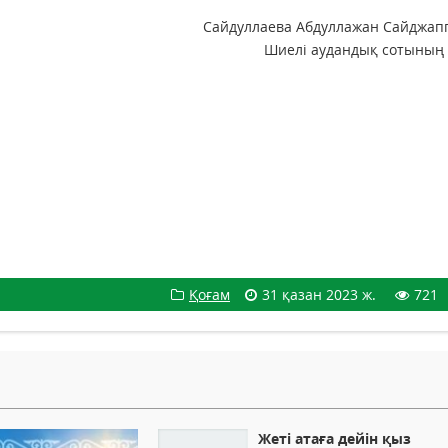
Сайдуллаева Абдуллажан Сайджап
Шиелі аудандық сотының 
Қоғам
31 қазан 2023 ж.
721
Жеті атаға дейін қыз