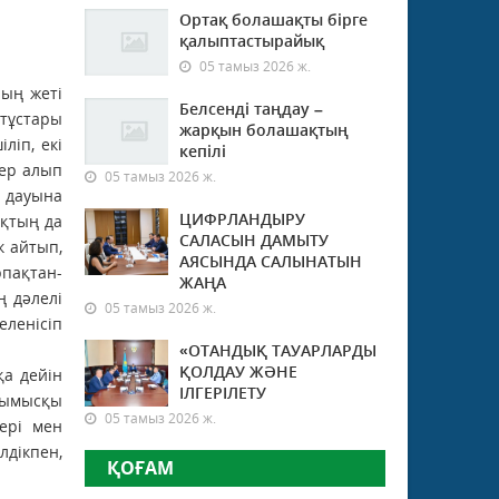
Ортақ болашақты бірге
қалыптастырайық
05 тамыз 2026 ж.
ның жеті
Белсенді таңдау –
тұстары
жарқын болашақтың
ліп, екі
кепілі
гер алып
05 тамыз 2026 ж.
р дауына
ЦИФРЛАНДЫРУ
ақтың да
САЛАСЫН ДАМЫТУ
к айтып,
АЯСЫНДА САЛЫНАТЫН
рпақтан-
ЖАҢА
ң дәлелі
05 тамыз 2026 ж.
еленісіп
«ОТАНДЫҚ ТАУАРЛАРДЫ
ҚОЛДАУ ЖӘНЕ
қа дейін
ІЛГЕРІЛЕТУ
 жымысқы
05 тамыз 2026 ж.
ері мен
дікпен,
ҚОҒАМ