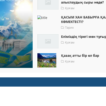
алыспаудың сыры неде?
Қоғам
ҚАСЫМ ХАН БАБЫРҒА Қ
КӨМЕКТЕСТІ?
Тарих
Еліміздің тірегі мен тұғы
Қоғам
Қазақ атты бір ел бар
Қоғам