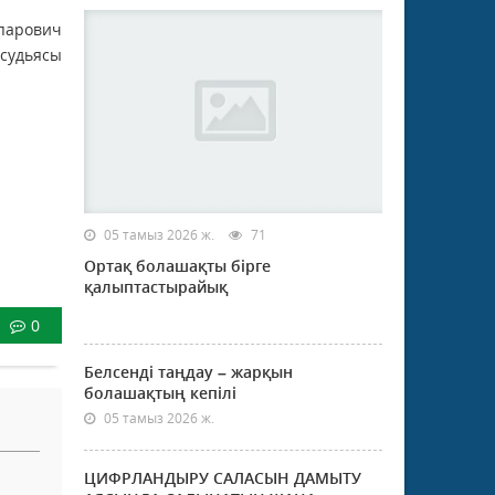
парович
судьясы
05 тамыз 2026 ж.
71
Ортақ болашақты бірге
қалыптастырайық
0
Белсенді таңдау – жарқын
болашақтың кепілі
05 тамыз 2026 ж.
ЦИФРЛАНДЫРУ САЛАСЫН ДАМЫТУ