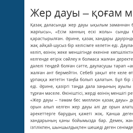
Жер дауы – қоғам м
Қазақ даласында жер дауы ықылым заманнан бе
жарғысы», «Есім ханның ескі жолы» сынды б
қарастырылған. Әрине, қазақ хандары дәуірінд
жақ айқай-шусыз бір келісімге келетін еді. Даул
келіп, өзінің жеке меншігінде екеніне көпшілік
келгенде өтірік сөйлеу я болмаса жалған дерек
дәлелі теңдей болған сәтте, дауласушы тарап «а
жалған ант бермейтін. Себебі уақыт өте келе ө
ұрпаққа жететін таңба болып қалатын. Бұл бі
еді. Әрине, қазіргі таңда дала заңының ауылы
тұрған мәселе. Өкініштісі, жерді өзінің меншігі
«Жер дауы – тәмам бес миллион қазақ дауы» д
орын алып келген жер дауы әлі де орын алаты
әрекеттерге барудың қажеті жоқ. Қанша деген
хандарының қаны бойымызда бар. Демек, жаһ
ізгілікпен, шыншылдықпен шешеді деген сенімде