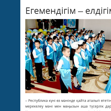
Егемендігім – елдігі
– Республика күні өз мәнінде қайта аталып өтеті
мерекелеу мәні мен маңызын аша түсерлік дәр