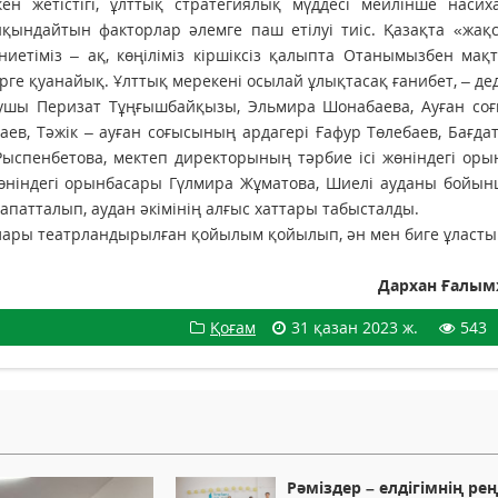
кен жетістігі, ұлттық стратегиялық мүддесі мейлінше насих
йқындайтын факторлар әлемге паш етілуі тиіс. Қазақта «жақ
 ниетіміз – ақ, көңіліміз кіршіксіз қалыпта Отанымызбен мақ
бірге қуанайық. Ұлттық мерекені осылай ұлықтасақ ғанибет, – дед
сушы Перизат Тұңғышбайқызы, Эльмира Шонабаева, Ауған со
ев, Тәжік – ауған соғысының ардагері Ғафур Төлебаев, Бағда
спенбетова, мектеп директорының тәрбие ісі жөніндегі оры
жөніндегі орынбасары Гүлмира Жұматова, Шиелі ауданы бойын
рапатталып, аудан әкімінің алғыс хаттары табысталды.
ары театрландырылған қойылым қойылып, ән мен биге ұласты
Дархан Ғалы
Қоғам
31 қазан 2023 ж.
543
Рәміздер – елдігімнің рең