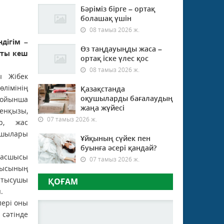
Бәріміз бірге – ортақ
болашақ үшін
08 тамыз 2026 ж.
дігім –
Өз таңдауыңды жаса –
атты кеш
ортақ іске үлес қос
08 тамыз 2026 ж.
ы Жібек
лімінің
Қазақстанда
оқушыларды бағалаудың
бойынша
жаңа жүйесі
генқызы,
07 тамыз 2026 ж.
ар, жас
ушылары
Ұйқының сүйек пен
буынға әсері қандай?
басшысы
07 тамыз 2026 ж.
оғысының
тысушы
ҚОҒАМ
.
лері оны
 сәтінде