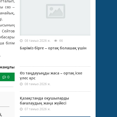
атталып,
сы сөз –
танайық,
і.
ғысының
т Сейтов
нбасары
08 тамыз 2026 ж.
66
ша білім
Бәріміз бірге – ортақ болашақ үшін
.
мжанұлы
Өз таңдауыңды жаса – ортақ іске
0
үлес қос
08 тамыз 2026 ж.
Қазақстанда оқушыларды
бағалаудың жаңа жүйесі
07 тамыз 2026 ж.
і,