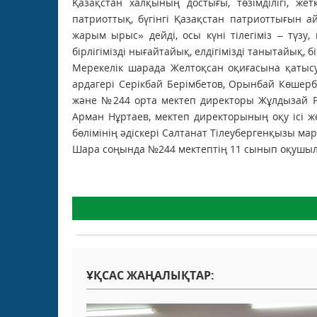
Қазақстан халқының достығы, төзімділігі, жет
патриоттық, бүгінгі Қазақстан патриоттығын а
жарым ырыс» дейді, осы күні тілегіміз – түзу,
бірлігімізді нығайтайық, елдігімізді танытайық, 
Мерекелік шарада Желтоқсан оқиғасына қаты
ардагері Серікбай Берімбетов, Орынбай Көшерба
және №244 орта мектеп директоры Жұлдызай Ры
Арман Нұртаев, мектеп директорының оқу ісі 
бөлімінің әдіскері Салтанат Тілеубергенқызы ма
Шара соңында №244 мектептің 11 сынып оқушыл
ҰҚСАС ЖАҢАЛЫҚТАР: