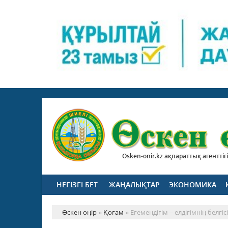
Osken-onir.kz ақпараттық агенттігі
НЕГІЗГІ БЕТ
ЖАҢАЛЫҚТАР
ЭКОНОМИКА
Өскен өңір
»
Қоғам
» Егемендігім – елдігімнің белгісі