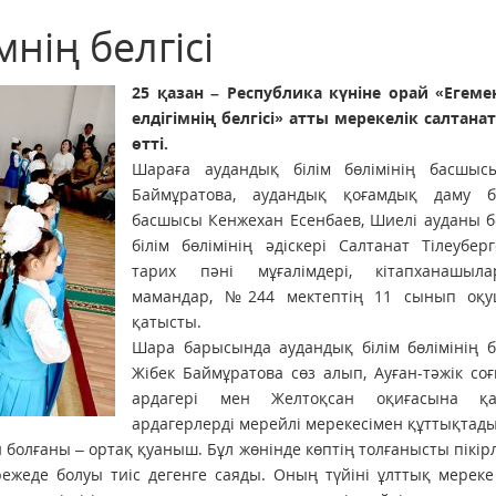
мнің белгісі
25 қазан – Республика күніне орай «Егемен
елдігімнің белгісі» атты мерекелік салтан
өтті.
Шараға аудандық білім бөлімінің басшыс
Баймұратова, аудандық қоғамдық даму бө
басшысы Кенжехан Есенбаев, Шиелі ауданы 
білім бөлімінің әдіскері Салтанат Тілеубер
тарих пәні мұғалімдері, кітапханашыл
мамандар, №244 мектептің 11 сынып оқ
қатысты.
Шара барысында аудандық білім бөлімінің 
Жібек Баймұратова сөз алып, Ауған-тәжік с
ардагері мен Желтоқсан оқиғасына қа
ардагерлерді мерейлі мерекесімен құттықтады
н болғаны – ортақ қуаныш. Бұл жөнінде көптің толғанысты пікір
ежеде болуы тиіс дегенге саяды. Оның түйіні ұлттық мереке