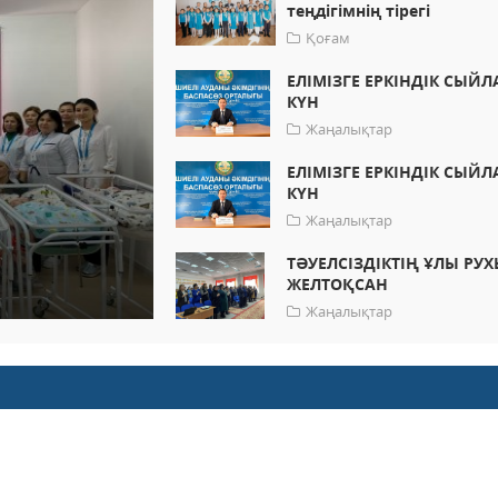
теңдігімнің тірегі
Қоғам
ЕЛІМІЗГЕ ЕРКІНДІК СЫЙЛ
КҮН
Жаңалықтар
ЕЛІМІЗГЕ ЕРКІНДІК СЫЙЛ
КҮН
Жаңалықтар
ТӘУЕЛСІЗДІКТІҢ ҰЛЫ РУХ
ЖЕЛТОҚСАН
Жаңалықтар