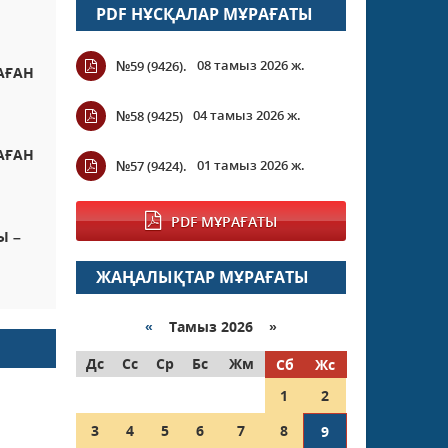
PDF НҰСҚАЛАР МҰРАҒАТЫ
08 тамыз 2026 ж.
№59 (9426).
АҒАН
04 тамыз 2026 ж.
№58 (9425)
АҒАН
01 тамыз 2026 ж.
№57 (9424).
PDF МҰРАҒАТЫ
Ы –
ЖАҢАЛЫҚТАР МҰРАҒАТЫ
«
Тамыз 2026 »
Дс
Сс
Ср
Бс
Жм
Сб
Жс
1
2
3
4
5
6
7
8
9