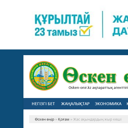
Osken-onir.kz ақпараттық агенттігі
НЕГІЗГІ БЕТ
ЖАҢАЛЫҚТАР
ЭКОНОМИКА
Өскен өңір
»
Қоғам
» Жас ақындардың жыр кеші