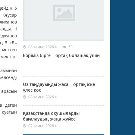
ейдің 6
і Кәусар
лиханов
лды. ІІ
еджанов
ң 5 «Б»
08 тамыз 2026 ж.
59
 мектеп
Бәріміз бірге – ортақ болашақ үшін
мектеп-
лғамынан
белсенді
Өз таңдауыңды жаса – ортақ іске
үлес қос
 арасын
08 тамыз 2026 ж.
а деген
 қуатын
Қазақстанда оқушыларды
бағалаудың жаңа жүйесі
07 тамыз 2026 ж.