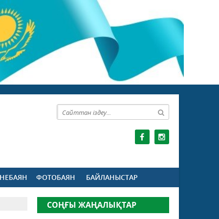
НЕБАЯН
ФОТОБАЯН
БАЙЛАНЫСТАР
СОҢҒЫ ЖАҢАЛЫҚТАР