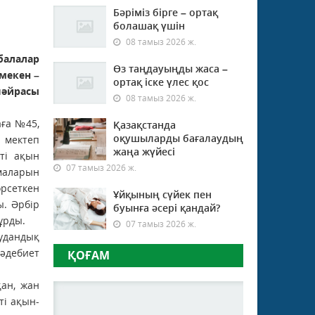
Бәріміз бірге – ортақ
болашақ үшін
08 тамыз 2026 ж.
алалар
Өз таңдауыңды жаса –
мекен –
ортақ іске үлес қос
шәйрасы
08 тамыз 2026 ж.
аға №45,
Қазақстанда
оқушыларды бағалаудың
мектеп
жаңа жүйесі
ті ақын
07 тамыз 2026 ж.
маларын
рсеткен
Ұйқының сүйек пен
ы. Әрбір
буынға әсері қандай?
ұрды.
07 тамыз 2026 ж.
дандық
 әдебиет
ҚОҒАМ
қан, жан
ті ақын-