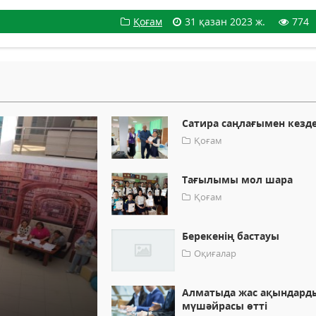
Қоғам
31 қазан 2023 ж.
774
Сатира саңлағымен кезд
Қоғам
Тағылымы мол шара
Қоғам
Берекенің бастауы
Оқиғалар
Алматыда жас ақындард
мүшәйрасы өтті