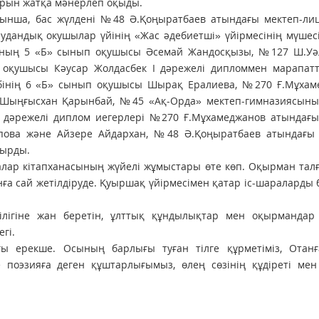
рын жатқа мәнерлеп оқыды.
йынша, бас жүлдені №48 Ә.Қоңыратбаев атындағы мектеп-лиц
дандық окушылар үйінің «Жас әдебиетші» үйірмесінің мүшес
ының 5 «Б» сынып оқушысы Әсемай Жандосқызы, №127 Ш.Уә
 оқушысы Кәусар Жолдасбек І дәрежелі дипломмен марапатта
інің 6 «Б» сынып оқушысы Шырақ Ералиева, №270 Ғ.Мұхам
 Шыңғысхан Қарынбай, №45 «Ақ-Орда» мектеп-гимназиясыны
І дәрежелі диплом иегерлері №270 Ғ.Мұхамеджанов атындағы
пова және Айзере Айдархан, №48 Ә.Қоңыратбаев атындағы 
йырды.
лалар кітапханасының жүйелі жұмыстары өте көп. Оқырман та
нға сай жетілдіруде. Қуыршақ үйірмесімен қатар іс-шараларды 
шілігіне жан беретін, ұлттық құндылықтар мен оқырмандар
гі.
 ерекше. Осының барлығы туған тілге құрметіміз, Отанғ
 поэзияға деген құштарлығымыз, өлең сөзінің құдіреті мен