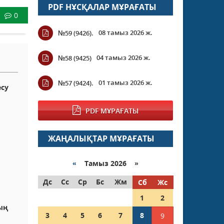
PDF НҰСҚАЛАР МҰРАҒАТЫ
0
08 тамыз 2026 ж.
№59 (9426).
04 тамыз 2026 ж.
№58 (9425)
01 тамыз 2026 ж.
№57 (9424).
есу
PDF МҰРАҒАТЫ
ЖАҢАЛЫҚТАР МҰРАҒАТЫ
«
Тамыз 2026 »
Дс
Сс
Ср
Бс
Жм
Сб
Жс
1
2
ың
3
4
5
6
7
8
9