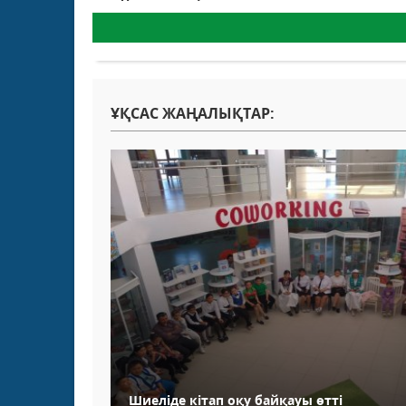
ҰҚСАС ЖАҢАЛЫҚТАР:
Шиеліде кітап оқу байқауы өтті