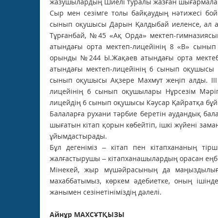
жазушылардың Шиелі туралы жазған шығармала
Сыр мен сезімге толы байқаудың нәтижесі бо
сынып оқушысы Дарын Қалдыбай иеленсе, ал ау
Тұрғанбай, №45 «Ақ Орда» мектеп-гимназияс
атындағы орта мектеп-лицейінің 8 «В» сынып
орынды №244 Ы.Жақаев атындағы орта мектеб
атындағы мектеп-лицейінің 6 сынып оқушысы
сынып оқушысы Ақзере Махмут жеңіп алды. ІІ
лицейінің 6 сынып оқушылары Нұрсезім Мәрі
лицейдің 6 сынып оқушысы Кәусар Қайратқа бұ
Балаларға рухани тәрбие беретін аудандық ба
шығатын кітап қорын көбейтіп, ішкі жүйені зама
ұйымдастырады.
Бұл дегеніміз – кітап пен кітапхананың тір
жалғастырушы – кітапханашылардың орасан еңбе
Мінекей, жыр мүшәйрасының да маңыздылығы
махаббатымыз, көркем әдебиетке, оның ішінде
жанымен сезінетініміздің дәлелі.
Айнұр МАХСҰТҚЫЗЫ