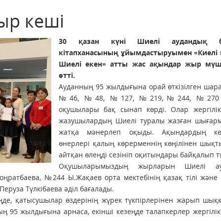
ыр кеші
30 қазан күні Шиелі аудандық б
кітапханасының ұйымдастыруымен «Киелі 
Шиелі екен» атты жас ақындар жыр мү
өтті.
Ауданның 95 жылдығына орай өткізілген шар
№46, №48, №127, №219,№244, №270 
оқушылары бақ сынап көрді. Олар жергілік
жазушылардың Шиелі туралы жазған шығар
жатқа мәнерлеп оқыды. Ақындардың кө
өнерлері қалың көрерменнің көңілінен шықт
айтқан өлеңді сезініп оқитындары байқалып т
Оқушыларымыздың жырларын Шиелі ау
оңратбаева, №244 Ы.Жақаев орта мектебінің қазақ тілі және
Перуза Түлкібаева әділ бағалады.
еңде, қатысушылар өздерінің жүрек түкпірлерінен жарып шық
 95 жылдығына арнаса, екінші кезеңде талапкерлер жергілік