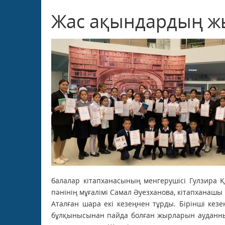
Жас ақындардың ж
балалар кітапханасының менгерушісі Гулзира Қ
пәнінің мұғалімі Самал Әуезханова, кітапханашы 
Аталған шара екі кезеңнен тұрды. Бірінші кез
бұлқынысынан пайда болған жырларын ауданның