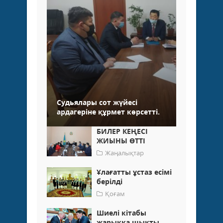
Судьялары сот жүйесі
ардагеріне құрмет көрсетті.
БИЛЕР КЕҢЕСІ
ЖИЫНЫ ӨТТІ
Жаңалықтар
Ұлағатты ұстаз есімі
берілді
Қоғам
Шиелі кітабы
жарыққа шықты