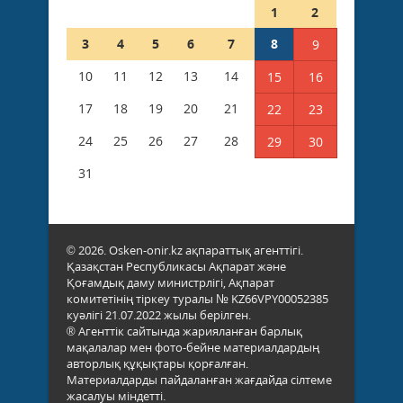
1
2
3
4
5
6
7
8
9
10
11
12
13
14
15
16
17
18
19
20
21
22
23
24
25
26
27
28
29
30
31
© 2026. Osken-onir.kz ақпараттық агенттігі.
Қазақстан Республикасы Ақпарат және
Қоғамдық даму министрлігі, Ақпарат
комитетінің тіркеу туралы № KZ66VPY00052385
куәлігі 21.07.2022 жылы берілген.
® Агенттік сайтында жарияланған барлық
мақалалар мен фото-бейне материалдардың
авторлық құқықтары қорғалған.
Материалдарды пайдаланған жағдайда сілтеме
жасалуы міндетті.