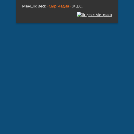
Меншік иесі:
«Сыр медиа»
ЖШС.