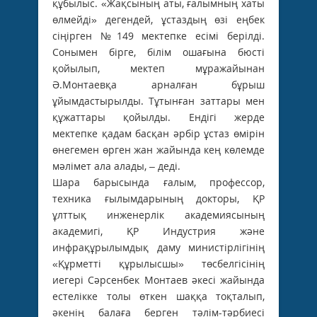
құбылыс. «Жақсының аты, ғалымның хаты
өлмейді» дегендей, ұстаздың өзі еңбек
сіңірген №149 мектепке есімі берілді.
Сонымен бірге, білім ошағына бюсті
қойылып, мектеп мұражайынан
Ә.Монтаевқа арналған бұрыш
ұйымдастырылды. Тұтынған заттары мен
құжаттары қойылды. Ендігі жерде
мектепке қадам басқан әрбір ұстаз өмірін
өнегемен өрген жан жайында кең көлемде
мәлімет ала алады, – деді.
Шара барысында ғалым, профессор,
техника ғылымдарының докторы, ҚР
ұлттық инженерлік академиясының
академигі, ҚР Индустрия және
инфрақұрылымдық даму министірлігінің
«Құрметті құрылысшы» төсбелгісінің
иегері Сәрсенбек Монтаев әкесі жайында
естелікке толы өткен шаққа тоқталып,
әкенің балаға берген тәлім-тәрбиесі