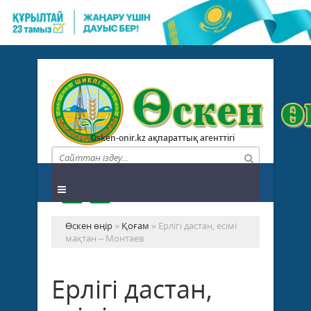
Osken-onir.kz ақпараттық агенттігі
Өскен өңір
»
Қоғам
» Ерлігі дастан, есімі
мақтан – Монтаев
Ерлігі дастан,