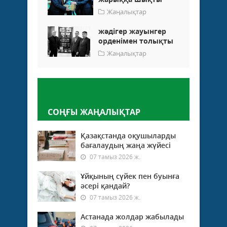
Жаңалықтар
жәдігер жауынгер
орденімен толықты
Жаңалықтар
Пікір қалдыру
СОҢҒЫ ЖАҢАЛЫҚТАР
Қазақстанда оқушыларды
бағалаудың жаңа жүйесі
07 тамыз 2026 ж.
Ұйқының сүйек пен буынға
әсері қандай?
07 тамыз 2026 ж.
Астанада жолдар жабылады