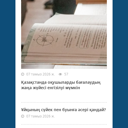
07 тамыз 2026 ж.
57
Қазақстанда оқушыларды бағалаудың
жаңа жүйесі енгізілуі мүмкін
Ұйқының сүйек пен буынға әсері қандай?
07 тамыз 2026 ж.