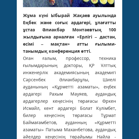
Жұма күні Ыбырай Жақаев ауылында
Еңбек және соғыс ардагері, ұлағатты
ұстаз Әлиакбар Монтаевтың 100
жылдығына арналған «Ерлігі – дас­тан,
есімі – мақтан» атты ғылыми-
танымдық конференция өтті.
Оған ғалым, профессор, техника
ғылымдарының докторы, ҚР Ұлттық
инженерлік академиясының академигі
Сәрсенбек Әлиакбарұлы, Шиелі
ауданының «Құрметті азаматы», еңбек
ардагері Рахым ­Мауяев, аудандық
ардагерлер кеңесінің төрағасы Өркен
Исмайл, кент ардагері Болат Күлімбет,
билер кеңесінің төрағасы Тұрмат
Баймағамбетов, ауданның «Құрметті
азаматы» ­Патыма Маханбетова, аудандық
әйелдер кеңесінің төрайымы Нәйла ­