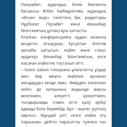
Палымбет, аудандық білім бөлімінің
басшысы Жібек Баймұратова, аудандық
«Өскен өңір» газетінің бас редакторы
Нұрболат Пірімбет және Әлиакбар
Монтаевтың ұрпақтары қатысты.
Аталған конференцияға аудан әкімінің
міндетін атқарушы Ерсұлтан Апетов
арнайы қатысып, еңбек және соғыс
ардагері Әлиакбар Монтаевтың елге
жасаған еңбегіне тоқталып өтті.
– Киелі Шиелі топырағы ұлағататты ұлдар
мен бар өмірін еңбекке арнаған
жандардан кенде емес. Өмірден озғаннан
кейін де халқының жадында жақсы
мінезімен, әлеуетті әрекетімен,
тындырымды ісімен есте қалу әрбір
адамда бола бермейді, бұл – өшпес рухтың
көрінісі. Мұндай үлгі «елге еңбек ету
парызым» дейтін парасатты тұлғаға тән