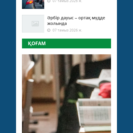
07 тамыз 2026 ж.
Әрбір дауыс – ортақ мүдде
жолында
07 тамыз 2026 ж.
ҚОҒАМ