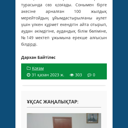
турасында сөз қозғады. Сонымен бірге
әкесіне арналған 100 жылдық
мерейтойдың ұйымдастырылғаны әулет
үшін үлкен құрмет екендігін айта отырып,
аудан әкімдігіне, аудандық білім бөліміне,
№149 мектеп ұжымына ерекше алғысын
білдірді.
Дархан Байтілес
Қоғам
31 қазан 2023 ж.
303
0
ҰҚСАС ЖАҢАЛЫҚТАР: