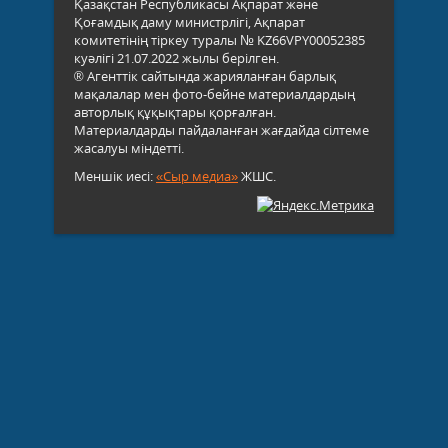
Қазақстан Республикасы Ақпарат және
Қоғамдық даму министрлігі, Ақпарат
комитетінің тіркеу туралы № KZ66VPY00052385
куәлігі 21.07.2022 жылы берілген.
® Агенттік сайтында жарияланған барлық
мақалалар мен фото-бейне материалдардың
авторлық құқықтары қорғалған.
Материалдарды пайдаланған жағдайда сілтеме
жасалуы міндетті.
Меншік иесі:
«Сыр медиа»
ЖШС.