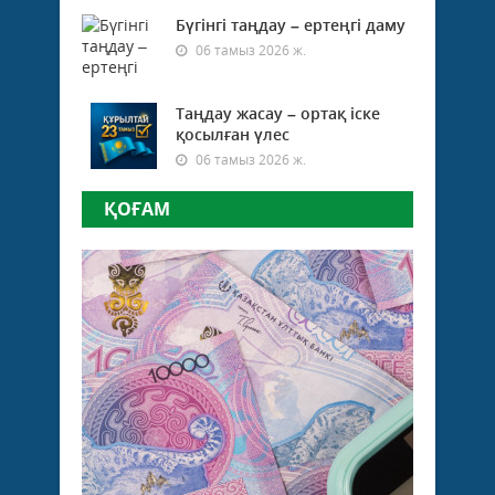
Бүгінгі таңдау – ертеңгі даму
06 тамыз 2026 ж.
Таңдау жасау – ортақ іске
қосылған үлес
06 тамыз 2026 ж.
ҚОҒАМ