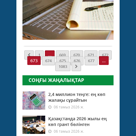
ба
Бағы
ер
–
Жаңалықтар
елімі
28 мамыр
Журн
­
2022 ж.
Сағи
тари
937
0
Берм
маң
атын
Толығырақ
бар
сый
Түрк
иеле
қала
арна
Қож
...
1
669
670
671
672
«Ең
Ахме
673
...
674
675
676
677
үздік
­
1083
жас
Ясау
журн
кесен
СОҢҒЫ ЖАҢАЛЫҚТАР
байқ
облы
деңг
2,4 миллион теңге: ең көп
ұйым
жалақы сұрайтын
06 тамыз 2026 ж.
Қазақстанда 2026 жылы ең
көп грант бөлінген
06 тамыз 2026 ж.