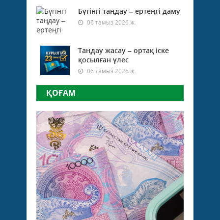
Бүгінгі таңдау – ертеңгі даму
06 тамыз 2026 ж.
Таңдау жасау – ортақ іске
қосылған үлес
06 тамыз 2026 ж.
ҚОҒАМ