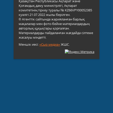
Қазақстан Республикасы Ақпарат және
Қоғамдық даму министрлігі, Ақпарат
комитетінің тіркеу туралы № KZ66VPY00052385
куәлігі 21.07.2022 жылы берілген.
® Агенттік сайтында жарияланған барлық
мақалалар мен фото-бейне материалдардың
авторлық құқықтары қорғалған.
Материалдарды пайдаланған жағдайда сілтеме
жасалуы міндетті.
Меншік иесі:
«Сыр медиа»
ЖШС.