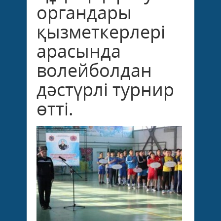
органдары
қызметкерлері
арасында
волейболдан
дәстүрлі турнир
өтті.