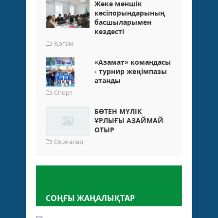
Жеке меншік
кәсіпорындарының
басшыларымен
кездесті
Қоғам
«Азамат» командасы
- турнир жеңімпазы
атанды
Спорт
БӨТЕН МҮЛІК
ҰРЛЫҒЫ АЗАЙМАЙ
ОТЫР
Оқиғалар
Пікір қалдыру
СОҢҒЫ ЖАҢАЛЫҚТАР