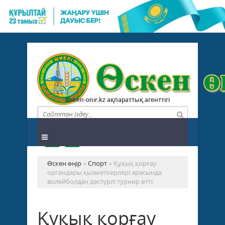
Osken-onir.kz ақпараттық агенттігі
Өскен өңір
»
Спорт
» Құқық қорғау
органдары қызметкерлері арасында
волейболдан дәстүрлі турнир өтті.
Құқық қорғау