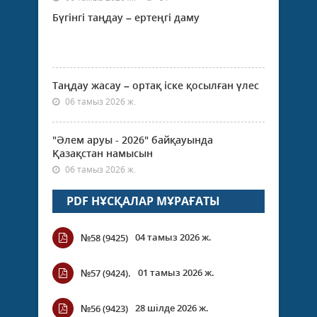
Бүгінгі таңдау – ертеңгі даму
Таңдау жасау – ортақ іске қосылған үлес
06 тамыз 2026 ж.
"Әлем аруы - 2026" байқауында
Қазақстан намысын
06 тамыз 2026 ж.
PDF НҰСҚАЛАР МҰРАҒАТЫ
04 тамыз 2026 ж.
№58 (9425)
01 тамыз 2026 ж.
№57 (9424).
28 шілде 2026 ж.
№56 (9423)