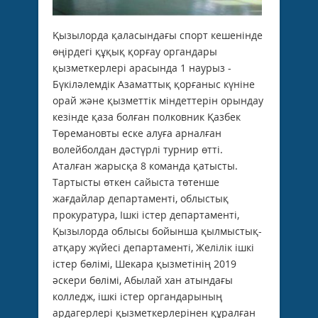
Қызылорда қаласындағы спорт кешенінде
өңірдегі құқық қорғау органдары
қызметкерлері арасында 1 наурыз -
Бүкіләлемдік Азаматтық қорғаныс күніне
орай және қызметтік міндеттерін орындау
кезінде қаза болған полковник Қазбек
Төремановты еске алуға арналған
волейболдан дәстүрлі турнир өтті.
Аталған жарысқа 8 команда қатысты.
Тартысты өткен сайыста төтенше
жағдайлар департаменті, облыстық
прокуратура, Ішкі істер департаменті,
Қызылорда облысы бойынша қылмыстық-
атқару жүйесі департаменті, Желілік ішкі
істер бөлімі, Шекара қызметінің 2019
әскери бөлімі, Абылай хан атындағы
колледж, ішкі істер органдарының
ардагерлері қызметкерлерінен құралған