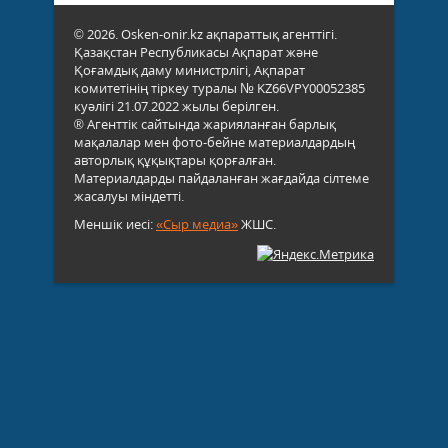
© 2026. Osken-onir.kz ақпараттық агенттігі.
Қазақстан Республикасы Ақпарат және
Қоғамдық даму министрлігі, Ақпарат
комитетінің тіркеу туралы № KZ66VPY00052385
куәлігі 21.07.2022 жылы берілген.
® Агенттік сайтында жарияланған барлық
мақалалар мен фото-бейне материалдардың
авторлық құқықтары қорғалған.
Материалдарды пайдаланған жағдайда сілтеме
жасалуы міндетті.
Меншік иесі:
«Сыр медиа»
ЖШС.