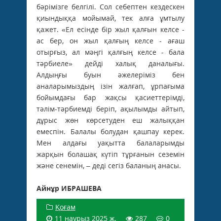
бәрімізге белгілі. Сол себептен кездес­кен
қиындыққа мойымай, тек алға ұмтылу
қажет. «Ел есінде бір жыл қалғын келсе -
ас бер, он жыл қалғың келсе - ағаш
отырғыз, ал мәңгі қалғың келсе - бала
тәрбиеле» дейді халық даналығы.
Алдыңғы буын әжелеріміз бен
аналарымыздың ізін жалғап, ұрпағыма
бойымдағы бар жақсы қасиеттерімді,
тәлім-тәрбиемді беріп, ақылымды айтып,
дұрыс жөн көрсетуден еш жалыққан
емеспін. Балалы болудан қашпау керек.
Мен алдағы уақытта балаларымды
жарқын болашақ күтіп тұрғанын сеземін
және сенемін, – деді сегіз баланың анасы.
Айнұр ИБРАШЕВА
Қоғам
11 наурыз 2025 ж.
287
0