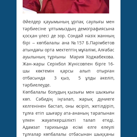
Әйелдер қауымының ұрпақ саулығы мен
тәрбиесіне ұлтымыздың демографиясына
қосқан үлесі де зор. Сондай нәзік жанның
бірі – көпбалалы ана №157 Б.Пәрімбетов
атындағы орта мектептің мұғалімі, Алғабас
ауылының тұрғыны Мария Ходжабекова.
Жан-жары Серікбол Жүнісовпен бірге 16-
шы көктемін қарсы алып отырған
отбасында 3 қыз, 5 ұлды әкеліп,
тәрбиелеуде.
Көпбалалы болудың қызығы мен шыжығы
көп. Сәбидің іңгәлап, жарық дүниеге
келгенінен бастап, оны өсіріп, жетілдіріп,
тұлға етіп шығару ата-ананың тарапынан
үлкен жауапкершілікті талап етеді.
Адамзат тарихында есімі елге елеулі
тұлғалар көпбалалы отбасынан шыққаны