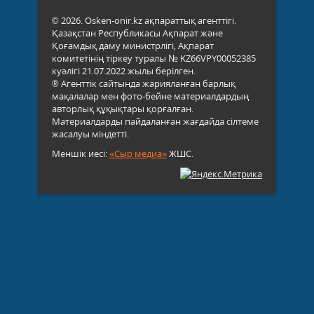
© 2026. Osken-onir.kz ақпараттық агенттігі.
Қазақстан Республикасы Ақпарат және
Қоғамдық даму министрлігі, Ақпарат
комитетінің тіркеу туралы № KZ66VPY00052385
куәлігі 21.07.2022 жылы берілген.
® Агенттік сайтында жарияланған барлық
мақалалар мен фото-бейне материалдардың
авторлық құқықтары қорғалған.
Материалдарды пайдаланған жағдайда сілтеме
жасалуы міндетті.
Меншік иесі:
«Сыр медиа»
ЖШС.