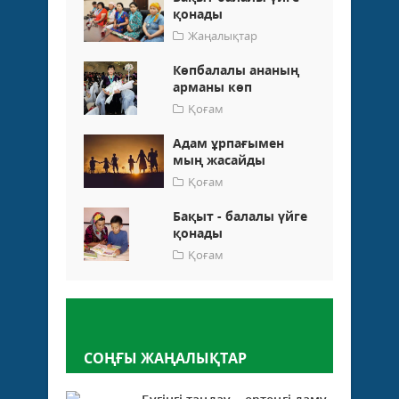
қонады
Жаңалықтар
Көпбалалы ананың
арманы көп
Қоғам
Адам ұрпағымен
мың жасайды
Қоғам
Бақыт - балалы үйге
қонады
Қоғам
Пікір қалдыру
СОҢҒЫ ЖАҢАЛЫҚТАР