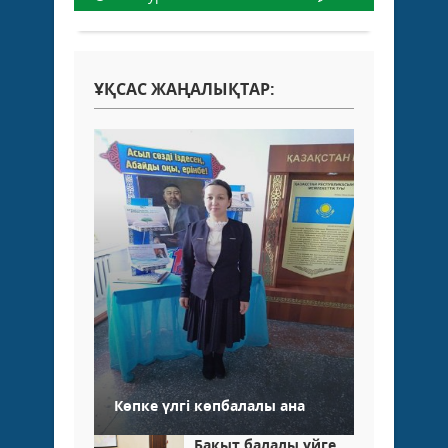
ҰҚСАС ЖАҢАЛЫҚТАР:
Көпке үлгі көпбалалы ана
Бақыт балалы үйге