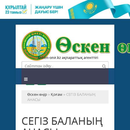
Osken-onir.kz ақпараттық агенттігі
Өскен өңір
»
Қоғам
» СЕГІЗ БАЛАНЫҢ
АНАСЫ
СЕГІЗ БАЛАНЫҢ