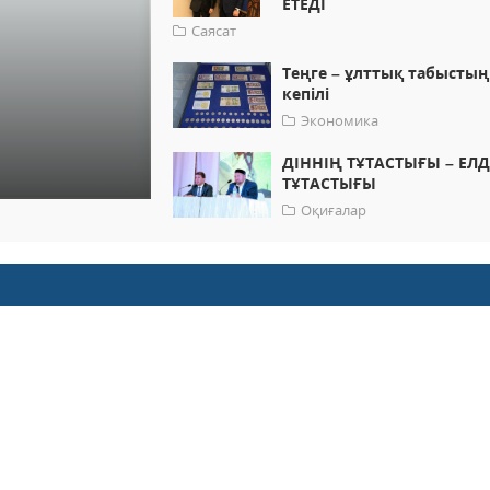
ЕТЕДІ
Саясат
Теңге – ұлттық табыстың
кепілі
Экономика
ДІННІҢ ТҰТАСТЫҒЫ – ЕЛД
ТҰТАСТЫҒЫ
Оқиғалар