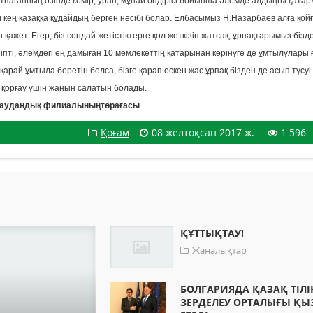
пағанның өзінде көмір, уран, мұнай өндірісі бойынша әлемде алдыңғы қата
 кең қазаққа құдайдың берген нәсібі болар. Елбасымыз Н.Назарбаев алға қой
 қажет. Егер, біз сондай жетістіктерге қол жеткізіп жатсақ, ұрпақтарымыз бізде
іпті, әлемдегі ең дамыған 10 мемлекеттің қатарынан көрінуге де ұмтылулары 
қарай ұмтыла беретін болса, бізге қарап өскен жас ұрпақ бізден де асып түсуі
кті қорғау үшін жанын салатын болады.
і аудандық филиалыныңтөрағасы
Қоғам
08 желтоқсан 2017 ж.
1 596
ҚҰТТЫҚТАУ!
Жаңалықтар
БОЛГАРИЯДА ҚАЗАҚ ТІЛІ
ЗЕРДЕЛЕУ ОРТАЛЫҒЫ ҚЫ