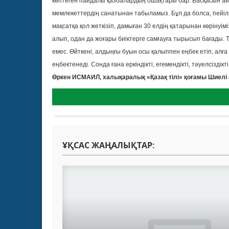
көптеген пайдалы қазбалардың ошақтары бар. Басқасын айт
мемлекеттердің санатынан табыламыз. Бұл да болса, пейілі
мақсатқа қол жеткізіп, дамыған 30 елдің қатарынан көрінуіміз
алып, одан да жоғары биіктерге самғауға тырысып бағады. Т
емес. Өйткені, алдыңғы буын осы қалыппен еңбек етіп, алға 
еңбектенеді. Сонда ғана еркіндікті, егемендікті, тәуелсізді
Өркен ИСМАИЛ, халықаралық «Қазақ тілі» қоғамы Шиел
ҰҚСАС ЖАҢАЛЫҚТАР: