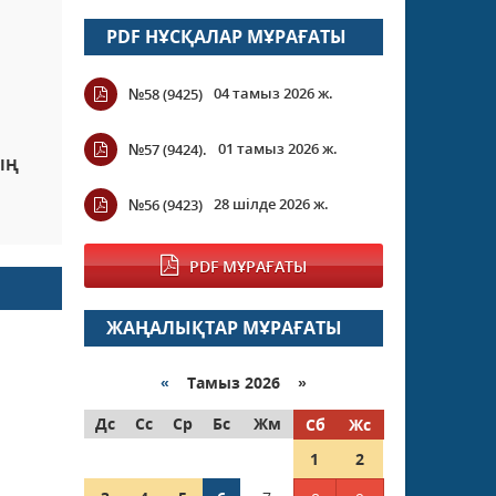
PDF НҰСҚАЛАР МҰРАҒАТЫ
04 тамыз 2026 ж.
№58 (9425)
01 тамыз 2026 ж.
№57 (9424).
ІҢ
28 шілде 2026 ж.
№56 (9423)
PDF МҰРАҒАТЫ
ЖАҢАЛЫҚТАР МҰРАҒАТЫ
«
Тамыз 2026 »
Дс
Сс
Ср
Бс
Жм
Сб
Жс
1
2