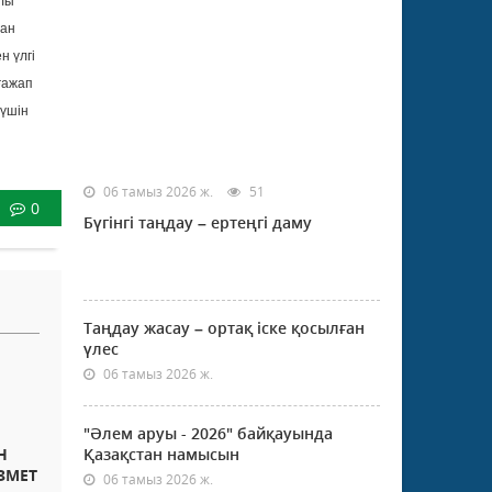
рлы
ған
н үлгі
ғажап
 үшін
06 тамыз 2026 ж.
51
0
Бүгінгі таңдау – ертеңгі даму
Таңдау жасау – ортақ іске қосылған
үлес
06 тамыз 2026 ж.
"Әлем аруы - 2026" байқауында
Н
Қазақстан намысын
ЗМЕТ
06 тамыз 2026 ж.