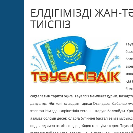
ЕЛДІГІМІЗДІ ЖАН-
ТИІСПІЗ
Тәуе
бары
болғ
эко
көш
Қаза
болы
сақталатын тарихи оқиға. Тәуелсіз мемлекет құрып, Қазақста
да қуанды. Өйткені, олардың тарихи Отандары, бабалар мұра
жасаған ісімізден көрінетінін естен шығаруға болмайды. Ұ
азамат болсын десек, оларға бүгіннен бастап өзіміз мұрын
онда алдымен өзіміз сол деңгейден көрінуіміз керек. Тәуел