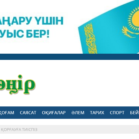
ҚОҒАМ
САЯСАТ
ОҚИҒАЛАР
ӘЛЕМ
ТАРИХ
СПОРТ
БЕЙ
 ҚОРҒАУҒА ТИІСПІЗ