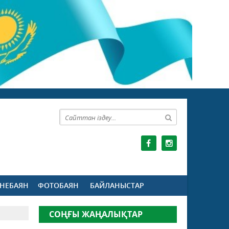
НЕБАЯН
ФОТОБАЯН
БАЙЛАНЫСТАР
СОҢҒЫ ЖАҢАЛЫҚТАР