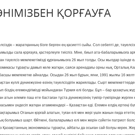
ТӘНІМІЗБЕН ҚОРҒАУҒА
лсіздік – жаратқанның бізге берген ең қасиетті сыйы. Сол себепті де, тәуелсіз
мызды сала қорғауға, қастерлеуге тиіспіз. Міне, биыл ата-бабаларымызға а
ан тәуелсіз мемлекетімізді құрғанымызға 26 жыл толды. Осы жылдар ішінде е
номикасы тұрақты дамып келе жатқан, саяси аренадағы орны нық, Орталық А
басшы мемлекетке айналды. Осыдан 26 жыл бұрын, яғни, 1991 жылғы 16 жел
қстан күллі дүниежүзіне өзінің тәуелсіздігін жариялады. Сырт мемлекеттерде
п біздің егемендігімізді мойындаған Түркия елі болды. Бұл – бар қазақтың жү
н атын әлемге паш ете бастаған тұста дүниежүзінің түкпір-түкпірінде жүрген 
сымен үндесіп жатқан атамекендері – Қазақстан еді. Егемен елдің ертеңі бүгі
рпақтарымыз Отанын қорғай алатын, туған елі мен жері үшін жанын пида ететі
дық болуымыз шарт. Өйткені, балаларымыз елі мен жерін сүйетін патриот болс
сіз Қазақстанның экономикасы тұрақты, айбаты да осыған сай болуы керек. Же