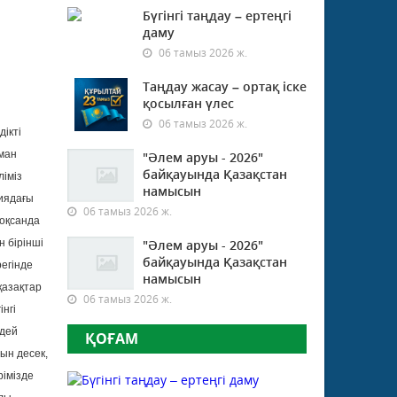
Бүгінгі таңдау – ертеңгі
даму
06 тамыз 2026 ж.
Таңдау жасау – ортақ іске
қосылған үлес
06 тамыз 2026 ж.
дікті
рман
"Әлем аруы - 2026"
байқауында Қазақстан
ліміз
намысын
зиядағы
06 тамыз 2026 ж.
тоқсанда
н бірінші
"Әлем аруы - 2026"
байқауында Қазақстан
регінде
намысын
қазақтар
06 тамыз 2026 ж.
нгі
ндей
ҚОҒАМ
ын десек,
рімізде