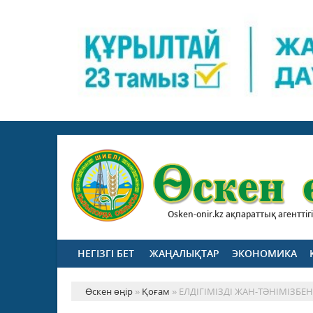
Osken-onir.kz ақпараттық агенттігі
НЕГІЗГІ БЕТ
ЖАҢАЛЫҚТАР
ЭКОНОМИКА
Өскен өңір
»
Қоғам
» ЕЛДІГІМІЗДІ ЖАН-ТӘНІМІЗБЕН