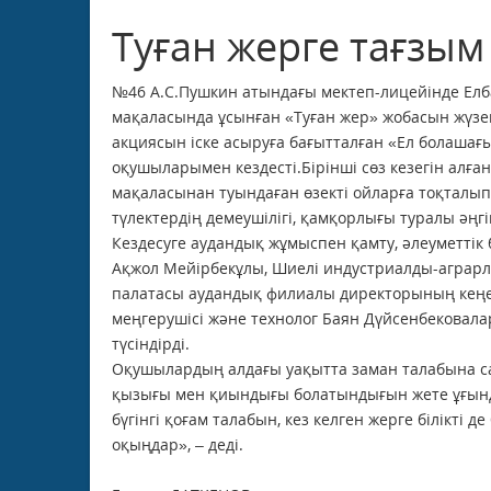
Туған жерге тағзым
№46 А.С.Пушкин атындағы мектеп-лицейінде Ел
мақаласында ұсынған «Туған жер» жобасын жүзег
акциясын іске асыруға бағытталған «Ел болаша
оқушыларымен кездесті.Бірінші сөз кезегін алғ
мақаласынан туындаған өзекті ойларға тоқталып,
түлектердің демеушілігі, қамқорлығы туралы әңгім
Кездесуге аудандық жұмыспен қамту, әлеуметтік 
Ақжол Мейірбекұлы, Шиелі индустриалды-аграрл
палатасы аудандық филиалы директорының кеңес
меңгерушісі және технолог Баян Дүйсенбекова
түсіндірді.
Оқушылардың алдағы уақытта заман талабына са
қызығы мен қиындығы болатындығын жете ұғынды
бүгінгі қоғам талабын, кез келген жерге білікті
оқыңдар», – деді.