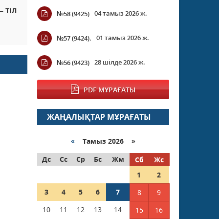
– ТІЛ
04 тамыз 2026 ж.
№58 (9425)
01 тамыз 2026 ж.
№57 (9424).
28 шілде 2026 ж.
№56 (9423)
PDF МҰРАҒАТЫ
ЖАҢАЛЫҚТАР МҰРАҒАТЫ
«
Тамыз 2026 »
Дс
Сс
Ср
Бс
Жм
Сб
Жс
1
2
3
4
5
6
7
8
9
10
11
12
13
14
15
16