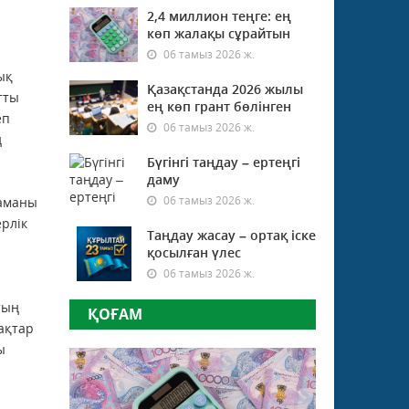
2,4 миллион теңге: ең
көп жалақы сұрайтын
06 тамыз 2026 ж.
ық
Қазақстанда 2026 жылы
тты
ең көп грант бөлінген
еп
06 тамыз 2026 ж.
ң
Бүгінгі таңдау – ертеңгі
даму
06 тамыз 2026 ж.
маманы
рлік
Таңдау жасау – ортақ іске
қосылған үлес
06 тамыз 2026 ж.
тың
ҚОҒАМ
ақтар
ы