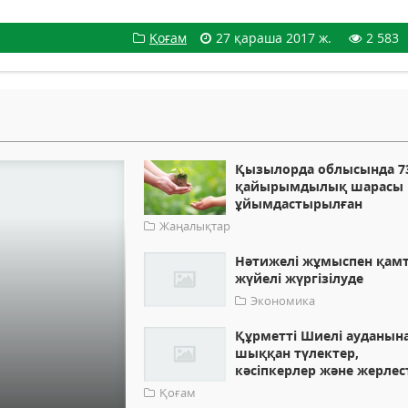
Қоғам
27 қараша 2017 ж.
2 583
Қызылорда облысында 7
қайырымдылық шарасы
ұйымдастырылған
Жаңалықтар
Нәтижелі жұмыспен қам
жүйелі жүргізілуде
Экономика
Құрметті Шиелі ауданын
шыққан түлектер,
кәсіпкерлер және жерлес
Қоғам