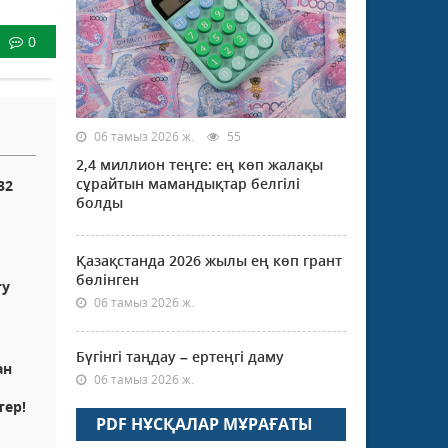
0
06 тамыз 2026 ж.
55
2,4 миллион теңге: ең көп жалақы
сұрайтын мамандықтар белгілі
32
болды
Қазақстанда 2026 жылы ең көп грант
бөлінген
ту
06 тамыз 2026 ж.
Бүгінгі таңдау – ертеңгі даму
ан
06 тамыз 2026 ж.
тер!
PDF НҰСҚАЛАР МҰРАҒАТЫ