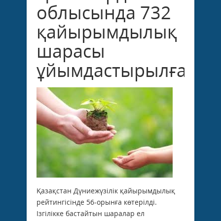
облысында 732
қайырымдылық
шарасы
ұйымдастырылған
Қазақстан Дүниежүзілік қайырымдылық
рейтингісінде 56-орынға көтерілді.
Ізгілікке бастайтын шаралар ел