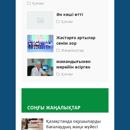
Қоғам
Ән кеші өттi
Қоғам
Жастарға артылар
сенім зор
Жаңалықтар
мамандығымен
мерейін өсірген
Қоғам
Пікір қалдыру
СОҢҒЫ ЖАҢАЛЫҚТАР
Қазақстанда оқушыларды
бағалаудың жаңа жүйесі