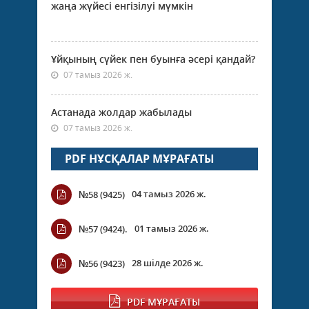
жаңа жүйесі енгізілуі мүмкін
Ұйқының сүйек пен буынға әсері қандай?
07 тамыз 2026 ж.
Астанада жолдар жабылады
07 тамыз 2026 ж.
PDF НҰСҚАЛАР МҰРАҒАТЫ
04 тамыз 2026 ж.
№58 (9425)
01 тамыз 2026 ж.
№57 (9424).
28 шілде 2026 ж.
№56 (9423)
PDF МҰРАҒАТЫ