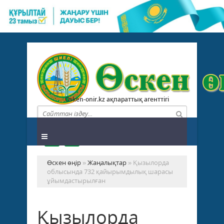
Osken-onir.kz ақпараттық агенттігі
Өскен өңір
»
Жаңалықтар
» Қызылорда
облысында 732 қайырымдылық шарасы
ұйымдастырылған
Қызылорда