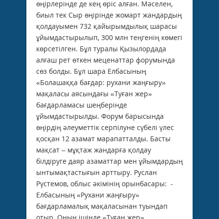
өңірлерінде де кең өріс алған. Мәселен,
биыл тек Сыр өңірінде жомарт жандардың
қолдауымен 732 қайырымдылық шарасы
ұйымдастырылып, 300 млн теңгенің көмегі
көрсетілген. Бұл туралы Қызылордада
алғаш рет өткен меценаттар форумында
сөз болды. Бұл шара Елбасының
«Болашаққа бағдар: рухани жаңғыру»
мақаласы аясындағы «Туған жер»
бағдарламасы шеңберінде
ұйымдастырылды. Форум барысында
өңірдің әлеуметтік серпілуне сүбелі үлес
қосқан 12 азамат марапатталды. Басты
мақсат – мұқтаж жандарға қолдау
білдіруге даяр азаматтар мен ұйымдардың
ынтымақтастығын арттыру. Руслан
Рүстемов, облыс әкімінің орынбасары: -
Елбасының «Рухани жаңғыру»
бағдарламалық мақаласынан туындап
отыр. Оның ішінде «Туған жер»