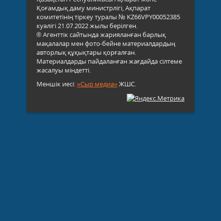
Қоғамдық даму министрлігі, Ақпарат
комитетінің тіркеу туралы № KZ66VPY00052385
куәлігі 21.07.2022 жылы берілген.
® Агенттік сайтында жарияланған барлық
мақалалар мен фото-бейне материалдардың
авторлық құқықтары қорғалған.
Материалдарды пайдаланған жағдайда сілтеме
жасалуы міндетті.
Меншік иесі:
«Сыр медиа»
ЖШС.