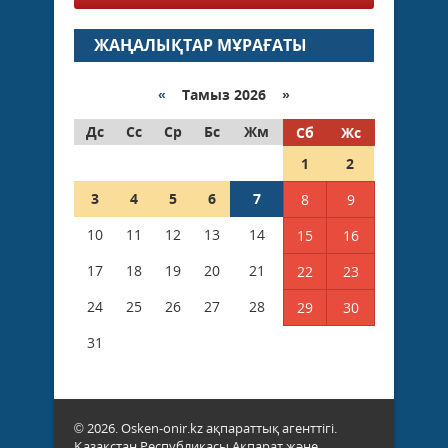
ЖАҢАЛЫҚТАР МҰРАҒАТЫ
«
Тамыз 2026 »
Дс
Сс
Ср
Бс
Жм
Сб
Жс
1
2
3
4
5
6
7
8
9
10
11
12
13
14
15
16
17
18
19
20
21
22
23
24
25
26
27
28
29
30
31
© 2026. Osken-onir.kz ақпараттық агенттігі.
Қазақстан Республикасы Ақпарат және