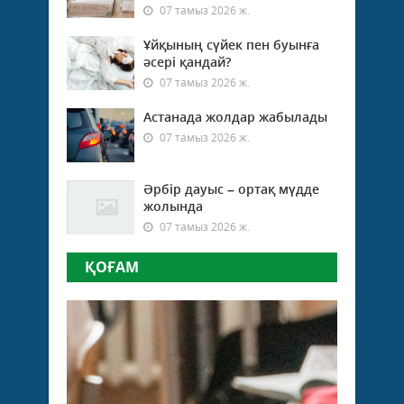
07 тамыз 2026 ж.
Ұйқының сүйек пен буынға
әсері қандай?
07 тамыз 2026 ж.
Астанада жолдар жабылады
07 тамыз 2026 ж.
Әрбір дауыс – ортақ мүдде
жолында
07 тамыз 2026 ж.
ҚОҒАМ