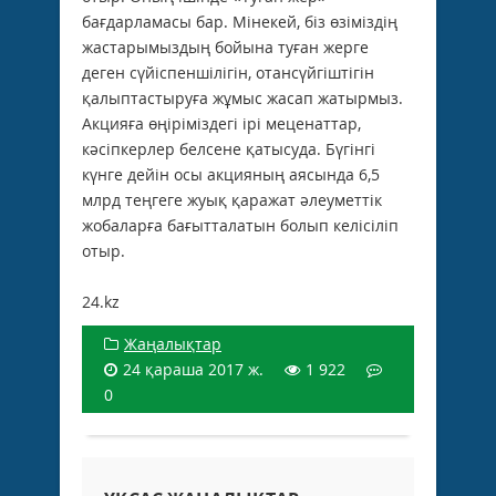
бағдарламасы бар. Мінекей, біз өзіміздің
жастарымыздың бойына туған жерге
деген сүйіспеншілігін, отансүйгіштігін
қалыптастыруға жұмыс жасап жатырмыз.
Акцияға өңіріміздегі ірі меценаттар,
кәсіпкерлер белсене қатысуда. Бүгінгі
күнге дейін осы акцияның аясында 6,5
млрд теңгеге жуық қаражат әлеуметтік
жобаларға бағытталатын болып келісіліп
отыр.
24.kz
Жаңалықтар
24 қараша 2017 ж.
1 922
0