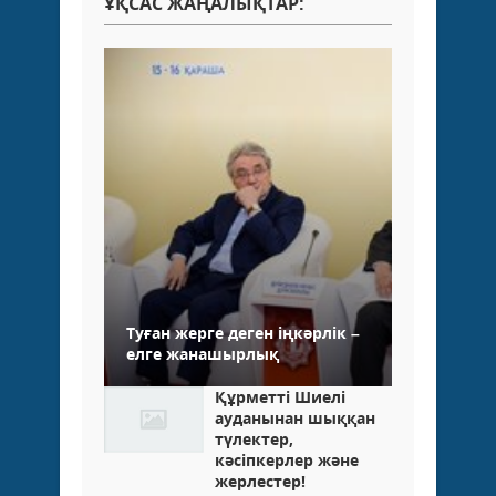
ҰҚСАС ЖАҢАЛЫҚТАР:
Туған жерге деген іңкәрлік –
елге жанашырлық
Құрметті Шиелі
ауданынан шыққан
түлектер,
кәсіпкерлер және
жерлестер!