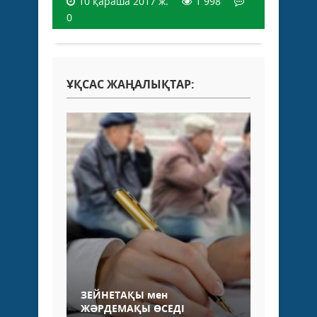
10 қараша 2017 ж.
1 998
0
ҰҚСАС ЖАҢАЛЫҚТАР:
ЗЕЙНЕТАҚЫ мен
ЖӘРДЕМАҚЫ ӨСЕДІ