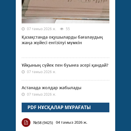
07 тамыз 2026 ж.
55
Қазақстанда оқушыларды бағалаудың
жаңа жүйесі енгізілуі мүмкін
Ұйқының сүйек пен буынға әсері қандай?
07 тамыз 2026 ж.
Астанада жолдар жабылады
07 тамыз 2026 ж.
PDF НҰСҚАЛАР МҰРАҒАТЫ
04 тамыз 2026 ж.
№58 (9425)