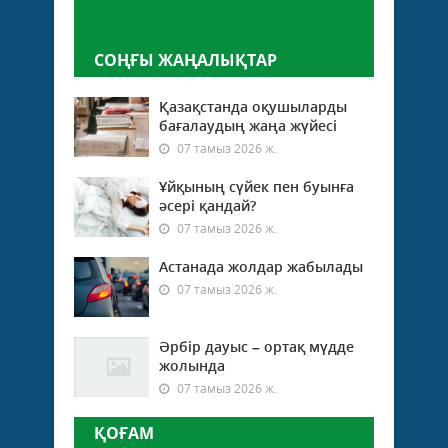
Пікір қалдыру
СОҢҒЫ ЖАҢАЛЫҚТАР
Қазақстанда оқушыларды
бағалаудың жаңа жүйесі
07 тамыз 2026 ж.
Ұйқының сүйек пен буынға
әсері қандай?
07 тамыз 2026 ж.
Астанада жолдар жабылады
07 тамыз 2026 ж.
Әрбір дауыс – ортақ мүдде
жолында
07 тамыз 2026 ж.
ҚОҒАМ