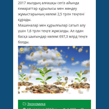
2017 жылдың алғашқы сегіз айында
ғимараттар құрылысы мен жөндеу
жұмыстарының көлемі 2,5 трлн теңгені
құрады.
Машиналар мен құрылғылар сатып алу
үшін 1,6 трлн теңге жұмсалды. Ал одан
басқа шығындар көлемі 697,3 млрд теңге
болды.
Экономика