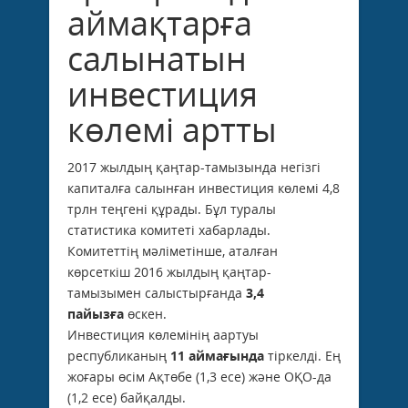
аймақтарға
салынатын
инвестиция
көлемі артты
2017 жылдың қаңтар-тамызында негізгі
капиталға салынған инвестиция көлемі 4,8
трлн теңгені құрады. Бұл туралы
статистика комитеті хабарлады.
Комитеттің мәліметінше, аталған
көрсеткіш 2016 жылдың қаңтар-
тамызымен салыстырғанда
3,4
пайызға
өскен.
Инвестиция көлемінің аартуы
республиканың
11 аймағында
тіркелді. Ең
жоғары өсім Ақтөбе (1,3 есе) және ОҚО-да
(1,2 есе) байқалды.