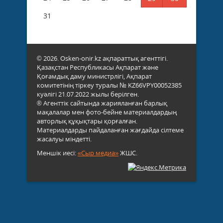
31
© 2026. Osken-onir.kz ақпараттық агенттігі.
Қазақстан Республикасы Ақпарат және
Қоғамдық даму министрлігі, Ақпарат
комитетінің тіркеу туралы № KZ66VPY00052385
куәлігі 21.07.2022 жылы берілген.
® Агенттік сайтында жарияланған барлық
мақалалар мен фото-бейне материалдардың
авторлық құқықтары қорғалған.
Материалдарды пайдаланған жағдайда сілтеме
жасалуы міндетті.
Меншік иесі:
«Сыр медиа»
ЖШС.