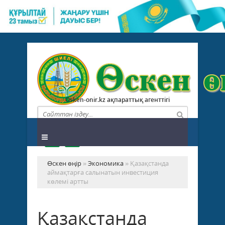
Osken-onir.kz ақпараттық агенттігі
Өскен өңір
»
Экономика
» Қазақстанда
аймақтарға салынатын инвестиция
көлемі артты
Қазақстанда