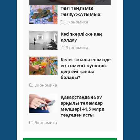
ТӨЛ ТЕҢГЕМІЗ
ТӨЛҚҰЖАТЫМЫЗ
Экономика
Кәсіпкерлікке кең
қолдау
Экономика
Келесі жылы елімізде
ең төменгі күнкөріс
деңгейі қанша
болады?
Экономика
Қазақстанда eGov
арқылы төлемдер
мөлшері 41,5 млрд
теңгеден асты
Экономика