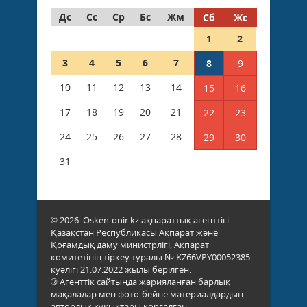
Дс
Сс
Ср
Бс
Жм
Сб
Жс
1
2
3
4
5
6
7
8
9
10
11
12
13
14
15
16
17
18
19
20
21
22
23
24
25
26
27
28
29
30
31
© 2026. Osken-onir.kz ақпараттық агенттігі.
Қазақстан Республикасы Ақпарат және
Қоғамдық даму министрлігі, Ақпарат
комитетінің тіркеу туралы № KZ66VPY00052385
куәлігі 21.07.2022 жылы берілген.
® Агенттік сайтында жарияланған барлық
мақалалар мен фото-бейне материалдардың
авторлық құқықтары қорғалған.