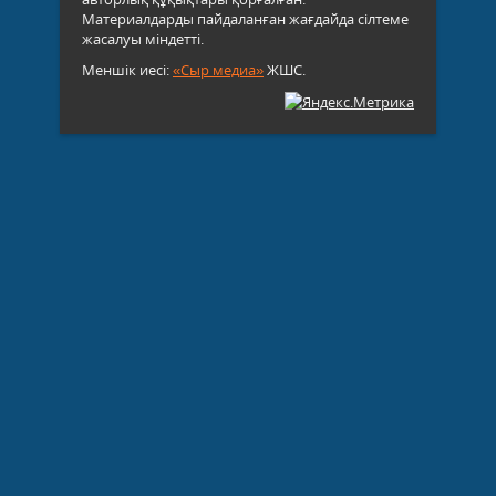
Материалдарды пайдаланған жағдайда сілтеме
жасалуы міндетті.
Меншік иесі:
«Сыр медиа»
ЖШС.