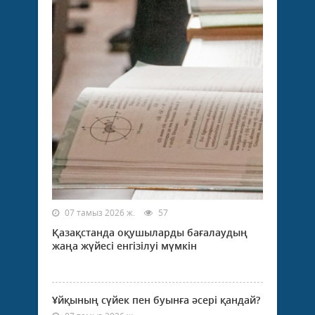
07 тамыз 2026 ж.
57
Қазақстанда оқушыларды бағалаудың
жаңа жүйесі енгізілуі мүмкін
Ұйқының сүйек пен буынға әсері қандай?