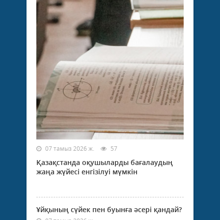
07 тамыз 2026 ж.
57
Қазақстанда оқушыларды бағалаудың
жаңа жүйесі енгізілуі мүмкін
Ұйқының сүйек пен буынға әсері қандай?