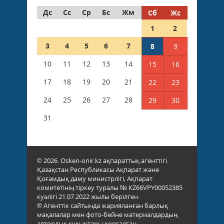
Дс
Сс
Ср
Бс
Жм
Сб
Жс
1
2
3
4
5
6
7
8
9
10
11
12
13
14
15
16
17
18
19
20
21
22
23
24
25
26
27
28
29
30
31
© 2026. Osken-onir.kz ақпараттық агенттігі.
Қазақстан Республикасы Ақпарат және
Қоғамдық даму министрлігі, Ақпарат
комитетінің тіркеу туралы № KZ66VPY00052385
куәлігі 21.07.2022 жылы берілген.
® Агенттік сайтында жарияланған барлық
мақалалар мен фото-бейне материалдардың
авторлық құқықтары қорғалған.