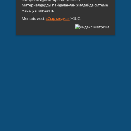
Материалдарды пайдаланған жағдайда сілтеме
жасалуы міндетті.
Меншік иесі:
«Сыр медиа»
ЖШС.