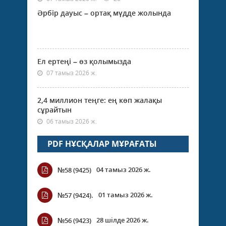
сүрі
өтіп,.
Әрбір дауыс – ортақ мүдде жолында
Ел ертеңі – өз қолымызда
07 тамыз 2026 ж.
2,4 миллион теңге: ең көп жалақы
сұрайтын
06 тамыз 2026 ж.
PDF НҰСҚАЛАР МҰРАҒАТЫ
04 тамыз 2026 ж.
№58 (9425)
01 тамыз 2026 ж.
№57 (9424).
28 шілде 2026 ж.
№56 (9423)