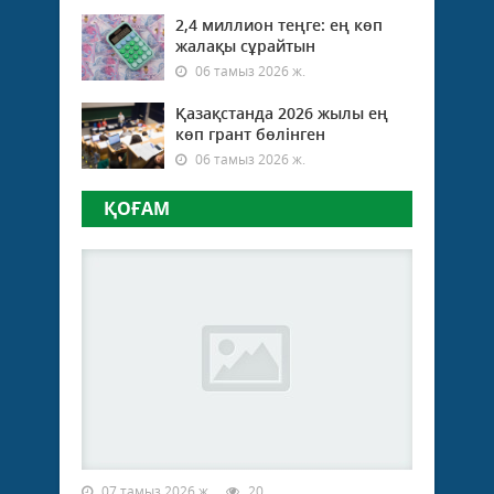
мер
2,4 миллион теңге: ең көп
құтт
жалақы сұрайтын
Тәуел
кепіл
06 тамыз 2026 ж.
реті
бірлі
Қазақстанда 2026 жылы ең
беке
көп грант бөлінген
эко
06 тамыз 2026 ж.
нығай
ҚОҒАМ
Қым
отан
Бар
Қаза
Респ
Конс
күні
құтт
Елім
Ата
заң
уақы
сын
07 тамыз 2026 ж.
20