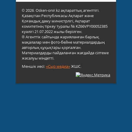
© 2026. Osken-onir.kz ақпараттық агенттігі.
Қазақстан Республикасы Ақпарат және
Қоғамдық даму министрлігі, Ақпарат
комитетінің тіркеу туралы № KZ66VPY00052385
куәлігі 21.07.2022 жылы берілген.
® Агенттік сайтында жарияланған барлық
мақалалар мен фото-бейне материалдардың
авторлық құқықтары қорғалған.
Материалдарды пайдаланған жағдайда сілтеме
жасалуы міндетті.
Меншік иесі:
«Сыр медиа»
ЖШС.