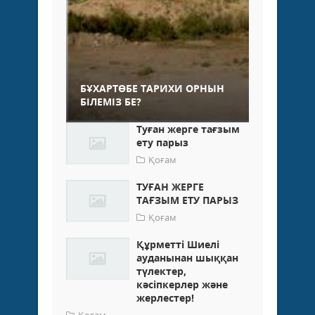
БҰХАРТӨБЕ ТАРИХИ ОРНЫН
БІЛЕМІЗ БЕ?
Туған жерге тағзым
ету парыз
Қоғам
ТУҒАН ЖЕРГЕ
ТАҒЗЫМ ЕТУ ПАРЫЗ
Қоғам
Құрметті Шиелі
ауданынан шыққан
түлектер,
кәсіпкерлер және
жерлестер!
Қоғам