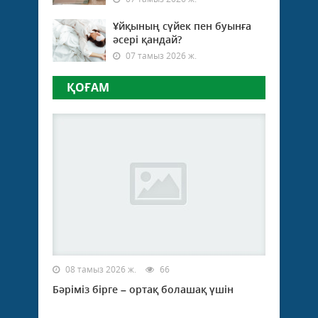
Ұйқының сүйек пен буынға
әсері қандай?
07 тамыз 2026 ж.
ҚОҒАМ
08 тамыз 2026 ж.
66
Бәріміз бірге – ортақ болашақ үшін