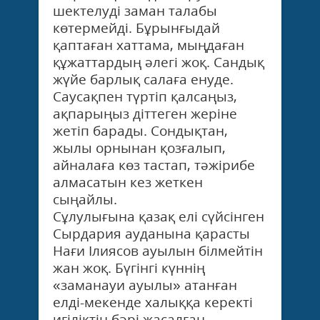
шектелуді заман талабы
көтермейді. Бұрынғыдай
қаптаған хаттама, мыңдаған
құжаттардың әлегі жоқ. Сандық
жүйе барлық салаға енуде.
Саусақпен түртіп қалсаңыз,
ақпарыңыз діттеген жеріне
жетіп барады. Сондықтан,
жылы орнынан қозғалып,
айналаға көз тастап, тәжірибе
алмасатын кез жеткен
сыңайлы.
Сұлулығына қазақ елі сүйсінген
Сырдария ауданына қарасты
Нағи Ілиясов ауылын білмейтін
жан жоқ. Бүгінгі күннің
«заманауи ауылы» атанған
елді-мекенде халыққа керекті
игіліктің бәрі жасалған.