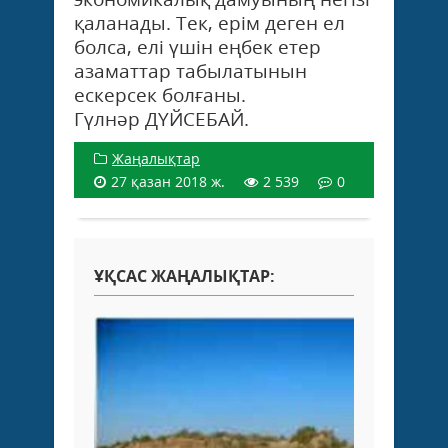
қаланады. Тек, ерім деген ел
болса, елі үшін еңбек етер
азаматтар табылатынын
ескерсек болғаны.
Гүлнәр ДҮЙСЕБАЙ.
Жаңалықтар
27 қазан 2018 ж.
2 539
0
ҰҚСАС ЖАҢАЛЫҚТАР: