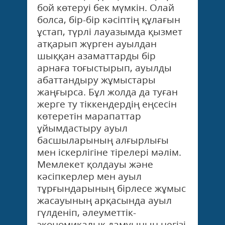
бой көтеруі бек мүмкін. Олай
болса, бір-бір кәсіптің құлағын
ұстап, түрлі лауазымда қызмет
атқарып жүрген ауылдан
шыққан азаматтарды бір
арнаға тоғыстырып, ауылды
абаттандыру жұмыстары
жаңғырса. Бұл жолда да туған
жерге ту тіккендердің еңсесін
көтеретін марапаттар
ұйымдастыру ауыл
басшыларының алғырлығы
мен іскерлігіне тірелері мәлім.
Мемлекет қолдауы және
кәсіпкерлер мен ауыл
тұрғындарының бірлесе жұмыс
жасауының арқасында ауыл
гүлденіп, әлеуметтік-
экономикалық дамуының негізі