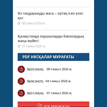
Өз таңдауыңды жаса – ортақ іске үлес
қос
08 тамыз 2026 ж.
Қазақстанда оқушыларды бағалаудың
жаңа жүйесі
07 тамыз 2026 ж.
PDF НҰСҚАЛАР МҰРАҒАТЫ
08 тамыз 2026 ж.
№59 (9426).
04 тамыз 2026 ж.
№58 (9425)
01 тамыз 2026 ж.
№57 (9424).
PDF МҰРАҒАТЫ