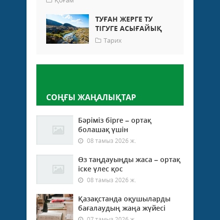
ТУҒАН ЖЕРГЕ ТУ
ТІГУГЕ АСЫҒАЙЫҚ
Тарих
Пікір қалдыру
СОҢҒЫ ЖАҢАЛЫҚТАР
Бәріміз бірге – ортақ
болашақ үшін
08 тамыз 2026 ж.
Өз таңдауыңды жаса – ортақ
іске үлес қос
08 тамыз 2026 ж.
Қазақстанда оқушыларды
бағалаудың жаңа жүйесі
07 тамыз 2026 ж.