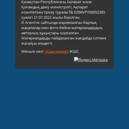
Қазақстан Республикасы Ақпарат және
Қоғамдық даму министрлігі, Ақпарат
комитетінің тіркеу туралы № KZ66VPY00052385
куәлігі 21.07.2022 жылы берілген.
® Агенттік сайтында жарияланған барлық
мақалалар мен фото-бейне материалдардың
авторлық құқықтары қорғалған.
Материалдарды пайдаланған жағдайда сілтеме
жасалуы міндетті.
Меншік иесі:
«Сыр медиа»
ЖШС.