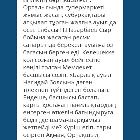
Орталығында супермаркеті
жұмыс жасап, субұрқақтары
атқылап тұрған жалғыз ауыл да
осы. Елбасы Н.Назарбаев Сыр
бойына жасаған ресми
сапарында берекелі ауылға өз
бағасын берген еді. Келешекке
қол созған ауыл бейнесіне
көңілі толған Мемлекет
басшысы сөзін: «Барлық ауыл
Нағидай болсын» деген
тілекпен түйіндеген болатын.
Ендеше, басшысы бастап,
қарты қостаған нағилықтардың
еңсерген өткелін бағындыруға
біздің де шама-шарқымыз
жетпейді ме? Күріш егіп, тары
өсірген Ақмая, Ортақшыл,