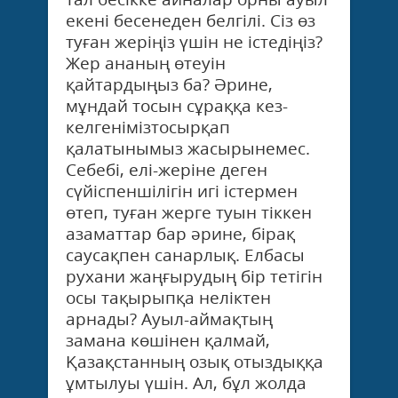
екені бесенеден белгілі. Сіз өз
туған жеріңіз үшін не істедіңіз?
Жер ананың өтеуін
қайтардыңыз ба? Әрине,
мұндай тосын сұраққа кез-
келгенімізтосырқап
қалатынымыз жасырынемес.
Себебі, елі-жеріне деген
сүйіспеншілігін игі істермен
өтеп, туған жерге туын тіккен
азаматтар бар әрине, бірақ
саусақпен санарлық. Елбасы
рухани жаңғырудың бір тетігін
осы тақырыпқа неліктен
арнады? Ауыл-аймақтың
замана көшінен қалмай,
Қазақстанның озық отыздыққа
ұмтылуы үшін. Ал, бұл жолда