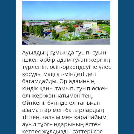
Ауылдың құмында туып, суын
ішкен әр­бір адам туған жер­і­нің
түрленіп, өсіп-өр­кен­деуіне үлес
қо­су­­ды мақсат-міндеті деп
бағамдайды. Әр адам­­ның­
кіндік қаны там­ып, туып өскен
елі жер­ жәннатымен тең.
Өйткені, бүгінде ел та­ны­­ған
азаматтар мен батырлардың
тіптен, ғалым мен қарапайым
ауыл тұрғындарының естен
кетпес жұлдызды сәт­тері сол