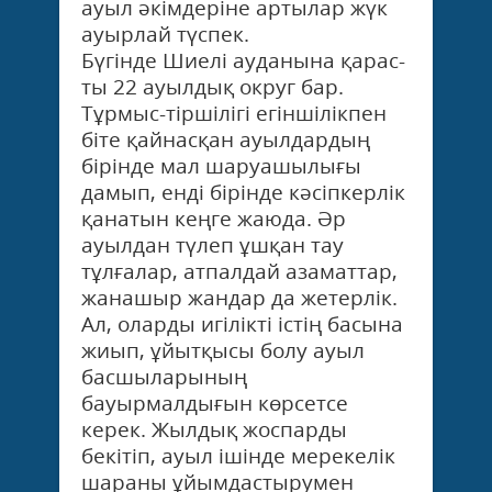
ауыл әкімдеріне артылар жүк
ауырлай түспек.
Бүгінде Шиелі ауданына қарас­
ты 22 ауылдық округ бар.
Тұрмыс-тіршілігі егіншілікпен
біте қайнасқан ауылдардың
бірінде мал шаруашылығы
дамып, енді бірінде кәсіпкерлік
қанатын кеңге жаюда. Әр
ауылдан түлеп ұшқан тау
тұлғалар, атпалдай азаматтар,
жанашыр жандар да жетерлік.
Ал, оларды игілікті істің басына
жиып, ұйытқысы болу ауыл
басшыларының
бауырмалдығын көрсетсе
керек. Жылдық жоспарды
бекітіп, ауыл ішінде мерекелік
шараны ұйымдастырумен