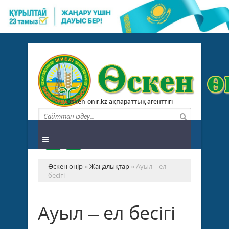
Osken-onir.kz ақпараттық агенттігі
Өскен өңір
»
Жаңалықтар
» Ауыл – ел
бесігі
Ауыл – ел бесігі