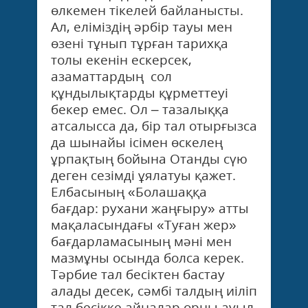
өлкемен тіке­лей байланысты.
Ал, еліміздің әрбір тауы мен
өзені тұнып тұрған тарих­қа
толы екенін ескерсек,
азаматтардың сол
құндылықтарды құрметтеуі
бекер емес. Ол – тазалыққа
атсалысса да, бір тал отырғызса
да шынайы ісімен өскелең
ұрпақтың бойына Отанды сүю
деген сезімді ұялатуы қажет.
Елбасының «Болашаққа
бағдар: рухани жаңғыру» атты
мақала­­сындағы «Туған жер»
бағдарламасының мәні мен
мазмұны осында болса керек.
Тәрбие тал бесіктен бастау
алады десек, сәмбі талдың иіліп
тал бесікке айналар орны ауыл