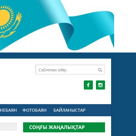
НЕБАЯН
ФОТОБАЯН
БАЙЛАНЫСТАР
СОҢҒЫ ЖАҢАЛЫҚТАР