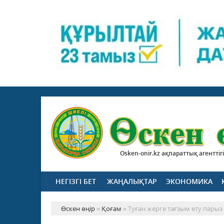
Osken-onir.kz ақпараттық агенттігі
НЕГІЗГІ БЕТ
ЖАҢАЛЫҚТАР
ЭКОНОМИКА
Өскен өңір
»
Қоғам
» Туған жерге тағзым ету парыз