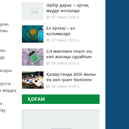
Әрбір дауыс – ортақ
мүдде жолында
07 тамыз 2026 ж.
уған
Ел ертеңі – өз
лім»
қолымызда
07 тамыз 2026 ж.
лін
2,4 миллион теңге: ең
көп жалақы сұрайтын
нда
06 тамыз 2026 ж.
басары
Қазақстанда 2026 жылы
ең көп грант бөлінген
рттік
06 тамыз 2026 ж.
н жердің
ҚОҒАМ
ан
тау