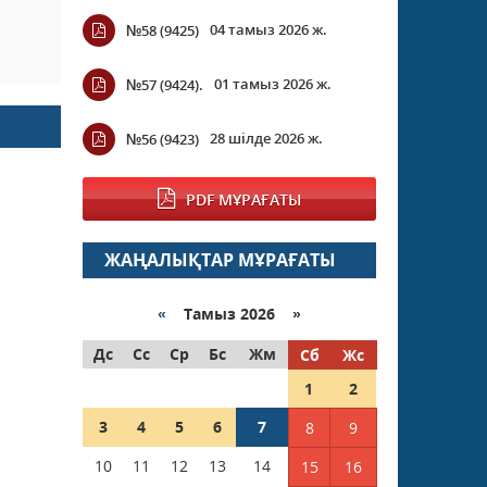
04 тамыз 2026 ж.
№58 (9425)
01 тамыз 2026 ж.
№57 (9424).
28 шілде 2026 ж.
№56 (9423)
PDF МҰРАҒАТЫ
ЖАҢАЛЫҚТАР МҰРАҒАТЫ
«
Тамыз 2026 »
Дс
Сс
Ср
Бс
Жм
Сб
Жс
1
2
3
4
5
6
7
8
9
10
11
12
13
14
15
16