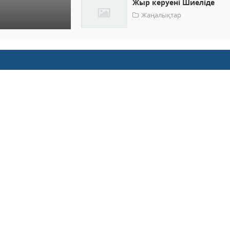
Жыр керуені Шиеліде
Жаңалықтар