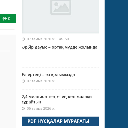
0
07 тамыз 2026 ж.
59
Әрбір дауыс – ортақ мүдде жолында
Ел ертеңі – өз қолымызда
07 тамыз 2026 ж.
2,4 миллион теңге: ең көп жалақы
сұрайтын
У
06 тамыз 2026 ж.
PDF НҰСҚАЛАР МҰРАҒАТЫ