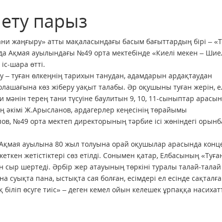
 ету парыз
ани жаңғыру» атты мақаласындағы басым бағыттардың бірі – «Т
а Ақмая ауылындағы №49 орта мектебінде «Киелі мекен – Шие
іс-шара өтті.
– туған өлкеңнің тарихын танудан, адамдарын ардақтаудан
болашағына көз жіберу уақыт талабы. Әр оқушыны туған жерін, е
ни мәнін терең тани түсуіне баулитын 9, 10, 11-сыныптар арасы
ң әкімі Ж.Арысланов, ардагерлер кеңесінің төрайымы
ов, №49 орта мектеп директорының тәрбие ісі жөніндегі орын
Ақмая ауылына 80 жыл толуына орай оқушылар арасында конце
ткен жетістіктері сөз етілді. Сонымен қатар, Елбасының «Туға
н сыр шертеді. Әрбір жер атауының төркіні туралы талай-талай
а суықта пана, ыстықта сая болған, есімдері ел есінде сақталғ
 біліп өсуге тиіс» – деген кемел ойын келешек ұрпаққа насихат