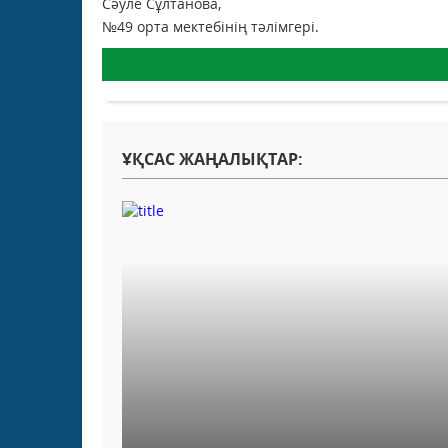
Сәуле Сұлтанова,
№49 орта мектебінің тәлімгері.
ҰҚСАС ЖАҢАЛЫҚТАР: