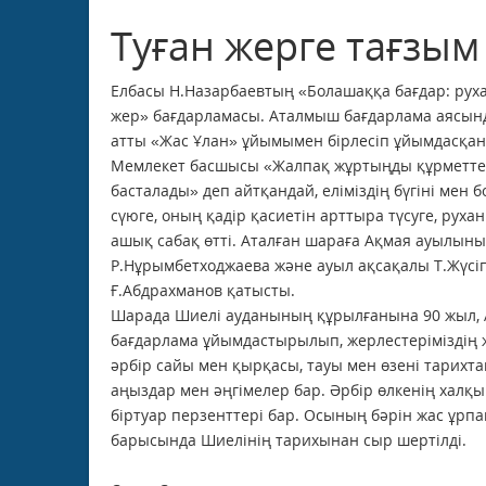
Туған жерге тағзым
Елбасы Н.Назарбаевтың «Болашаққа бағдар: рух
жер» бағдарламасы. Аталмыш бағдарлама аясынд
атты «Жас Ұлан» ұйымымен бірлесіп ұйымдасқан 
Мемлекет басшысы «Жалпақ жұртыңды құрметтеу 
басталады» деп айтқандай, еліміздің бүгіні мен 
сүюге, оның қадір қасиетін арттыра түсуге, руха
ашық сабақ өтті. Аталған шараға Ақмая ауылыны
Р.Нұрымбетходжаева және ауыл ақсақалы Т.Жүсіп
Ғ.Абдрахманов қатысты.
Шарада Шиелі ауданының құрылғанына 90 жыл, 
бағдарлама ұйымдастырылып, жерлестеріміздің же
әрбір сайы мен қырқасы, тауы мен өзені тарихта
аңыздар мен әңгімелер бар. Әрбір өлкенің халқын
біртуар перзенттері бар. Осының бәрін жас ұрпақ
барысында Шиелінің тарихынан сыр шертілді.