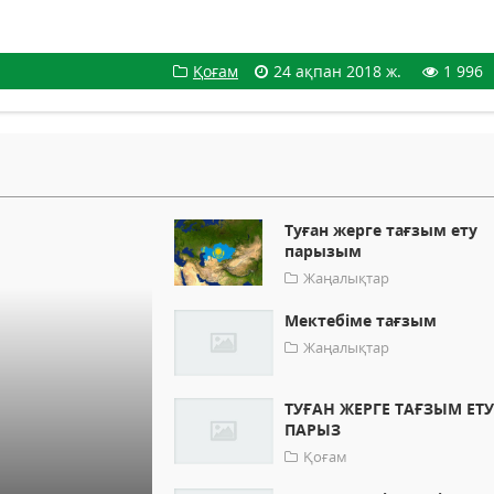
Қоғам
24 ақпан 2018 ж.
1 996
Туған жерге тағзым ету
парызым
Жаңалықтар
Мектебіме тағзым
Жаңалықтар
ТУҒАН ЖЕРГЕ ТАҒЗЫМ ЕТ
ПАРЫЗ
Қоғам