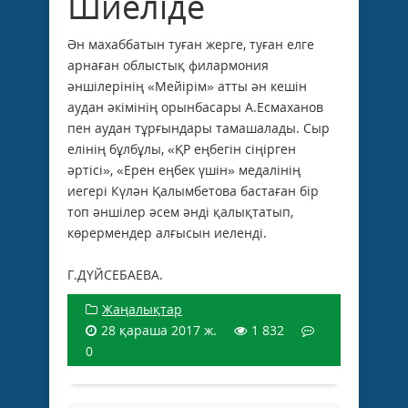
Шиеліде
Ән махаббатын туған жерге, туған елге
арнаған облыстық филармония
әншілерінің «Мейірім» атты ән кешін
аудан әкімінің орынбасары А.Есмаханов
пен аудан тұрғындары тамашалады. Сыр
елінің бұлбұлы, «ҚР еңбегін сіңірген
әртісі», «Ерен еңбек үшін» медалінің
иегері Күлән Қалымбетова бастаған бір
топ әншілер әсем әнді қалықтатып,
көрермендер алғысын иеленді.
Г.ДҮЙСЕБАЕВА.
Жаңалықтар
28 қараша 2017 ж.
1 832
0