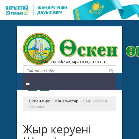
Osken-onir.kz ақпараттық агенттігі
Өскен өңір
»
Жаңалықтар
» Жыр керуені
Шиеліде
Жыр керуені