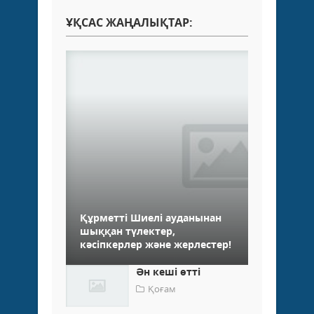
ҰҚСАС ЖАҢАЛЫҚТАР:
Құрметті Шиелі ауданынан
шыққан түлектер,
кәсіпкерлер және жерлестер!
Ән кеші өттi
Қоғам