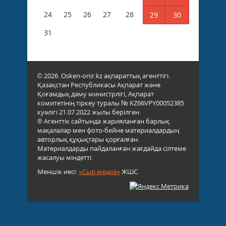
24
25
26
27
28
29
30
31
© 2026. Osken-onir.kz ақпараттық агенттігі.
Қазақстан Республикасы Ақпарат және
Қоғамдық даму министрлігі, Ақпарат
комитетінің тіркеу туралы № KZ66VPY00052385
куәлігі 21.07.2022 жылы берілген.
® Агенттік сайтында жарияланған барлық
мақалалар мен фото-бейне материалдардың
авторлық құқықтары қорғалған.
Материалдарды пайдаланған жағдайда сілтеме
жасалуы міндетті.
Меншік иесі:
«Сыр медиа»
ЖШС.