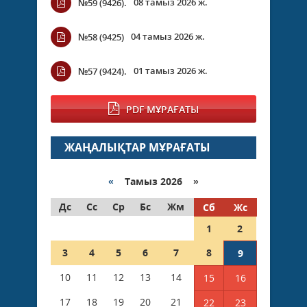
08 тамыз 2026 ж.
№59 (9426).
04 тамыз 2026 ж.
№58 (9425)
01 тамыз 2026 ж.
№57 (9424).
PDF МҰРАҒАТЫ
ЖАҢАЛЫҚТАР МҰРАҒАТЫ
«
Тамыз 2026 »
Дс
Сс
Ср
Бс
Жм
Сб
Жс
1
2
3
4
5
6
7
8
9
10
11
12
13
14
15
16
17
18
19
20
21
22
23