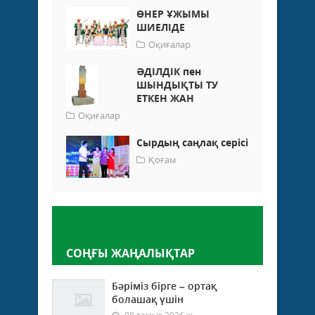
ӨНЕР ҰЖЫМЫ
ШИЕЛІДЕ
Оқиғалар
ӘДІЛДІК пен
ШЫНДЫҚТЫ ТУ
ЕТКЕН ЖАН
Оқиғалар
Сырдың саңлақ серісі
Қоғам
Пікір қалдыру
СОҢҒЫ ЖАҢАЛЫҚТАР
Бәріміз бірге – ортақ
болашақ үшін