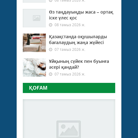
08 тамыз 2026 ж.
Өз таңдауыңды жаса – ортақ
іске үлес қос
08 тамыз 2026 ж.
Қазақстанда оқушыларды
бағалаудың жаңа жүйесі
07 тамыз 2026 ж.
Ұйқының сүйек пен буынға
әсері қандай?
07 тамыз 2026 ж.
ҚОҒАМ