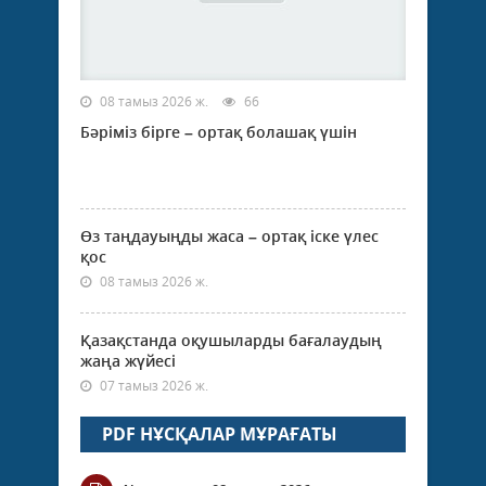
08 тамыз 2026 ж.
66
Бәріміз бірге – ортақ болашақ үшін
Өз таңдауыңды жаса – ортақ іске үлес
қос
08 тамыз 2026 ж.
Қазақстанда оқушыларды бағалаудың
жаңа жүйесі
07 тамыз 2026 ж.
PDF НҰСҚАЛАР МҰРАҒАТЫ