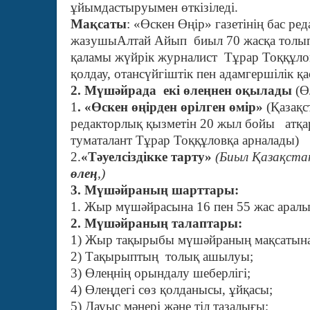
ұйымдастыруымен өткізіледі.
Мақсаты
: «Өскен Өңір» газетінің бас ре
жазушыАлтай Айып биыл 70 жасқа толып 
қаламы жүйрік журналист Тұрар Тоққұл
қолдау, отансүйгіштік пен адамгершілік қа
2. Мүшәйрада екі өлеңнен оқылады
(Ө
1
. «Өскен өңірден өрілген өмір»
(Қазақс
редакторлық қызметін 20 жыл бойы атқа
туматалант Тұрар Тоққұловқа арналады)
2.
«Тәуелсіздікке тарту»
(Биыл Қазақстан
өлең
,)
3. Мүшәйраның шарттары:
1. Жыр мүшәйрасына 16 пен 55 жас арал
2. Мүшәйраның талаптары:
1) Жыр тақырыбы мүшәйраның мақсатына с
2) Тақырыптың толық ашылуы;
3) Өлеңнің орындалу шеберлігі;
4) Өлеңдегі сөз қолданысы, ұйқасы;
5) Дауыс мәнері және тіл тазалығы;