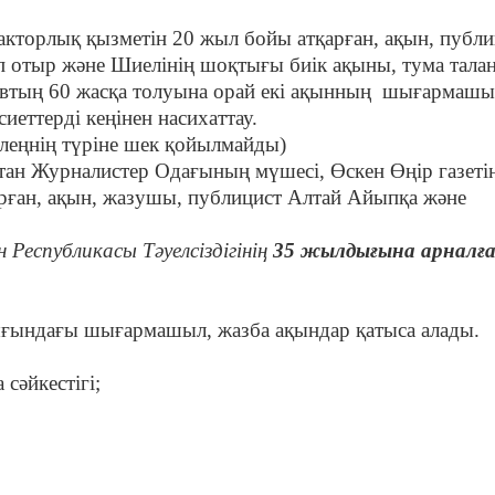
дакторлық қызметін 20 жыл бойы атқарған, ақын, публи
отыр және Шиелінің шоқтығы биік ақыны, тума тала
овтың 60 жасқа толуына орай екі ақынның шығармаш
сиеттерді кеңінен насихаттау.
леңнің түріне шек қойылмайды)
тан Журналистер Одағының мүшесі, Өскен Өңір газетін
рған, ақын, жазушы, публицист Алтай Айыпқа және
 Республикасы Тәуелсіздігінің
35 жылдығына арналғ
ығындағы шығармашыл, жазба ақындар қатыса алады.
әйкестігі;