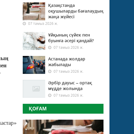
Қазақстанда
оқушыларды бағалаудың
жаңа жүйесі
07 тамыз 2026 ж.
Ұйқының сүйек пен
буынға әсері қандай?
07 тамыз 2026 ж.
ның
Астанада жолдар
жабылады
пен
07 тамыз 2026 ж.
р
лған
Әрбір дауыс – ортақ
мүдде жолында
07 тамыз 2026 ж.
ҚОҒАМ
астар»