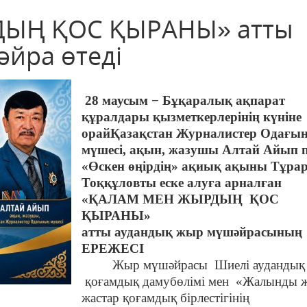
ЫҢ ҚОС ҚЫРАНЫ» атты
йра өтеді
28 маусым − Бұқаралық ақпарат
құралдары қызметкерлерінің күніне
орайҚазақстан Журналистер Одағы
мүшесі, ақын, жазушы Алтай Айып 
«Өскен өңірдің» ақиық ақыны Тұра
Тоққұловты еске алуға арна
«ҚАЛАМ МЕН ЖЫРДЫҢ ҚОС
ҚЫРАНЫ»
атты аудандық жыр мүшәйрасының
ЕРЕЖЕСІ
Жыр мүшәйрасы Шиелі аудандық
қоғамдық дамубөлімі мен «Жалынды ж
жастар қоғамдық бірлестігінің