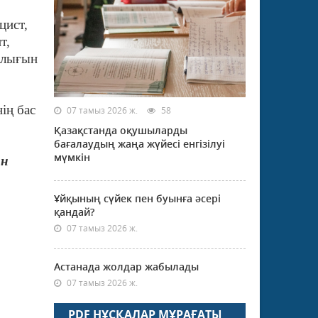
цист,
нт,
ылығын
ің бас
07 тамыз 2026 ж.
58
Қазақстанда оқушыларды
бағалаудың жаңа жүйесі енгізілуі
мүмкін
ан
Ұйқының сүйек пен буынға әсері
қандай?
07 тамыз 2026 ж.
Астанада жолдар жабылады
07 тамыз 2026 ж.
PDF НҰСҚАЛАР МҰРАҒАТЫ