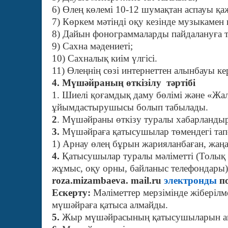
6) Өлең көлемі 10-12 шумақтан аспауы қа
7) Көркем мәтінді оқу кезінде музыкамен
8) Дайын фонограммаларды пайдалануға 
9) Сахна мәдениеті;
10) Сахналық киім үлгісі.
11) Өлеңнің сөзі интернеттен алынбауы ке
4. Мүшәйраның өткізілу тәртібі
1. Шиелі қоғамдық даму бөлімі және «Жа
ұйымдастырушысы болып табылады.
2
. Мүшәйраны өткізу туралы хабарландыр
3.
Мүшәйраға қатысушылар төмендегі тап
1) Арнау өлең бұрын жарияланбаған, жаңа
4.
Қатысушылар туралы мәліметті (Толық 
жұмыс, оқу орны, байланыс телефондары
roza.mizambaeva. mail.ru
электронды
п
Ескерту:
Мәліметтер мерзімінде жіберіл
мүшәйраға қатыса алмайды.
5.
Жыр мүшәйрасының қатысушыларын аны