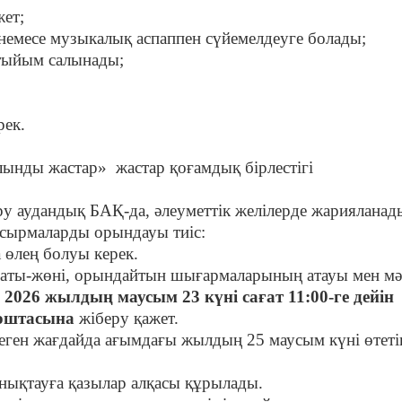
жет;
 немесе музыкалық аспаппен сүйемелдеуге болады;
тыйым салынады;
рек.
лынды жастар» жастар қоғамдық бірлестігі
у аудандық БАҚ-да, әлеуметтік желілерде жарияланад
сырмаларды орындауы тиіс:
 өлең болуы керек.
аты-жөні, орындайтын шығармаларының атауы мен мәт
)
2026 жылдың маусым 23 күні cағат 11:00-ге дейін
оштасына
жіберу қажет.
меген жағдайда ағымдағы жылдың 25 маусым күні өтеті
қтауға қазылар алқасы құрылады.