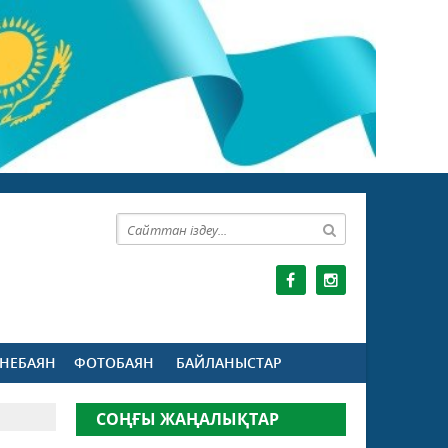
НЕБАЯН
ФОТОБАЯН
БАЙЛАНЫСТАР
СОҢҒЫ ЖАҢАЛЫҚТАР