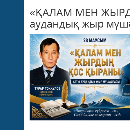
«ҚАЛАМ МЕН ЖЫРД
аудандық жыр мүшә