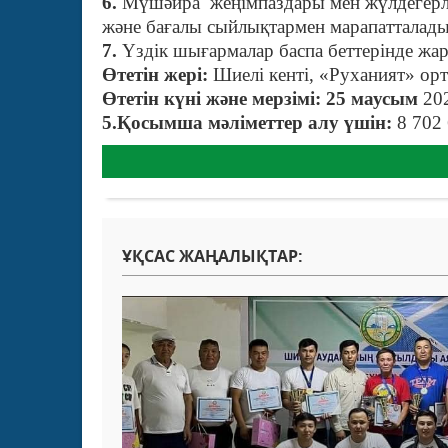
6.
Мүшәйра жеңімпаздары мен жүлдегерлер
және бағалы сыйлықтармен марапатталады
7.
Үздік шығармалар баспа беттерінде жа
Өтетін жері:
Шиелі кенті, «Руханият» о
Өтетін күні және мерзімі: 25 маусым
202
5.Қосымша мәліметтер алу үшін:
8 702 
ҰҚСАС ЖАҢАЛЫҚТАР: