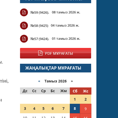
08 тамыз 2026 ж.
№59 (9426).
04 тамыз 2026 ж.
№58 (9425)
01 тамыз 2026 ж.
№57 (9424).
PDF МҰРАҒАТЫ
ы.
ЖАҢАЛЫҚТАР МҰРАҒАТЫ
іні,
«
Тамыз 2026 »
Дс
Сс
Ср
Бс
Жм
Сб
Жс
1
2
н
3
4
5
6
7
8
9
10
11
12
13
14