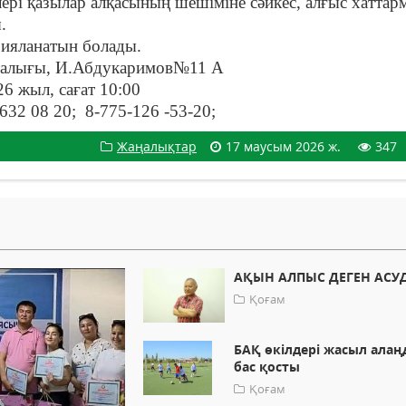
і қазылар алқасының шешіміне сәйкес, алғыс хаттар
.
рияланатын болады.
рталығы, И.Абдукаримов№11 А
6 жыл, сағат 10:00
632 08 20; 8-775-126 -53-20;
Жаңалықтар
17 маусым 2026 ж.
347
АҚЫН АЛПЫС ДЕГЕН АСУ
Қоғам
БАҚ өкілдері жасыл алаң
бас қосты
Қоғам