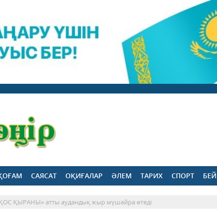
ҚОҒАМ
САЯСАТ
ОҚИҒАЛАР
ӘЛЕМ
ТАРИХ
СПОРТ
БЕЙ
ОС ҚЫРАНЫ» атты аудандық жыр мүшәйра өтеді