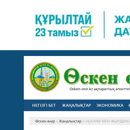
Osken-onir.kz ақпараттық агенттігі
НЕГІЗГІ БЕТ
ЖАҢАЛЫҚТАР
ЭКОНОМИКА
Өскен өңір
»
Жаңалықтар
» «ҚАЛАМ МЕН ЖЫРДЫҢ Қ