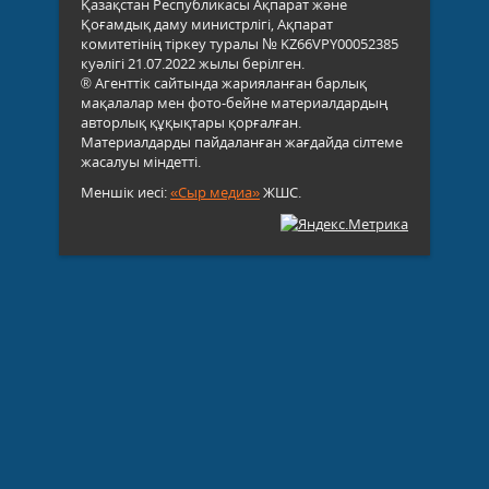
Қазақстан Республикасы Ақпарат және
Қоғамдық даму министрлігі, Ақпарат
комитетінің тіркеу туралы № KZ66VPY00052385
куәлігі 21.07.2022 жылы берілген.
® Агенттік сайтында жарияланған барлық
мақалалар мен фото-бейне материалдардың
авторлық құқықтары қорғалған.
Материалдарды пайдаланған жағдайда сілтеме
жасалуы міндетті.
Меншік иесі:
«Сыр медиа»
ЖШС.