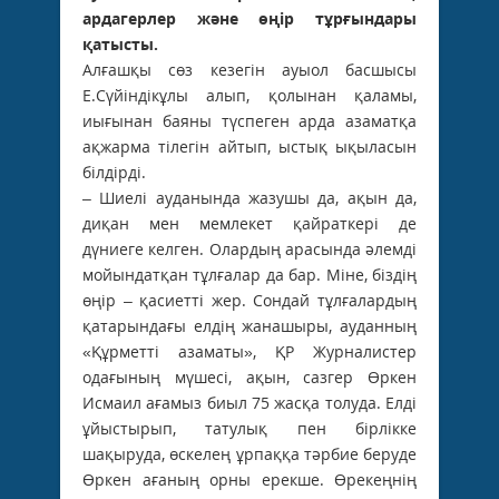
ардагерлер және өңір тұрғындары
қатысты.
Алғашқы сөз кезегін ауыол басшысы
Е.Сүйіндікұлы алып, қолынан қаламы,
иығынан баяны түспеген арда азаматқа
ақжарма тілегін айтып, ыстық ықыласын
білдірді.
– Шиелі ауданында жазушы да, ақын да,
диқан мен мемлекет қайраткері де
дүниеге келген. Олардың арасында әлемді
мойындатқан тұлғалар да бар. Міне, біздің
өңір – қасиетті жер. Сондай тұлғалардың
қатарындағы елдің жанашыры, ауданның
«Құрметті азаматы», ҚР Журналистер
одағының мүшесі, ақын, сазгер Өркен
Исмаил ағамыз биыл 75 жасқа толуда. Елді
ұйыстырып, татулық пен бірлікке
шақыруда, өскелең ұрпаққа тәрбие беруде
Өркен ағаның орны ерекше. Өрекеңнің