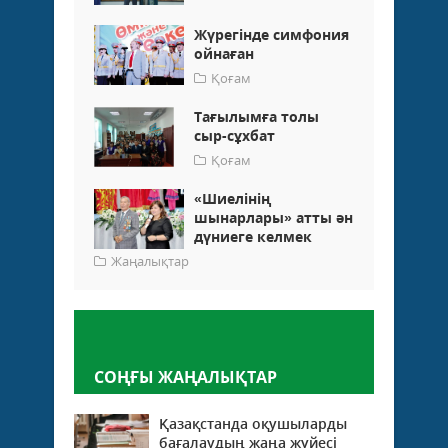
Жүрегінде симфония
ойнаған
Қоғам
Тағылымға толы
сыр-сұхбат
Қоғам
«Шиелінің
шынарлары» атты ән
дүниеге келмек
Жаңалықтар
Пікір қалдыру
СОҢҒЫ ЖАҢАЛЫҚТАР
Қазақстанда оқушыларды
бағалаудың жаңа жүйесі