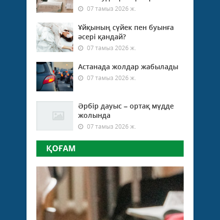
07 тамыз 2026 ж.
Ұйқының сүйек пен буынға
әсері қандай?
07 тамыз 2026 ж.
Астанада жолдар жабылады
07 тамыз 2026 ж.
Әрбір дауыс – ортақ мүдде
жолында
07 тамыз 2026 ж.
ҚОҒАМ