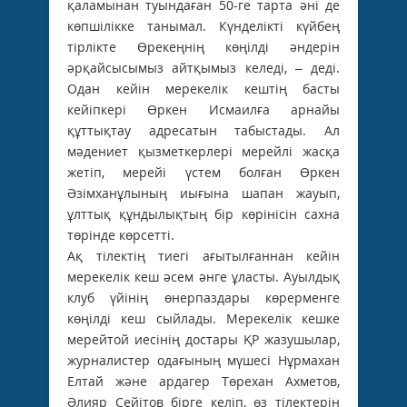
қаламынан туындаған 50-ге тарта әні де
көпшілікке танымал. Күнделікті күйбең
тірлікте Өрекеңнің көңілді әндерін
әрқайсысымыз айтқымыз келеді, – деді.
Одан кейін мерекелік кештің басты
кейіпкері Өркен Исмаилға арнайы
құттықтау адресатын табыстады. Ал
мәдениет қызметкерлері мерейлі жасқа
жетіп, мерейі үстем болған Өркен
Әзімханұлының иығына шапан жауып,
ұлттық құндылықтың бір көрінісін сахна
төрінде көрсетті.
Ақ тілектің тиегі ағытылғаннан кейін
мерекелік кеш әсем әнге ұласты. Ауылдық
клуб үйінің өнерпаздары көрерменге
көңілді кеш сыйлады. Мерекелік кешке
мерейтой иесінің достары ҚР жазушылар,
журналистер одағының мүшесі Нұрмахан
Елтай және ардагер Төрехан Ахметов,
Әлияр Сейітов бірге келіп, өз тілектерін