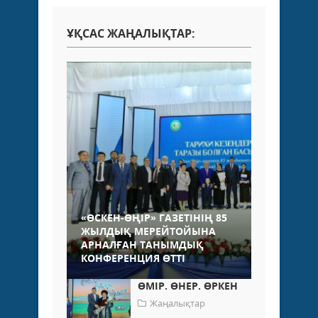
ҰҚСАС ЖАҢАЛЫҚТАР:
«ӨСКЕН-ӨҢІР» ГАЗЕТІНІҢ 85
ЖЫЛДЫҚ МЕРЕЙТОЙЫНА
АРНАЛҒАН ТАНЫМДЫҚ
КОНФЕРЕНЦИЯ ӨТТІ
ӨМІР. ӨНЕР. ӨРКЕН
Жаңалықтар