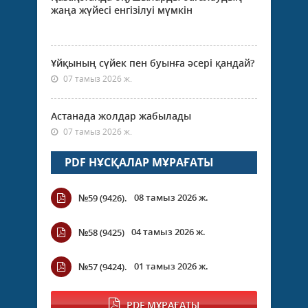
жаңа жүйесі енгізілуі мүмкін
Ұйқының сүйек пен буынға әсері қандай?
07 тамыз 2026 ж.
Астанада жолдар жабылады
07 тамыз 2026 ж.
PDF НҰСҚАЛАР МҰРАҒАТЫ
08 тамыз 2026 ж.
№59 (9426).
04 тамыз 2026 ж.
№58 (9425)
01 тамыз 2026 ж.
№57 (9424).
PDF МҰРАҒАТЫ