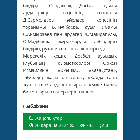
білдірді. Сондай-ақ Досбол ауылы
ардагерлер кеңесінің төрағасы
Д.Сармолдаев, әйелдер кеңесінің
төрайымы Б.Нәлібаева, ауыл имамы
С.Аймырзаев пен ардагер Ж.Машрапұлы,
О.Мәдібаева жүрекжарды лебіздерін
білдіріп, рухани кештің көркін кіргізді.
Мерекелік кеште Досбол ауылдық
клубының қызметкерлері Өркен
Исмаилдың «Әкешім», «Қазақстан»,
«Әйелдің жасы он сегіз», «Қайда ғана
жүрсің сен» әндерін шырқап, «Биле, биле»
би топтары өз өнерлерін паш етті.
Г.Әбдіхани
Жаңалықтар
26 қараша 2024 ж.
243
0