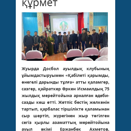
құрмет
Жуырда Досбол ауылдық клубының
ұйымдастыруымен «Қабілеті қарымды,
өнегелі дарынды тұлға» атты қаламгер,
сазгер, қайраткер Өркен Исмаилдың 75
жылдық мерейтойына арналған әдеби-
сазды кеш өтті. Жетпіс бестің желкенін
тартып, қарбалас тіршілікте қаламынан
сыр шертіп, жүрегінен жыр төгілген
сегіз қырлы азаматтың мерейтойына
ауыл әкімі Ержанбек Ахметов,