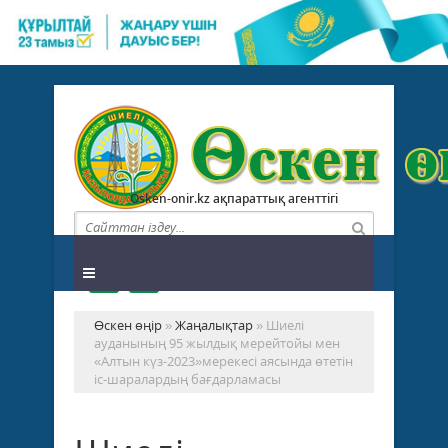
Osken-onir.kz ақпараттық агенттігі
Өскен өңір
»
Жаңалықтар
» Шиелі
ауданының 95 жылдық мерейтойы мен
«Алтын күз-2023»мерекесі аясында өтетін
іс-шаралардың бағдарламасы