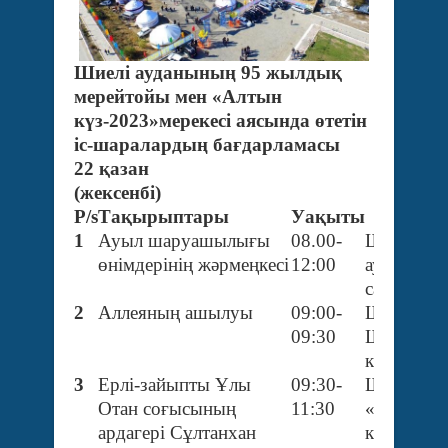
Шиел
і ауданының 95 жылдық
мерейтойы мен
«Алтын
күз-2023»мерекесі аясында өтетін
іс-шаралардың бағдарламасы
22 қазан
(жексенбі)
P/s
Тақырыптары
Уақыты
Өтетін 
1
Ауыл шаруашылығы
08.00-
Шиелі кен
өнімдерінің жәрмеңкесі
12
:00
аудандық
сапаржай
2
Аллеяның ашылуы
09:00-
Шиелі кен
09:30
Ш.Бакиро
көшесі
3
Ерлі-зайыпты Ұлы
09:30-
Шиелі кен
Отан соғысының
11:30
«Арман»
ардагері Сұлтанхан
кенттік