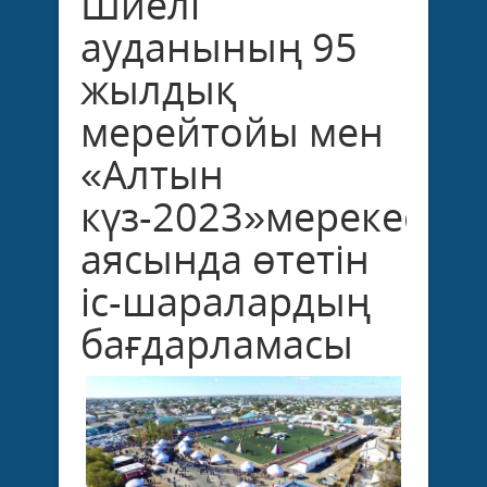
Шиелі
ауданының 95
жылдық
мерейтойы мен
«Алтын
күз-2023»мерекесі
аясында өтетін
іс-шаралардың
бағдарламасы