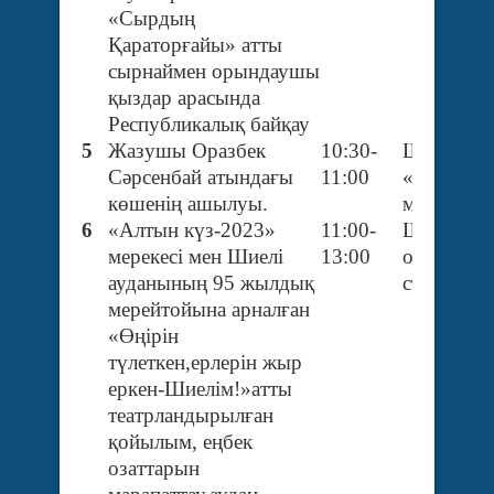
«Сырдың
Қараторғайы» атты
сырнаймен орындаушы
қыздар арасында
Республикалық байқау
5
Жазушы Оразбек
10:30-
Шиелі кен
Сәрсенбай атындағы
11:00
«Береке»
көшенің ашылуы.
мөлтек ау
6
«Алтын күз-2023»
11:00-
Шиелі кен
мерекесі мен Шиелі
13:00
орталық
ауданының 95 жылдық
стадион
мерейтойына арналған
«Өңірін
түлеткен,ерлерін жыр
еркен-Шиелім!»атты
театрландырылған
қойылым, еңбек
озаттарын