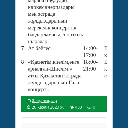
марапаттау,аудан
көркемөнерпаздары
мен эстрада
жұлдыздарының
мерекелік концерттік
бағдарламасы,спорттық
шаралар.
7
Ат бәйгесі
14:00-
Шиелі
17:00
кенті,ипп
8
«Қасиетім,киелім,әнге
18:00-
Шиелі
арналған-Шиелім!»
21:00
кенті,орт
атты Қазақстан эстрада
стадион
жұлдыздарының Гала-
концерті.
Жаңалықтар
20 қазан 2023 ж.
433
0