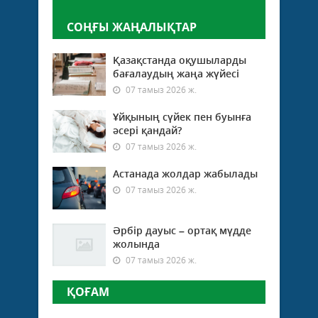
СОҢҒЫ ЖАҢАЛЫҚТАР
Қазақстанда оқушыларды
бағалаудың жаңа жүйесі
07 тамыз 2026 ж.
Ұйқының сүйек пен буынға
әсері қандай?
07 тамыз 2026 ж.
Астанада жолдар жабылады
07 тамыз 2026 ж.
Әрбір дауыс – ортақ мүдде
жолында
07 тамыз 2026 ж.
ҚОҒАМ