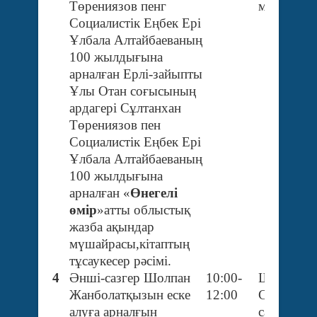
Төрениязов пенг
мәдениет 
Социалистік Еңбек Ері
Ұлбала Алтайбаеваның
100 жылдығына
арналған Ерлі-зайыпты
Ұлы Отан соғысының
ардагері Сұлтанхан
Төрениязов пен
Социалистік Еңбек Ері
Ұлбала Алтайбаеваның
100 жылдығына
арналған «
Өнегелі
өмір
»атты облыстық
жазба ақындар
мүшайрасы,кітаптың
тұсаукесер рәсімі.
4
Әнші-сазгер Шолпан
10:00-
Шиелі кен
Жанболатқызын еске
12:00
Салтанат
алуға арналғын
сарайы