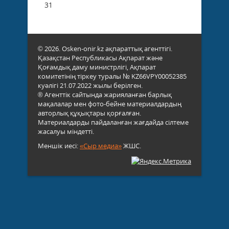
31
© 2026. Osken-onir.kz ақпараттық агенттігі.
Қазақстан Республикасы Ақпарат және
Қоғамдық даму министрлігі, Ақпарат
комитетінің тіркеу туралы № KZ66VPY00052385
куәлігі 21.07.2022 жылы берілген.
® Агенттік сайтында жарияланған барлық
мақалалар мен фото-бейне материалдардың
авторлық құқықтары қорғалған.
Материалдарды пайдаланған жағдайда сілтеме
жасалуы міндетті.
Меншік иесі:
«Сыр медиа»
ЖШС.