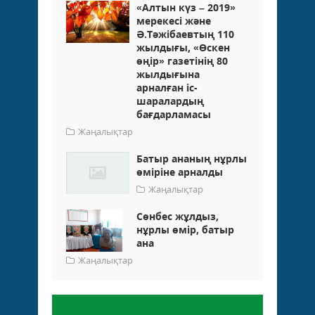
«Алтын күз – 2019»
мерекесі және
Ә.Тәжібаевтың 110
жылдығы, «Өскен
өңір» газетінің 80
жылдығына
арналған іс-
шаралардың
бағдарламасы
Жаңалықтар
Батыр ананың нұрлы
өміріне арналды
Жаңалықтар
Сөнбес жұлдыз,
нұрлы өмір, батыр
ана
Жаңалықтар
Пікір қалдыру