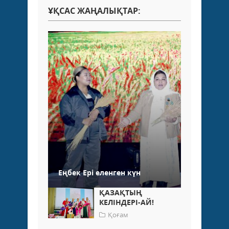
ҰҚСАС ЖАҢАЛЫҚТАР:
Еңбек Ері еленген күн
ҚАЗАҚТЫҢ
КЕЛІНДЕРІ-АЙ!
Қоғам