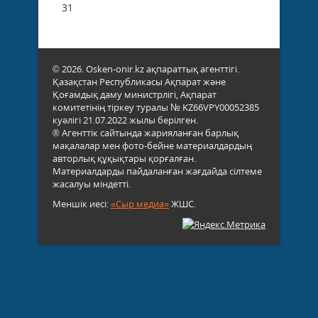
31
© 2026. Osken-onir.kz ақпараттық агенттігі.
Қазақстан Республикасы Ақпарат және
Қоғамдық даму министрлігі, Ақпарат
комитетінің тіркеу туралы № KZ66VPY00052385
куәлігі 21.07.2022 жылы берілген.
® Агенттік сайтында жарияланған барлық
мақалалар мен фото-бейне материалдардың
авторлық құқықтары қорғалған.
Материалдарды пайдаланған жағдайда сілтеме
жасалуы міндетті.
Меншік иесі:
«Сыр медиа»
ЖШС.