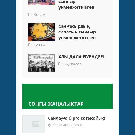
сыңғыр
үнменжеткізген
Қоғам
Сан ғасырдың
сипатын сыңғыр
үнмен жеткізген
Қоғам
ҰЛЫ ДАЛА ӘУЕНДЕРІ
Оқиғалар
Пікір қалдыру
СОҢҒЫ ЖАҢАЛЫҚТАР
Сайлауға бірге қатысайық!
09 тамыз 2026 ж.