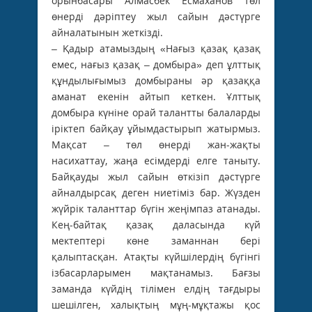
орынбасары Алмасбек Есмаханов төл
өнерді дәріптеу жыл сайын дәстүрге
айналатынын жеткізді.
– Қадыр атамыздың «Нағыз қазақ қазақ
емес, нағыз қазақ – домбыра» деп ұлттық
құндылығымыз домбыраны әр қазаққа
аманат екенін айтып кеткен. Ұлттық
домбыра күніне орай талантты балаларды
іріктеп байқау ұйымдастырып жатырмыз.
Мақсат – төл өнерді жан-жақты
насихаттау, жаңа есімдерді елге таныту.
Байқауды жыл сайын өткізіп дәстүрге
айналдырсақ деген ниетіміз бар. Жүзден
жүйрік таланттар бүгін жеңімпаз атанады.
Кең-байтақ қазақ даласында күй
мектептері көне заманнан бері
қалыптасқан. Атақты күйшілердің бүгінгі
ізбасарларымен мақтанамыз. Бағзы
заманда күйдің тілімен елдің тағдыры
шешілген, халықтың мұң-мұқтажы қос