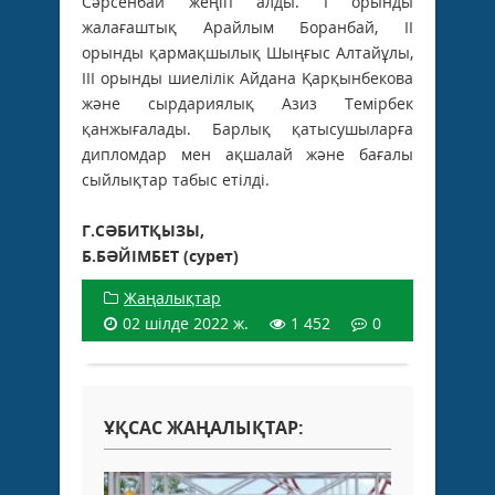
Сәрсенбай жеңіп алды. І орынды
жалағаштық Арайлым Боранбай, ІІ
орынды қармақшылық Шыңғыс Алтайұлы,
ІІІ орынды шиелілік Айдана­ Қарқынбекова
және сырдариялық Азиз Темірбек
қанжығалады. Барлық қатысушыларға
дипломдар мен ақшалай және бағалы
сыйлықтар табыс етілді.
Г.СӘБИТҚЫЗЫ,
Б.БӘЙІМБЕТ (сурет)
Жаңалықтар
02 шілде 2022 ж.
1 452
0
ҰҚСАС ЖАҢАЛЫҚТАР: