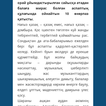
орай ұйымдастырылған сайысқа атадан
балаға мирас болған аспаптың
құлағында ойнайтын 10 өнерпаз
қатысты.
Нағыз қазақ – қазақ емес, нағыз қазақ –
домбыра. Қос ішектен төгілген күй жанды
тебірентпей, тербетпей қоймайтыны рас.
Сондықтан да ата-бабаларымыз ежелден
бері бұл аспапты қадірлеп-қастерлеп
келеді. Кейінгі буын өкілдері де ерекше
құрметтейді. Бұл жолғы байқаудың
мақсаты – дарынды оқушыларды
насихаттау, музыкалық шеберлікті
шыңдау, жас музыканттардың
шығармашылық әлеуетін дамыту, балалар
мен жасөспірімдерді көркем өнерге баулу,
елдегі ұлттық мәдениеттің дамуына үлес
қосу.
Шараны ашқан аудан әкімінің