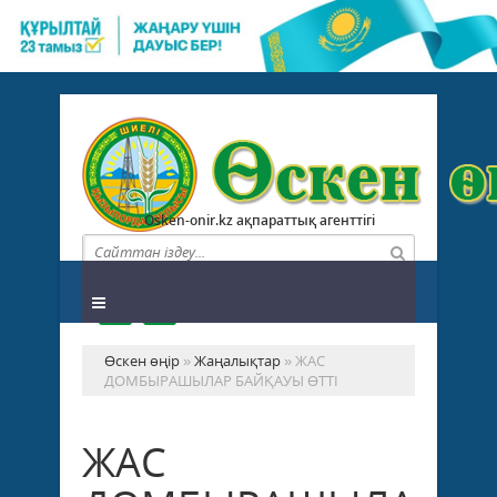
Osken-onir.kz ақпараттық агенттігі
Өскен өңір
»
Жаңалықтар
» ЖАС
ДОМБЫРАШЫЛАР БАЙҚАУЫ ӨТТІ
ЖАС