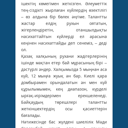
ішектің көмегімен жеткізген. Әлеуметтік
тең-сіздікті жырлаған күйлердің өзектілігі
– өз алдына бір бөлек әңгіме. Талантты
жастар елдің рухын оятатын,
жігерлендіретін, отаншылдықты
насихаттайтын күйлерді ел арасына
кеңінен насихаттайды деп сенеміз, – деді
ол.
Қазақ халқының рухани жәдігерлерінің
ішінде мақтан етер бай мұрасының бірі –
дәстүрлі әндер. Халқымызда 5 мыңнан аса
күй, 12 мыңға жуық ән бар. Киелі қара
домбырамен орындалатын ән мен күй
құрылымымен, кең диапазон, күрделі
ырғақ-иірімдерімен ерекшеленеді.
Байқаудың төрешілері талантты
жеткіншектердің осы қасиеттерін
бағалады.
Нәтижесінде бас жүлдені шиелілік Мәди