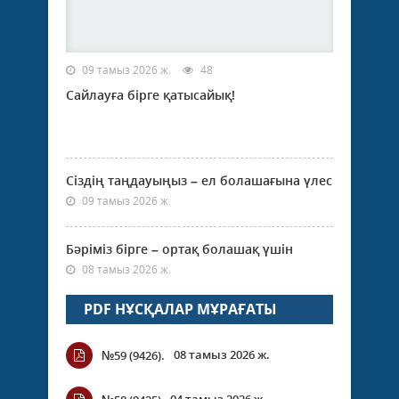
09 тамыз 2026 ж.
48
Сайлауға бірге қатысайық!
Сіздің таңдауыңыз – ел болашағына үлес
09 тамыз 2026 ж.
Бәріміз бірге – ортақ болашақ үшін
08 тамыз 2026 ж.
PDF НҰСҚАЛАР МҰРАҒАТЫ
08 тамыз 2026 ж.
№59 (9426).
04 тамыз 2026 ж.