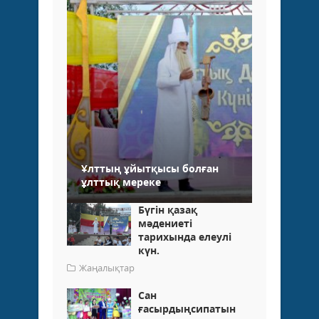
Ұлттың ұйытқысы болған
ұлттық мереке
Бүгін қазақ
мәдениеті
тариxында елеулі
күн.
Жаңалықтар
Сан
ғасырдыңсипатын