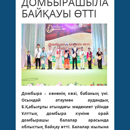
ДОМБЫРАШЫЛАР
БАЙҚАУЫ ӨТТІ
Домбыра – көненің көзі, бабаның үні.
Осындай атаумен аудандық
Б.Қабылұлы атындағы мәдениет үйінде
Ұлттық домбыра күніне орай
домбырашы балалар арасында
облыстық байқау өтті. Балалар жылына