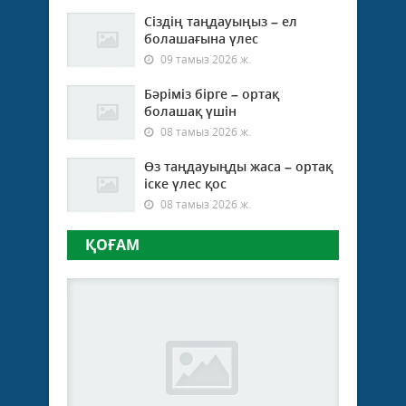
Сіздің таңдауыңыз – ел
болашағына үлес
09 тамыз 2026 ж.
Бәріміз бірге – ортақ
болашақ үшін
08 тамыз 2026 ж.
Өз таңдауыңды жаса – ортақ
іске үлес қос
08 тамыз 2026 ж.
ҚОҒАМ